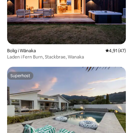
Bolig i Wānaka
4,91 ud af 5 
4,91 (47)
Laden i Fern Burn, Stackbrae, Wanaka
Superhost
Superhost