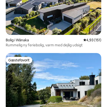
Bolig i Wānaka
4,93 ud af 5 i
4,93 (151)
Rummelig ny feriebolig, varm med dejlig udsigt
Gæstefavorit
Gæstefavorit