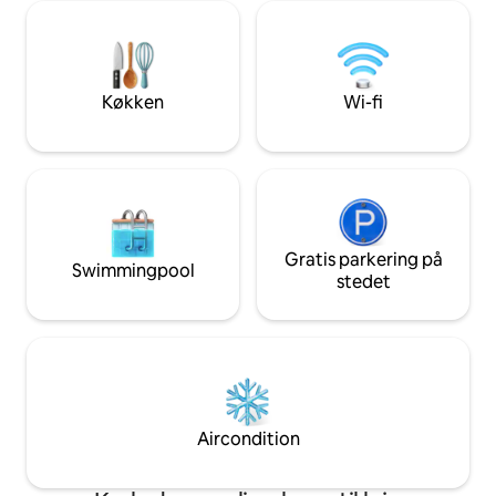
ved søen, cykelstier
afslapningsområde indendørs og
supermarked, café
udendørs.
15 minutter til Wa
spisesteder. Ansv
velkomne ved godkendels
Køkken
Wi-fi
på stedet med 3 o
Gratis parkering på
Swimmingpool
stedet
Aircondition