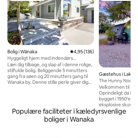
Bolig i Wānaka
4,95 ud af 5 i gennemsnitlig be
4,95 (136)
Hyggeligt hjem med indendørs
pejs/udendørs terrasse
Læn dig tilbage, og slap af i denne rolige,
stilfulde bolig. Beliggende 5 minutters
Gæstehus i Lake 
gang fra søen og 20 minutters gang til
The Hunny Nook. 
Wanaka by. Denne stille perle giver dig
sengsstudieenhed
Velkommen til Ha
mulighed for at hygge dig om vinteren
Oprindeligt da H
ved ilden efter skiløb eller grill på en mild
bygget i 1950'erne
sommeraften efter en cykeltur eller
eksplosive skur. N
gåtur. Wanaka er et paradis, der venter
Populære faciliteter i kæledyrsvenlige
isoleret med rusti
på dig! Der er sørget for komfort under
seng,spisestue,st
dit ophold med 3 stilfulde queen-size
boliger i Wanaka
badeværelse. Te, ka
soveværelser, et fuldt udstyret køkken
under æbletræet ud
ned til kaffemaskine, vaskemaskine og
hasselnøddehave.
tørretumbler og bedst af alt rigeligt med