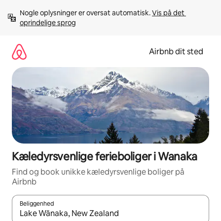
Gå
Nogle oplysninger er oversat automatisk. 
Vis på det 
videre
oprindelige sprog
til
indhold
Airbnb dit sted
Kæledyrsvenlige ferieboliger i Wanaka
Find og book unikke kæledyrsvenlige boliger på
Airbnb
Beliggenhed
Når resultaterne er tilgængelige, skal du navigere med piletaste