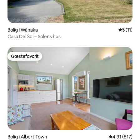
Bolig i Wānaka
5 ud af 5
5 (11)
Casa Del Sol – Solens hus
Gæstefavorit
Gæstefavorit
Bolig i Albert Town
4,91 ud af 5 i
4,91 (817)