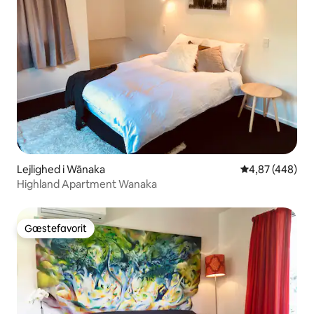
Lejlighed i Wānaka
4,87 ud af 5 i
4,87 (448)
Highland Apartment Wanaka
Gæstefavorit
Gæstefavorit