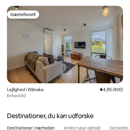
Gæstefavorit
Gæstefavorit
Lejlighed i Wānaka
4,95 ud af 5 i
4,95 (400)
Enhed 60
Destinationer, du kan udforske
Destinationer i nærheden
Andre typer ophold
De bedste