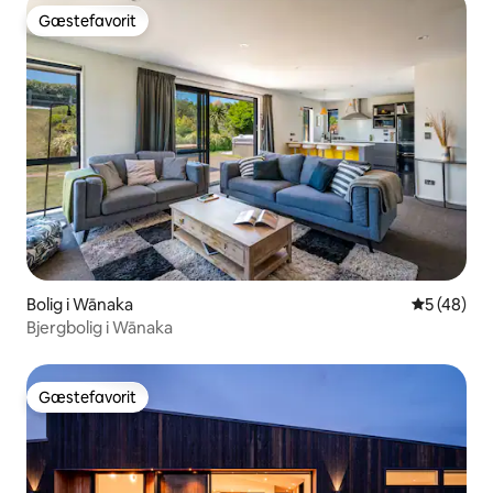
Gæstefavorit
Gæstefavorit
Bolig i Wānaka
5 ud af 5 
5 (48)
Bjergbolig i Wānaka
Gæstefavorit
Gæstefavorit