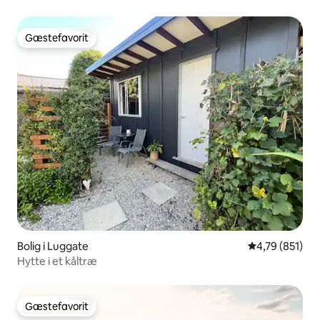
Gæstefavorit
Gæstefavorit
Bolig i Luggate
4,79 ud af 5 i
4,79 (851)
Hytte i et kåltræ
Gæstefavorit
Gæstefavorit