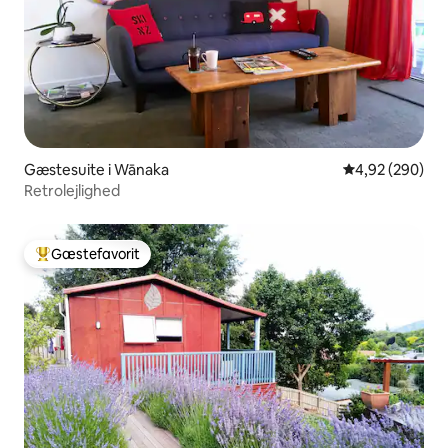
Gæstesuite i Wānaka
4,92 ud af 5 i
4,92 (290)
Retrolejlighed
Gæstefavorit
Bedste gæstefavorit