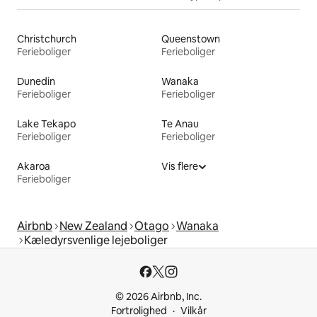
Christchurch
Queenstown
Ferieboliger
Ferieboliger
Dunedin
Wanaka
Ferieboliger
Ferieboliger
Lake Tekapo
Te Anau
Ferieboliger
Ferieboliger
Akaroa
Vis flere
Ferieboliger
Airbnb
New Zealand
Otago
Wanaka
Kæledyrsvenlige lejeboliger
© 2026 Airbnb, Inc.
Fortrolighed
Vilkår