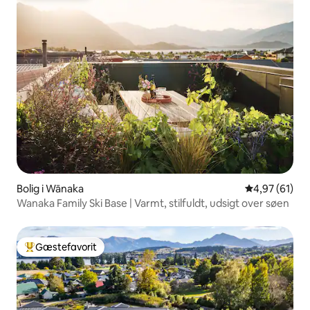
Bolig i Wānaka
4,97 ud af 5 
4,97 (61)
Wanaka Family Ski Base | Varmt, stilfuldt, udsigt over søen
Gæstefavorit
Bedste gæstefavorit