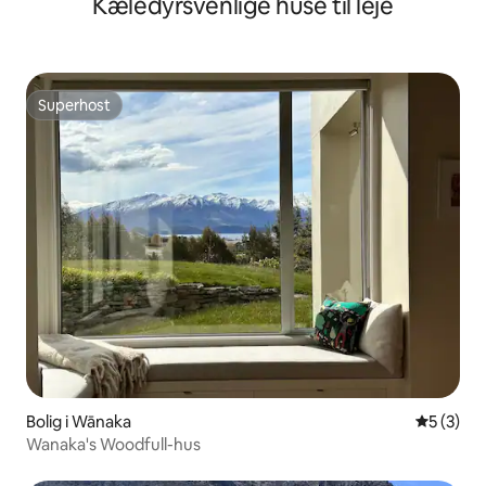
Kæledyrsvenlige huse til leje
Superhost
Superhost
Bolig i Wānaka
5 ud af 5
5 (3)
Wanaka's Woodfull-hus