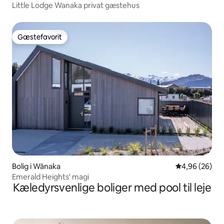
Little Lodge Wanaka privat gæstehus
Gæstefavorit
Gæstefavorit
Bolig i Wānaka
4,96 ud af 5 
4,96 (26)
Emerald Heights' magi
Kæledyrsvenlige boliger med pool til leje