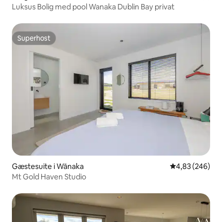
Luksus Bolig med pool Wanaka Dublin Bay privat
Superhost
Superhost
Gæstesuite i Wānaka
4,83 ud af 5 i
4,83 (246)
Mt Gold Haven Studio