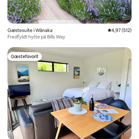
Gæstesuite i Wānaka
4,97 ud af 5 i
4,97 (512)
Fredfyldt hytte på Bills Way
Gæstefavorit
Gæstefavorit