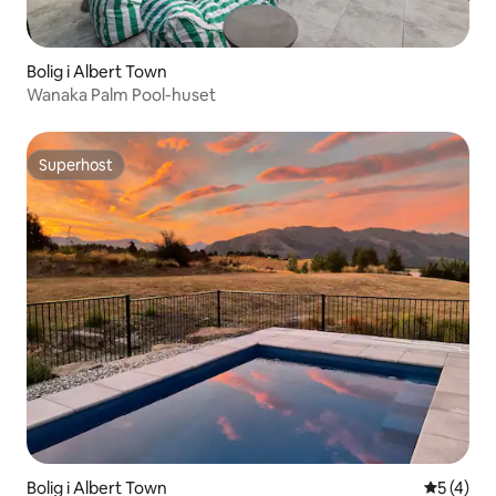
Bolig i Albert Town
Wanaka Palm Pool-huset
Superhost
Superhost
Bolig i Albert Town
5 ud af 5
5 (4)