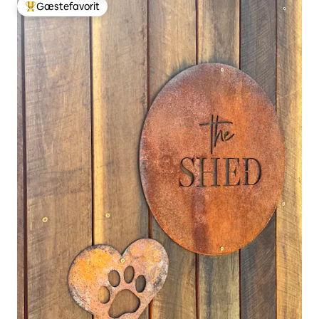
Gæstefavorit
Bedste gæstefavorit