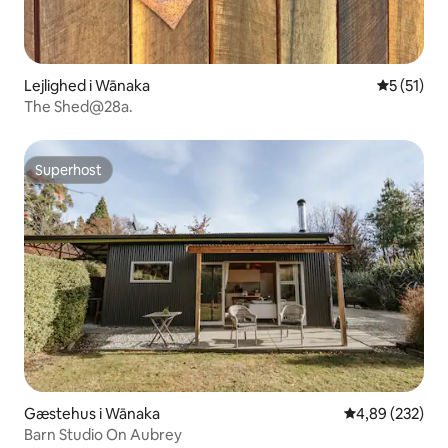
Lejlighed i Wānaka
5 ud af 5 
5 (51)
The Shed@28a.
Superhost
Superhost
Gæstehus i Wānaka
4,89 ud af 5 i
4,89 (232)
Barn Studio On Aubrey