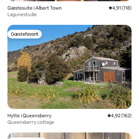
Gæstesuite i Albert Town
4,91 ud af 5 
4,91 (118)
Lagunestudie
Gæstefavorit
Gæstefavorit
Hytte i Queensberry
4,92 ud af 5 i
4,92 (162)
Queensberry cottage