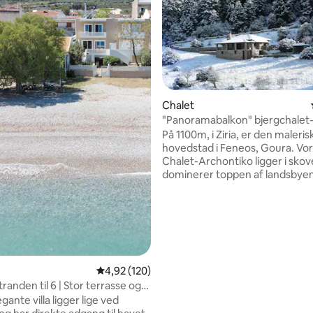
nitlig bedømmelse, 135 omtaler
Chalet
"Panoramabalkon" bjergchalet
herregård
På 1100m, i Ziria, er den maleris
hovedstad i Feneos, Goura. Vo
Chalet-Archontiko ligger i sko
dominerer toppen af landsbye
panoramiske balkon, med utroli
over plateauet og de omkringl
bjerge, forvandles fra time til t
sammen med landskabet og sk
tiden stopper. Alle finder det, 
efter. Ideel til både familieferie
men også stærkt anbefalet so
4,92 ud af 5 i gennemsnitlig bedømmelse, 12
4,92 (120)
udgangspunkt for eventyr, akti
randen til 6 | Stor terrasse og
udflugter.
ante villa ligger lige ved