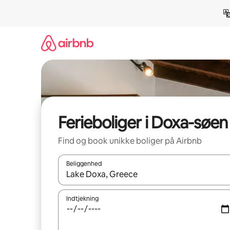
Gå
videre
til
indhold
Ferieboliger i Doxa-søen
Find og book unikke boliger på Airbnb
Beliggenhed
Når resultaterne er tilgængelige, skal du navigere
Indtjekning