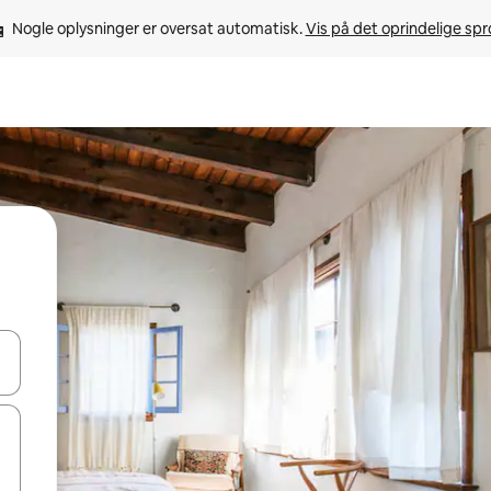
Nogle oplysninger er oversat automatisk. 
Vis på det oprindelige sp
 med piletasterne op og ned eller se mere ved at trykke eller stryge.