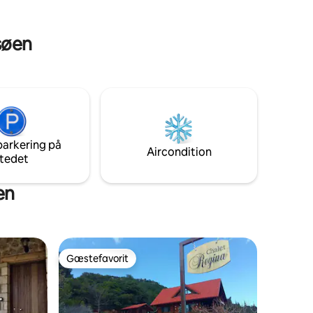
-søen
parkering på
Aircondition
tedet
en
Gæstefavorit
Gæstefavorit