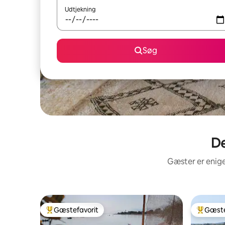
Udtjekning
Søg
De
Gæster er enige
Gæstefavorit
Gæste
Bedste gæstefavorit
Bedste 