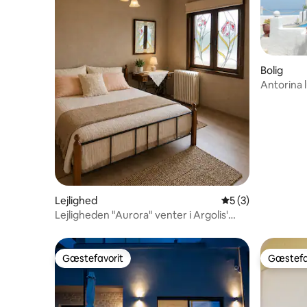
Bolig
Antorina 
pool
Lejlighed
5 ud af 5 i genne
5 (3)
Lejligheden "Aurora" venter i Argolis'
land!
Gæstefavorit
Gæstefa
Gæstefavorit
Gæstefa