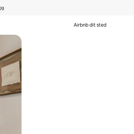
rog
Airbnb dit sted