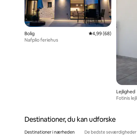
Bolig
4,99 ud af 5 i gennems
4,99 (68)
Nafplio feriehus
Lejlighed
Fotinis lej
Destinationer, du kan udforske
Destinationer i nærheden
De bedste seværdigheder