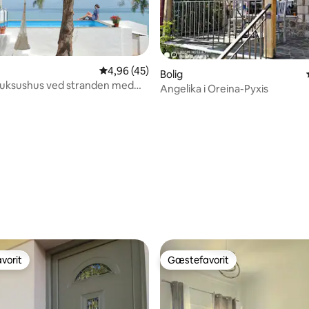
4,96 ud af 5 i gennemsnitlig bedømmelse, 4
4,96 (45)
Bolig
luksushus ved stranden med
Angelika i Oreina-Pyxis
msnitlig bedømmelse, 3 omtaler
vorit
Gæstefavorit
vorit
Gæstefavorit