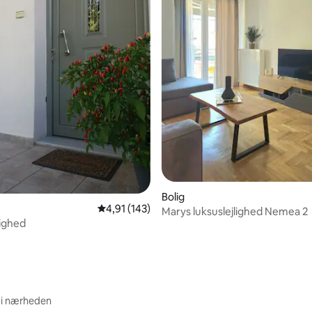
nitlig bedømmelse, 68 omtaler
Bolig
4,91 ud af 5 i gennemsnitlig bedømmelse, 14
4,91 (143)
Marys luksuslejlighed Nemea 2
lighed
 i nærheden