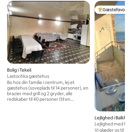
Gæstefavorit
Bedste gæstefavo
Bolig i Tekeli
Lastochka gæstehus
Bo hos din familie i centrum, lej et
gæstehus (soveplads til 14 personer), en
brazier med grill og 2 gryder, alle
redskaber til 40 personer (til en
familieferie i løbet af dagen). Det er
muligt for forretningsrejsende, der er
alle de nødvendige betingelser. Der er
Lejlighed i Balkhas
også en sauna med eget afslapningsrum
Lejlighed med to soveområder!
med en skrifttype og en swimmingpool.
Balkhash-søen!
Vi glæder os til at se dig! L