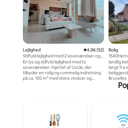
Lejlighed
4,96 ud af 5 i gennem
4,96 (52)
Bolig
Stilfuld lejlighed med 2 soveværelser og
1540Herne
terrasse i Uccle
Bruxelles
En lys og stilfuld lejlighed med to
landlig be
soveværelser i hjertet af Uccle, der
langt fra 
tilbyder en rolig og rummelig indretning
beliggend
på ca. 100 m² med store vinduer og
Bruxelles
Pop
moderne indretning. Det åbne
Brugge/An
opholdsområde går over i et fuldt
Smukt pa
udstyret køkken med en køkkenø,
beliggend
hvilket skaber et varmt og indbydende
minutter f
rum, hvor man kan slappe af, lave mad
Brugge/An
eller arbejde. Begge soveværelser
minutter Højtstående bondegård med
tilbyder komfort med sengetøj af høj
indre går
kvalitet og god opbevaring. Det
på det sm
moderne badeværelse har en walk-in-
af alle faciliteter. 