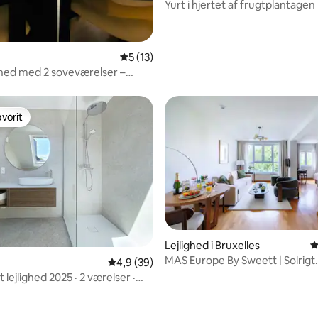
Yurt i hjertet af frugtplantagen
snitlig bedømmelse, 84 omtaler
5 ud af 5 i gennemsnitlig bedømmelse, 1
5 (13)
ighed med 2 soveværelser –
k udsigt over stedet
vorit
vorit
Lejlighed i Bruxelles
4
MAS Europe By Sweett | Solrigt
4,9 ud af 5 i gennemsnitlig bedømmelse, 3
4,9 (39)
europæisk studie
lejlighed 2025 · 2 værelser ·
ek Tram 39