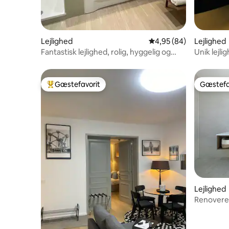
Lejlighed
4,95 ud af 5 i gennem
4,95 (84)
Lejlighed
Fantastisk lejlighed, rolig, hyggelig og
Unik lejl
med jacuzzi
fantastis
Gæstefavorit
Gæstefa
Bedste gæstefavorit
Gæstefa
Lejlighed
Renoveret 
Wezembe