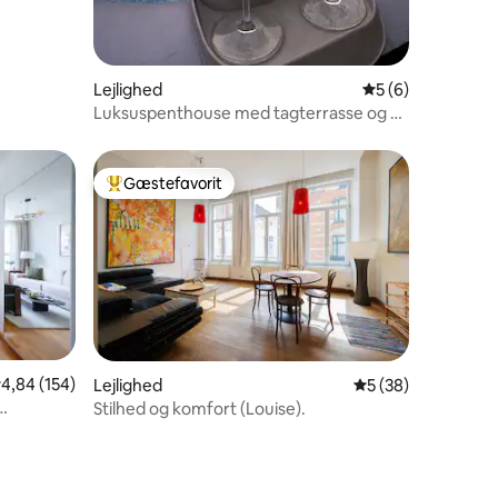
3 omtaler
Lejlighed
5 ud af 5 i genne
5 (6)
Luksuspenthouse med tagterrasse og 3
soveværelser
Gæstefavorit
Bedste gæstefavorit
,84 ud af 5 i gennemsnitlig bedømmelse, 154 omtaler
4,84 (154)
Lejlighed
5 ud af 5 i gennem
5 (38)
Stilhed og komfort (Louise).
9 omtaler