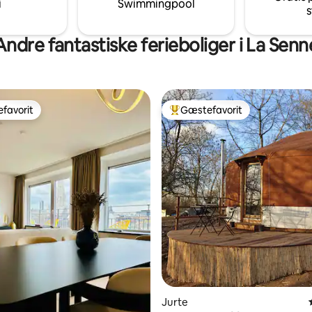
i
Swimmingpool
s
/Mons -70 minutter fra
n/Bruges
Andre fantastiske ferieboliger i La Senn
favorit
Gæstefavorit
gæstefavorit
Bedste gæstefavorit
Jurte