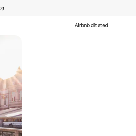
rog
Airbnb dit sted