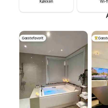
Køkken
Wi-f
bruser og alle basisting. Lejligheden føles
Bruxelles
fredfyldt, privat og fyldt med naturligt lys
Antwerpe
hele dagen.
Gæstefavorit
Gæste
Gæstefavorit
Bedste 