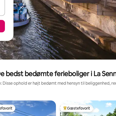
e bedst bedømte ferieboliger i La Sen
: Disse ophold er højt bedømt med hensyn til beliggenhed, 
favorit
Gæstefavorit
gæstefavorit
Bedste gæstefavorit