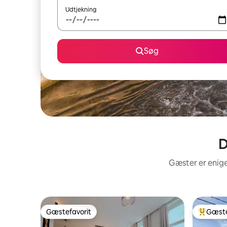
Udtjekning
Søg
D
Gæster er enige
Gæstefavorit
Gæste
Gæstefavorit
Bedste 