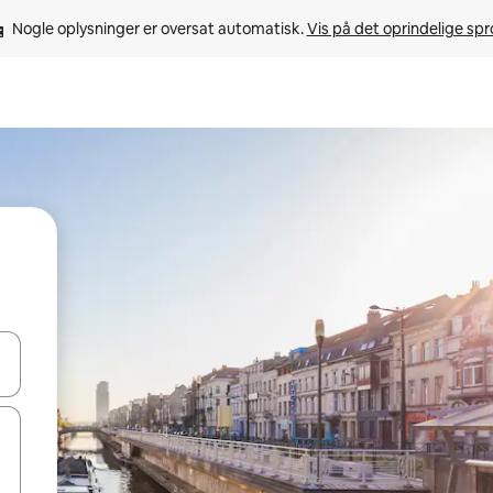
Nogle oplysninger er oversat automatisk. 
Vis på det oprindelige sp
 med piletasterne op og ned eller se mere ved at trykke eller stryge.