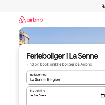
Gå
videre
til
indhold
Ferieboliger i La Senne
Find og book unikke boliger på Airbnb
Beliggenhed
Når resultaterne er tilgængelige, skal du navigere
Indtjekning