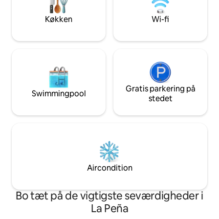
Således vil du bo over en del af Bilbaos
tjenester. Den har alt, hvad du behøver
sjæl.
for at nyde det.
Køkken
Wi-fi
Gratis parkering på
Swimmingpool
stedet
Aircondition
Bo tæt på de vigtigste seværdigheder i
La Peña