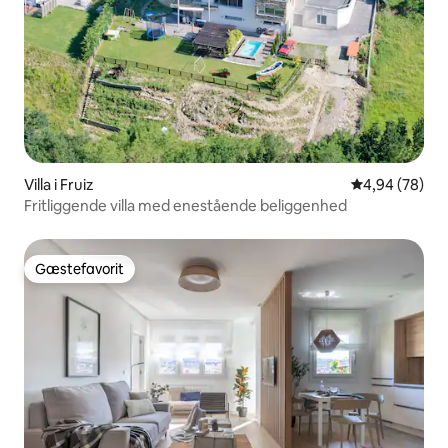
Villa i Fruiz
4,94 ud af 5 
4,94 (78)
Fritliggende villa med enestående beliggenhed
Gæstefavorit
Gæstefavorit