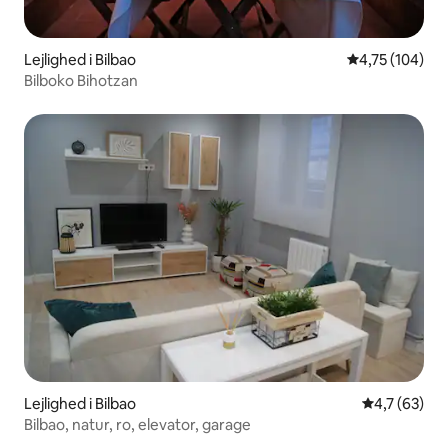
Lejlighed i Bilbao
4,75 ud af 5 i
4,75 (104)
Bilboko Bihotzan
Lejlighed i Bilbao
4,7 ud af 5 
4,7 (63)
Bilbao, natur, ro, elevator, garage