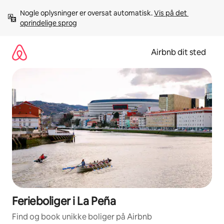
Gå
Nogle oplysninger er oversat automatisk. 
Vis på det 
videre
oprindelige sprog
til
indhold
Airbnb dit sted
Ferieboliger i La Peña
Find og book unikke boliger på Airbnb