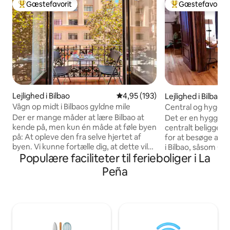
Gæstefavorit
Gæstefavorit
Bedste gæstefavorit
Bedste gæstefavo
Lejlighed i Bilbao
4,95 ud af 5 i gennemsnitlig be
4,95 (193)
Lejlighed i Bilbao
Vågn op midt i Bilbaos gyldne mile
Central og hyggeli
Der er mange måder at lære Bilbao at
Det er en hyggelig
kende på, men kun én måde at føle byen
centralt beliggende
på: At opleve den fra selve hjertet af
for at besøge alle
byen. Vi kunne fortælle dig, at dette vil
i Bilbao, såsom 
Populære faciliteter til ferieboliger i La
være dit rummelige, komfortable og lyse
den gamle bydel, 
hjem i Bilbao, men det kan du allerede se
spise pintxos.... 
Peña
på billederne. Derfor vil vi fortælle dig
med Intermodal, m
noget, som du måske ikke ved. At lige
lufthavnsbus... P
under dig vil La Viña del Ensanche ligge,
Azkuna-centret, k
en af de mest berømte barer i byen, og
kort tid til fods k
lige overfor en anden: Globo baren og
Bilbao. Der er uta
dens berømte pintxo de txangurro.
butikker, der tilby