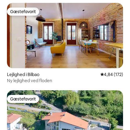
Gæstefavorit
Gæstefavorit
Lejlighed i Bilbao
4,84 ud af 5 i
4,84 (172)
Ny lejlighed ved floden
Gæstefavorit
Gæstefavorit