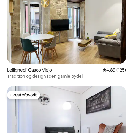
Lejlighed i Casco Viejo
4,89 ud af 5 i
4,89 (125)
Tradition og design i den gamle bydel
Gæstefavorit
Gæstefavorit