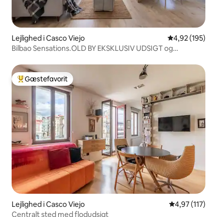
Lejlighed i Casco Viejo
4,92 ud af 5 i
4,92 (195)
Bilbao Sensations.OLD BY EKSKLUSIV UDSIGT og
parkering
Gæstefavorit
Bedste gæstefavorit
Lejlighed i Casco Viejo
4,97 ud af 5 i
4,97 (117)
Centralt sted med flodudsigt