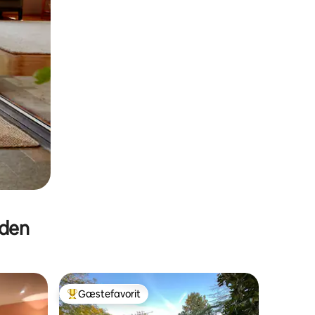
eden
Gæstefavorit
Bedste gæstefavorit