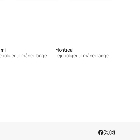
ami
Montreal
Lejeboliger til månedlange ophold
Lejeboliger til månedlange ophold