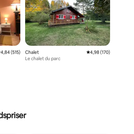
5 omtaler
,84 ud af 5 i gennemsnitlig bedømmelse, 515 omtaler
4,84 (515)
Chalet
4,98 ud af 5 i gennems
4,98 (170)
Le chalet du parc
 RER
spriser