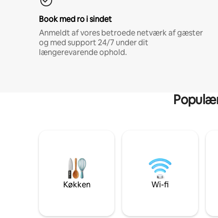
Book med ro i sindet
Anmeldt af vores betroede netværk af gæster
og med support 24/7 under dit
længerevarende ophold.
Populære
Køkken
Wi-fi