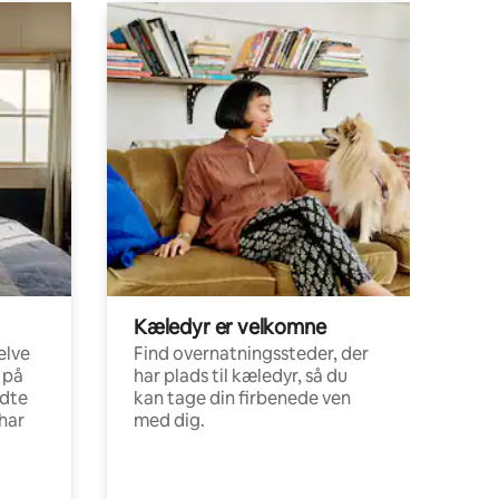
Kæledyr er velkomne
elve
Find overnatningssteder, der
 på
har plads til kæledyr, så du
ldte
kan tage din firbenede ven
har
med dig.