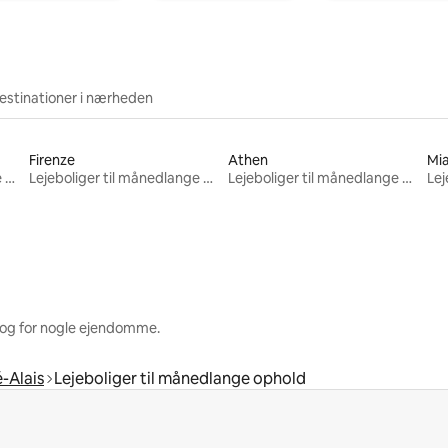
estinationer i nærheden
Firenze
Athen
Mi
Lejeboliger til månedlange ophold
Lejeboliger til månedlange ophold
Lejeboliger til månedlange ophold
 og for nogle ejendomme.
é-Alais
Lejeboliger til månedlange ophold