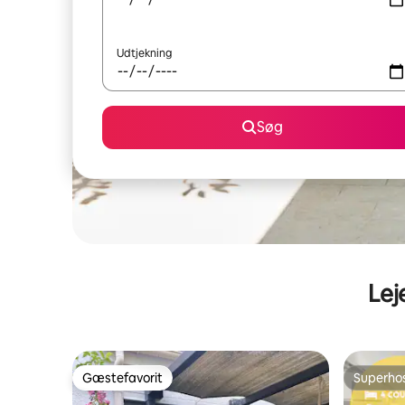
Udtjekning
Søg
Lej
Gæstefavorit
Superho
Gæstefavorit
Superho