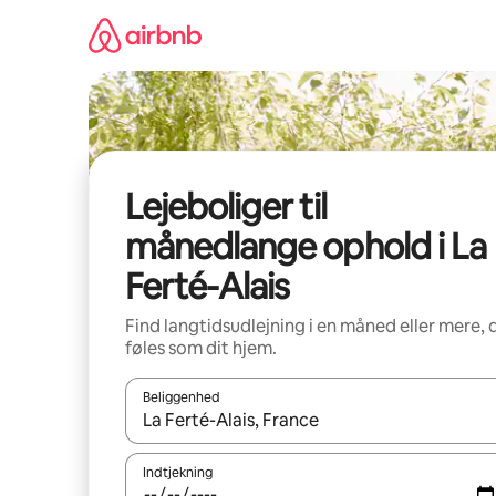
Gå
videre
til
indhold
Lejeboliger til
månedlange ophold i La
Ferté-Alais
Find langtidsudlejning i en måned eller mere, 
føles som dit hjem.
Beliggenhed
Når resultaterne er tilgængelige, skal du navigere
Indtjekning