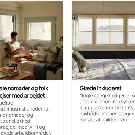
tale nomader og folk
Glæde inkluderet
rejser med arbejdet
Nogle gange boligen er s
destinationen. Fra hytter
gelige
klippeskrænter til fredfy
atningsmuligheder for
husbåde – de her boliger 
ale nomader og
masser af unikke træk.
ssionelle med
arbejde, med wi-fi og
kerede arbejdsområder.