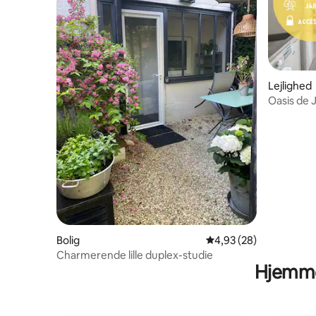
Lejlighed
Oasis de 
Selvbetje
Bolig
4,93 ud af 5 i gennem
4,93 (28)
Charmerende lille duplex-studie
Hjemme