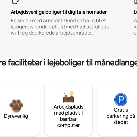
Arbejdsvenlige boliger til digitale nomader
L
Rejser du med arbejdet? Find en bolig til et
A
længerevarende ophold med højhastigheds-
i
wi-fi og dedikerede arbejdsområder.
o
 faciliteter i lejeboliger til månedlan
Arbejdsplads
Gratis
med plads til
Dyrevenlig
parkering på
bærbar
stedet
computer