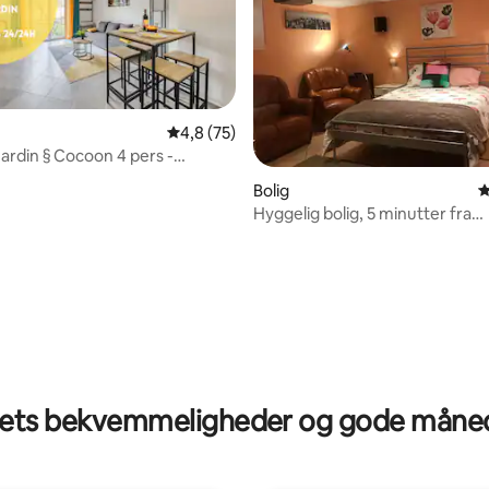
4,8 ud af 5 i gennemsnitlig bedømmelse, 7
4,8 (75)
Jardin § Cocoon 4 pers -
nt ankomst
Bolig
4
Hyggelig bolig, 5 minutter fra
banegården og 35 minutter fra
snitlig bedømmelse, 28 omtaler
ts bekvemmeligheder og gode måned