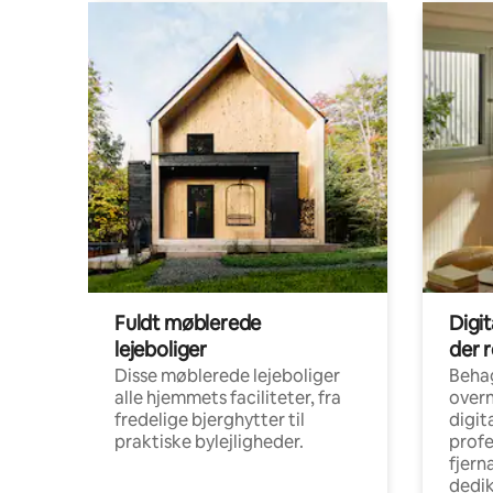
Fuldt møblerede
Digi
lejeboliger
der 
Disse møblerede lejeboliger
Beha
alle hjemmets faciliteter, fra
overn
fredelige bjerghytter til
digit
praktiske bylejligheder.
profe
fjern
dedi