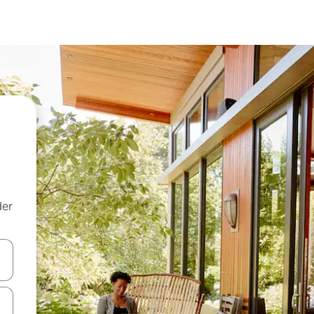
der
 med piletasterne op og ned eller se mere ved at trykke eller stryge.