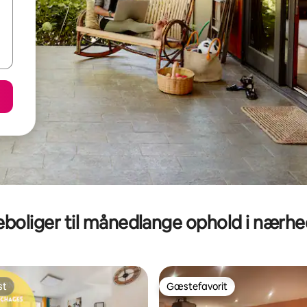
eboliger til månedlange ophold i nærh
st
Gæstefavorit
st
Gæstefavorit