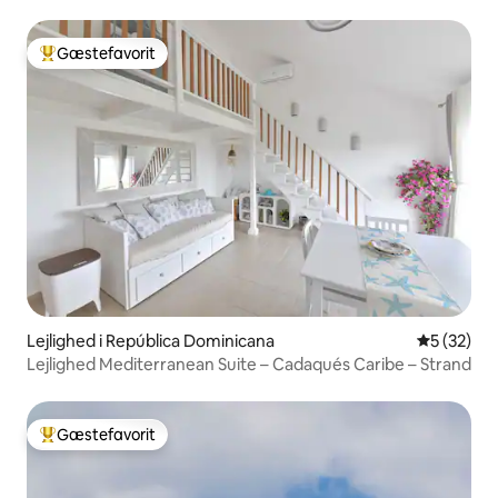
Gæstefavorit
Bedste gæstefavorit
Lejlighed i República Dominicana
5 ud af 5 
5 (32)
Lejlighed Mediterranean Suite – Cadaqués Caribe – Strand
Gæstefavorit
Bedste gæstefavorit