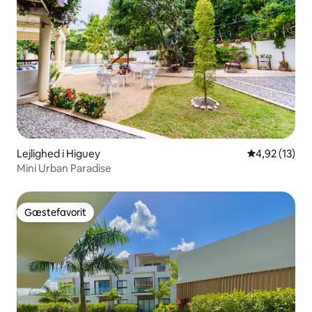
Lejlighed i Higuey
4,92 ud af 5 
4,92 (13)
Mini Urban Paradise
Gæstefavorit
Gæstefavorit