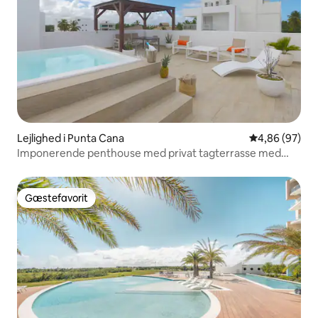
Lejlighed i Punta Cana
4,86 ud af 5 
4,86 (97)
Imponerende penthouse med privat tagterrasse med
pool
Gæstefavorit
Gæstefavorit