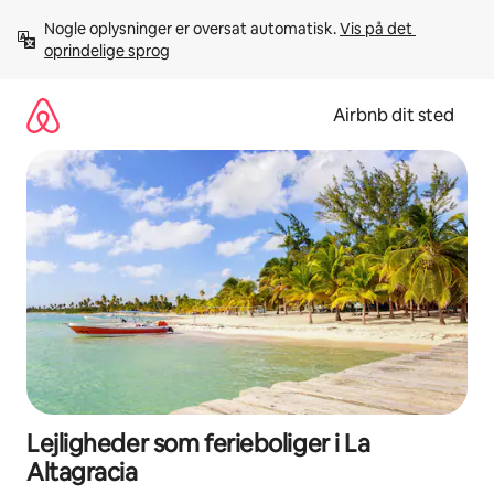
Gå
Nogle oplysninger er oversat automatisk. 
Vis på det 
videre
oprindelige sprog
til
indhold
Airbnb dit sted
Lejligheder som ferieboliger i La
Altagracia