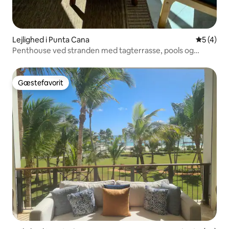
Lejlighed i Punta Cana
5 ud af 5
5 (4)
Penthouse ved stranden med tagterrasse, pools og
udsigt
Gæstefavorit
Gæstefavorit