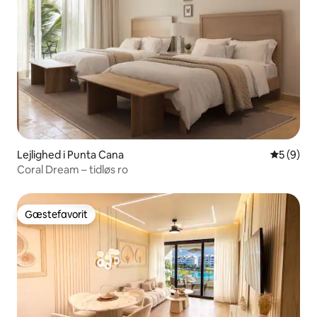
Lejlighed i Punta Cana
5 ud af 5
5 (9)
Coral Dream – tidløs ro
Gæstefavorit
Gæstefavorit