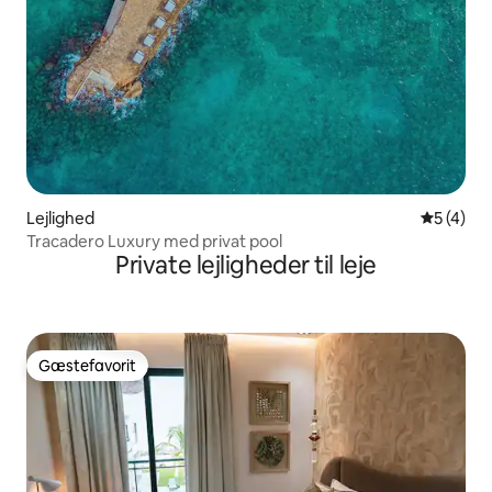
Lejlighed
5 ud af 5
5 (4)
Tracadero Luxury med privat pool
Private lejligheder til leje
Gæstefavorit
Gæstefavorit