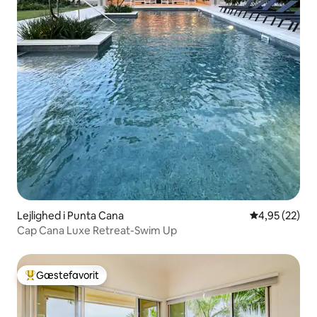
Lejlighed i Punta Cana
4,95 ud af 5 
4,95 (22)
Cap Cana Luxe Retreat-Swim Up
Gæstefavorit
Bedste gæstefavorit