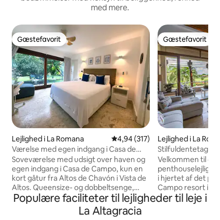
med mere.
Gæstefavorit
Gæstefavorit
Gæstefavorit
Gæstefavorit
Lejlighed i La Romana
4,94 ud af 5 i gennemsnitlig be
4,94 (317)
Lejlighed i La Rom
Værelse med egen indgang i Casa de
Stilfuldentetagele
Campo nær Chavón
panoramaudsigt o
Soveværelse med udsigt over haven og
Velkommen til d
egen indgang i Casa de Campo, kun en
penthouselejlighe
kort gåtur fra Altos de Chavón i Vista de
i hjertet af det pr
Altos. Queensize- og dobbeltsenge,
Campo resort i D
Populære faciliteter til lejligheder til leje i
køleskab, mikrobølgeovn, kaffemaskine,
Republik. Med en 
aircondition, Netflix, skrivebord og wi-fi.
over den berømte
La Altagracia
Der opkræves et gebyr på 50 dollars per
kombinerer denne