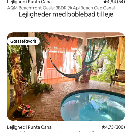
Lejlighed i Punta Cana
4,94 ud af 5 
4,94 (54)
AQM Beachfront Oasis: 3BDR @ Api Beach Cap Cana!
Lejligheder med boblebad til leje
Gæstefavorit
Gæstefavorit
Lejlighed i Punta Cana
4,73 ud af 5 i
4,73 (300)