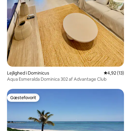
Lejlighed i Dominicus
4,92 ud af 5 
4,92 (13)
Aqua Esmeralda Dominica 302 af Advantage Club
Gæstefavorit
Gæstefavorit