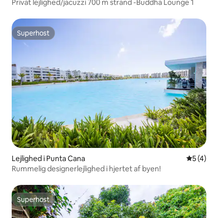
Privat lejlighed/jacuzzi 700 m strand -Buddha Lounge 1
Superhost
Superhost
Lejlighed i Punta Cana
5 ud af 5
5 (4)
Rummelig designerlejlighed i hjertet af byen!
Superhost
Superhost