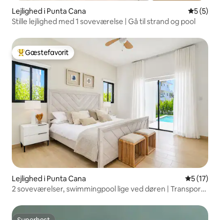
Lejlighed i Punta Cana
5 ud af 5
5 (5)
Stille lejlighed med 1 soveværelse | Gå til strand og pool
Gæstefavorit
Bedste gæstefavorit
Lejlighed i Punta Cana
5 ud af 5 
5 (17)
2 soveværelser, swimmingpool lige ved døren | Transport
til stranden | Hurtig wi-fi