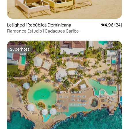
Lejlighed i República Dominicana
4,96 ud af 5 
4,96 (24)
Flamenco Estudio i Cadaques Caribe
Superhost
Superhost