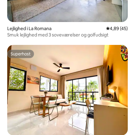
Lejlighed i La Romana
4,89 ud af 5 
4,89 (45)
Smuk lejlighed med 3 soveværelser og golfudsigt
Superhost
Superhost