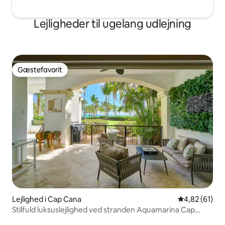
Lejligheder til ugelang udlejning
Gæstefavorit
Gæstefavorit
Lejlighed i Cap Cana
4,82 ud af 5 
4,82 (61)
Stilfuld luksuslejlighed ved stranden Aquamarina Cap
Cana