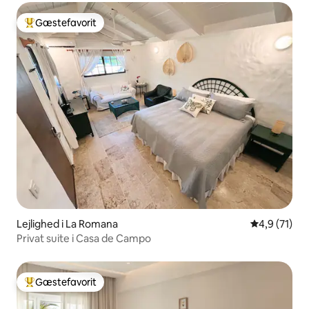
Gæstefavorit
Bedste gæstefavorit
Lejlighed i La Romana
4,9 ud af 5 
4,9 (71)
Privat suite i Casa de Campo
Gæstefavorit
Bedste gæstefavorit