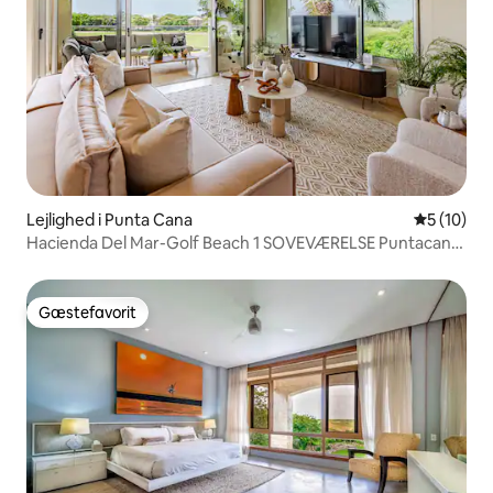
Lejlighed i Punta Cana
5 ud af 5 
5 (10)
Hacienda Del Mar-Golf Beach 1 SOVEVÆRELSE Puntacana
Resort
Gæstefavorit
Gæstefavorit