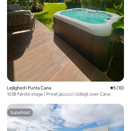
Lejlighed i Punta Cana
5 ud af 5 
5 (10)
103B Første etage | Privat jacuzzi | Udsigt over Cana
Superhost
Superhost