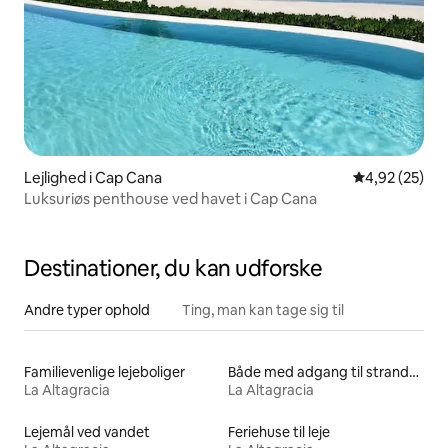
Lejlighed i Cap Cana
4,92 ud af 5 
4,92 (25)
Luksuriøs penthouse ved havet i Cap Cana
Destinationer, du kan udforske
Andre typer ophold
Ting, man kan tage sig til
Familievenlige lejeboliger
Både med adgang til stranden til leje
La Altagracia
La Altagracia
Lejemål ved vandet
Feriehuse til leje