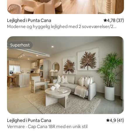
Lejlighed i Punta Cana
4,78 ud af 5 
4,78 (37)
Moderne og hyggelig lejlighed med 2 soveværelser/2
badeværelser i det centrale Punta Cana
Superhost
Superhost
Lejlighed i Punta Cana
4,9 ud af 5 
4,9 (41)
Vermare · Cap Cana 1BR med en unik stil