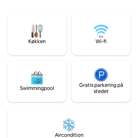
ophold for kæledyr. Gratis parkering,
komfort med enes
daglig pool åben til kl. 21.00, gratis
omgivelser. Ideelt beliggende ligger det
adgang til Altos de Chavón, Minitas og
kun to minutters k
Marina. BEMÆRK: Resortgebyret på 30
charmerende land
USD pr. gæst/nat for gæster på 13 år
en destination, der 
eller derover er IKKE inkluderet og skal
minutter fra La Ma
betales til resortet ved indtjekning.
der nyder sejlads o
Køkken
Wi-fi
Hvor luksus møder
Gratis parkering på
Swimmingpool
stedet
Aircondition