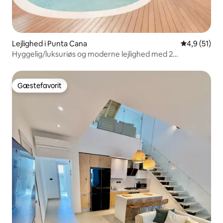
Lejlighed i Punta Cana
4,9 ud af 5 
4,9 (51)
Hyggelig/luksuriøs og moderne lejlighed med 2
soveværelser i Cap Cana
Gæstefavorit
Gæstefavorit