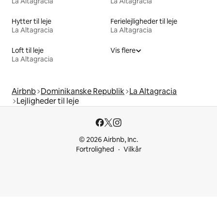
La Altagracia
La Altagracia
Hytter til leje
Ferielejligheder til leje
La Altagracia
La Altagracia
Loft til leje
Vis flere
La Altagracia
Airbnb
Dominikanske Republik
La Altagracia
Lejligheder til leje
© 2026 Airbnb, Inc.
Fortrolighed
Vilkår