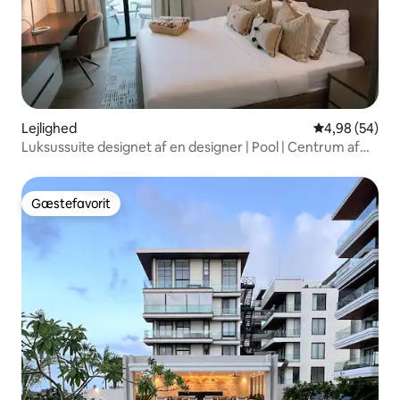
Lejlighed
4,98 ud af 5 
4,98 (54)
Luksussuite designet af en designer | Pool | Centrum af
Punta Cana
Gæstefavorit
Gæstefavorit