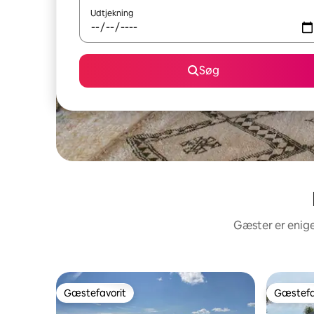
Udtjekning
Søg
Gæster er enige
Gæstefavorit
Gæstefa
Gæstefavorit
Gæstefa