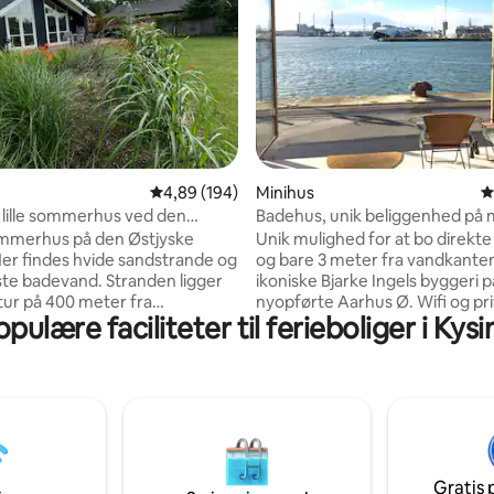
msnitlig bedømmelse, 9 omtaler
4,89 ud af 5 i gennemsnitlig bedømmelse, 19
4,89 (194)
Minihus
4
 lille sommerhus ved den
Badehus, unik beliggenhed på 
Reviera
m/P-plads
ommerhus på den Østjyske
Unik mulighed for at bo direkt
Her findes hvide sandstrande og
og bare 3 meter fra vandkanten
gste badevand. Stranden ligger
ikoniske Bjarke Ingels byggeri p
å tur på 400 meter fra
nyopførte Aarhus Ø. Wifi og pri
opulære faciliteter til ferieboliger i Kysi
et. Du kan leje dette lille
plads medfølger. I godt vejr er
 sommerhus, til din og din
havnepromenaden lige udenfo
erie. Huset er på 48 m2, det er
velbesøgt. Hyggelig og veludnyttet
2018, indeholder stue/køkken
badehus med sovehems. Fantas
lse med dobbeltseng,
sydvendt, 180 graders panora
lse med vaskemaskine og
til vand, havn og byens skyline.
til den store
living når det er allerbedst - pe
er der et flot anneks med 3/4
par eller forretningsrejsende. 
Gratis 
r. Du skal selv bringe linned,
køkken med elkedel og køleskab