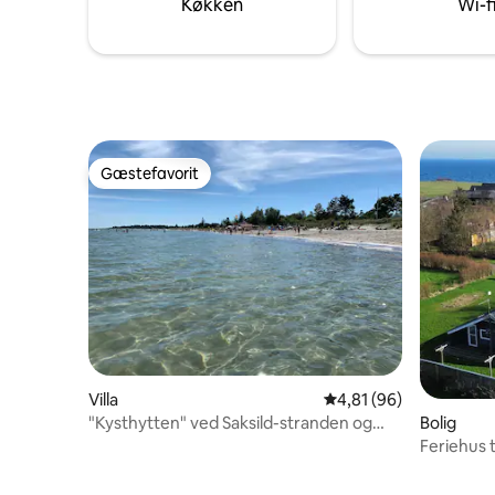
Køkken
Wi-f
håndklæd
Gæstefavorit
Gæstefavorit
Villa
4,81 ud af 5 i gennem
4,81 (96)
"Kysthytten" ved Saksild-stranden og
Bolig
tæt på Århus
Feriehus 