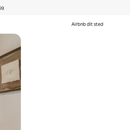
rog
Airbnb dit sted