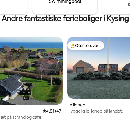
i
Swimmingpool
s
er mm.
muligt at lave varmt mad.
Andre fantastiske ferieboliger i Kysing
Gæstefavorit
Bedste gæstefavorit
snitlig bedømmelse, 96 omtaler
Lejlighed
Hyggelig lejlighed på landet.
4,81 ud af 5 i gennemsnitlig bedømmelse, 4
4,81 (47)
tæt på strand og cafe