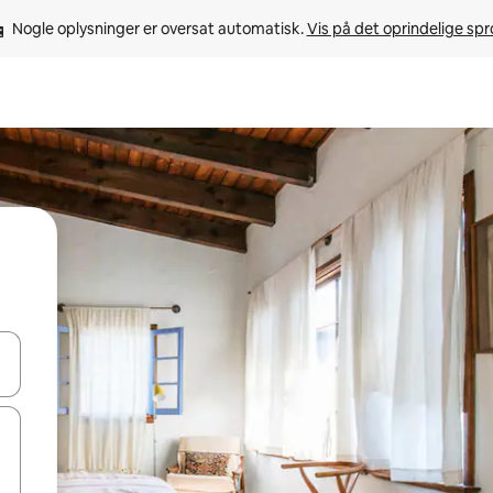
Nogle oplysninger er oversat automatisk. 
Vis på det oprindelige sp
 med piletasterne op og ned eller se mere ved at trykke eller stryge.