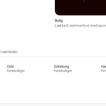
Bolig
Lækkert sommerhus med saun
koldvandsbad.
 i nærheden
Oslo
Göteborg
Ha
Ferieboliger
Ferieboliger
Fer