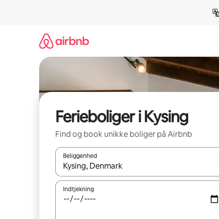
Gå
videre
til
indhold
Ferieboliger i Kysing
Find og book unikke boliger på Airbnb
Beliggenhed
Når resultaterne er tilgængelige, skal du navigere
Indtjekning