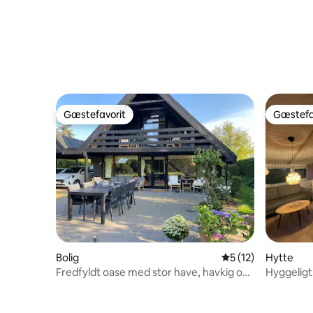
Gæstefavorit
Gæstefa
Gæstefavorit
Gæstefa
Bolig
5 ud af 5 i gennem
5 (12)
Hytte
Fredfyldt oase med stor have, havkig og
Hyggeligt
marina
Dyngby S