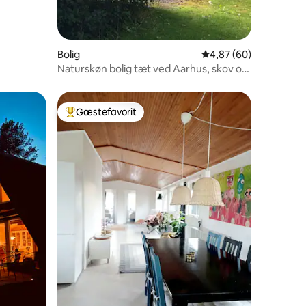
Bolig
4,87 ud af 5 i gennem
4,87 (60)
Naturskøn bolig tæt ved Aarhus, skov og
strand!
Gæstefavorit
Bedste gæstefavorit
2 omtaler