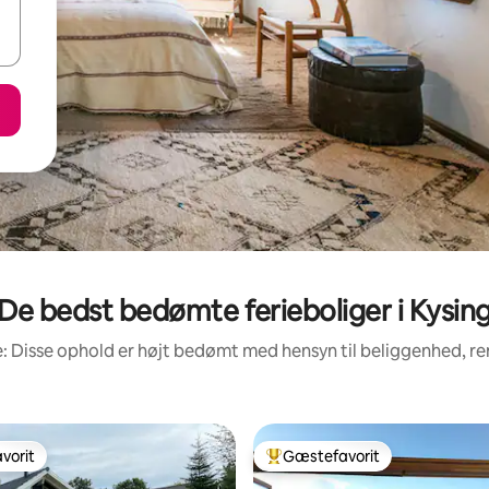
De bedst bedømte ferieboliger i Kysin
: Disse ophold er højt bedømt med hensyn til beliggenhed, 
vorit
Gæstefavorit
vorit
Bedste gæstefavorit