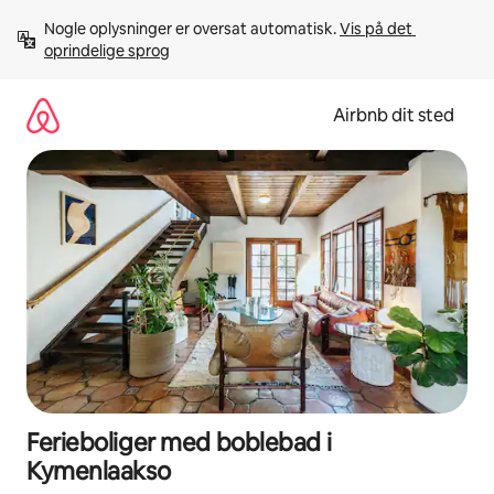
Gå
Nogle oplysninger er oversat automatisk. 
Vis på det 
videre
oprindelige sprog
til
indhold
Airbnb dit sted
Ferieboliger med boblebad i
Kymenlaakso