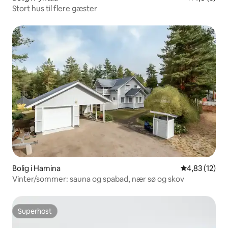
Stort hus til flere gæster
Bolig i Hamina
4,83 ud af 5 
4,83 (12)
Vinter/sommer: sauna og spabad, nær sø og skov
Superhost
Superhost