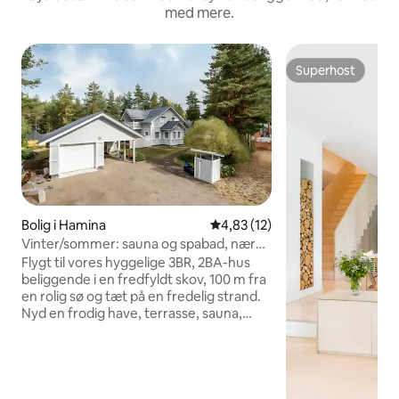
med mere.
Superhost
Superhost
Bolig i Hamina
4,83 ud af 5 i gennemsnitlig 
4,83 (12)
Vinter/sommer: sauna og spabad, nær
sø og skov
Flygt til vores hyggelige 3BR, 2BA-hus
beliggende i en fredfyldt skov, 100 m fra
en rolig sø og tæt på en fredelig strand.
Nyd en frodig have, terrasse, sauna,
stort tv, Xbox og fuldt udstyret køkken.
4 km fra Haminas butikker og caféer.
Inkluderer tre cykler, du kan udforske.
Ingen kæledyr/rygning. Indtjekning uden
vært for et fredeligt tilflugtssted. 1