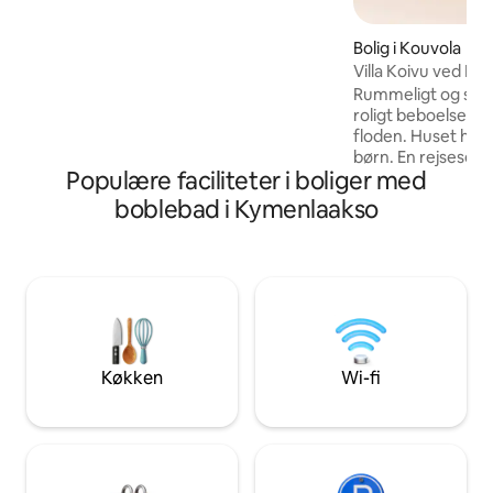
soveværelse med kingsize-seng 1
soveværelse med enten 2 enkeltsenge
Bolig i Kouvola
eller 1 dobbeltseng 1 soveværelse med 1
Villa Koivu ved Kym
enkeltseng til små børn (der er også en
Rummeligt og smukt
sammenklappelig sofa til at sove 1 mere,
roligt beboelseso
hvis det er nødvendigt)
floden. Huset har p
børn. En rejseseng
Populære faciliteter i boliger med
tilgængelig som e
gårdhave med udsi
boblebad i Kymenlaakso
til overdækket og 
er tilgængelig på 
toilettet kan du 
terrasse ved flod
floden er der en s
længden er ca. 2 k
gården til to biler.
km.
Køkken
Wi-fi