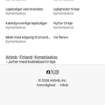
Lejeboliger ved stranden
Lejligheder til leje
Kymenlaakso
Kymenlaakso
Kæledyrsvenlige lejeboliger
Hytter til leje
Kymenlaakso
Kymenlaakso
Både med adgang til stranden til leje
Vis flere
Kymenlaakso
Airbnb
Finland
Kymenlaakso
Jurter med boblebad til leje
© 2026 Airbnb, Inc.
Fortrolighed
Vilkår