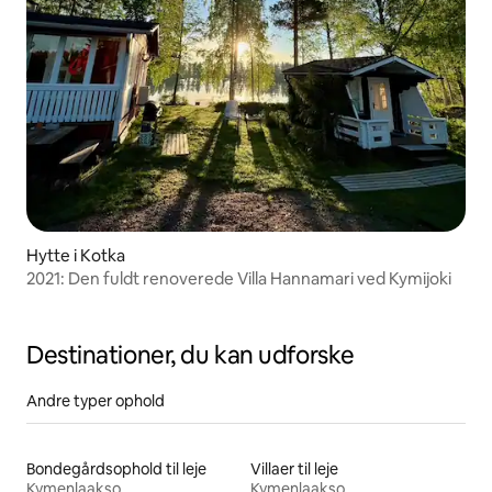
Hytte i Kotka
2021: Den fuldt renoverede Villa Hannamari ved Kymijoki
Destinationer, du kan udforske
Andre typer ophold
Bondegårdsophold til leje
Villaer til leje
Kymenlaakso
Kymenlaakso