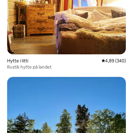
Hytte i Iitti
4,89 ud af 5 i
4,89 (340)
Rustik hytte på landet