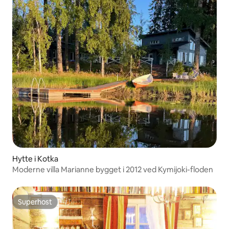
Hytte i Kotka
Moderne villa Marianne bygget i 2012 ved Kymijoki-floden
Superhost
Superhost