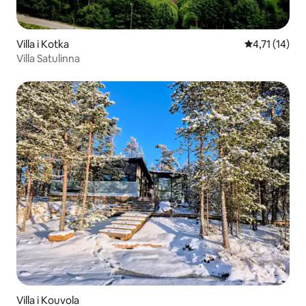
Villa i Kotka
4,71 ud af 5
4,71 (14)
Villa Satulinna
Villa i Kouvola