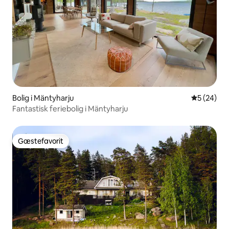
Bolig i Mäntyharju
5 ud af 5 
5 (24)
Fantastisk feriebolig i Mäntyharju
Gæstefavorit
Gæstefavorit