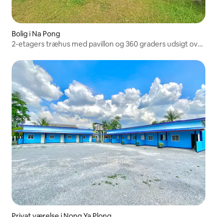
Bolig i Na Pong
2-etagers træhus med pavillon og 360 graders udsigt over
bjergene og markerne
Privat værelse i Nong Ya Plong