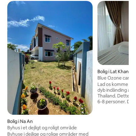
Bolig i Lat Khang
Blue Ozone campi
Lad os komme væk
dyb indånding af fri
Thailand. Dette nye 
6-8 personer. Der er 1 kingsizeseng, 1
queensize-seng og
er meget stille jak
venner til at slappe af 
Bolig i Na An
Villaen er meget st
Byhus i et dejligt og roligt område
balkon. Der er mass
Byhuse i dejlige og rolige områder med