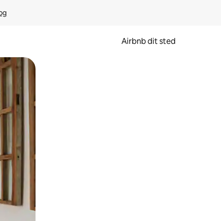
rog
Airbnb dit sted