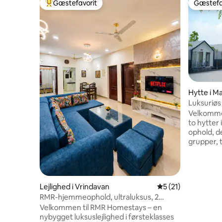
Gæstefavorit
Gæstefa
Bedste gæstefavorit
Gæstefa
Hytte i M
Luksuriøs f
soveværel
Velkommen 
to hytter
ophold, de
grupper, 
soveværel
badeværels
fi, smart-
indtjeknin
Lejlighed i Vrindavan
5 ud af 5 i gennem
5 (21)
gæster. H
RMR-hjemmeophold, ultraluksus, 2
Prem Mand
værelser og køkken, nær Prem Mandir
Velkommen til RMR Homestays – en
er ideelt 
nybygget luksuslejlighed i førsteklasses
afslappe