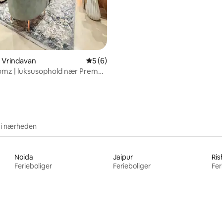
msnitlig bedømmelse, 9 omtaler
i Vrindavan
5 ud af 5 i gennemsnitlig bedømmelse, 
5 (6)
omz | luksusophold nær Prem
skon
 i nærheden
Noida
Jaipur
Ris
Ferieboliger
Ferieboliger
Fer