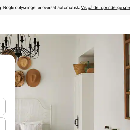
Nogle oplysninger er oversat automatisk. 
Vis på det oprindelige sp
 med piletasterne op og ned eller se mere ved at trykke eller stryge.