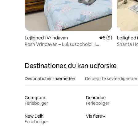
Lejlighed i Vrindavan
5 ud af 5 i genne
5 (9)
Lejlighed 
Rosh Vrindavan – Luksusophold | I
Shanta H
nærheden af Prem Mandir
Mandir | I
Destinationer, du kan udforske
Destinationer i nærheden
De bedste seværdigheder
Gurugram
Dehradun
Ferieboliger
Ferieboliger
New Delhi
Vis flere
Ferieboliger