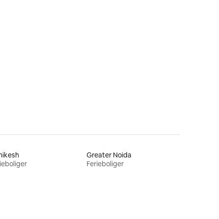
6 omtaler
hikesh
Greater Noida
ieboliger
Ferieboliger