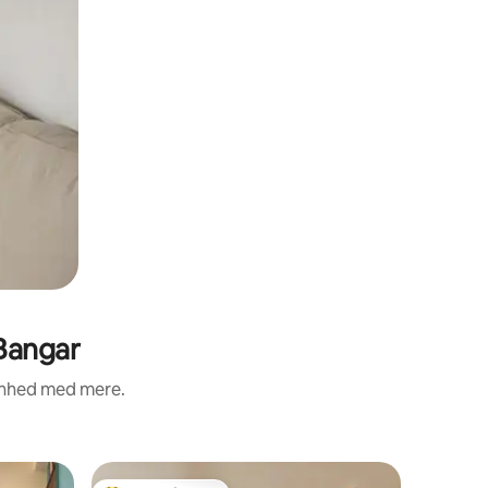
 Bangar
renhed med mere.
Lejlighed