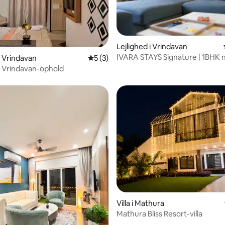
Lejlighed i Vrindavan
IVARA STAYS Signature | 1BHK
snitlig bedømmelse, 42 omtaler
i Vrindavan
5 ud af 5 i gennemsnitlig bedømmelse, 
5 (3)
Mandir
 Vrindavan-ophold
Villa i Mathura
Mathura Bliss Resort-villa