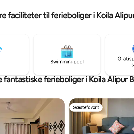
sses resort-lignende oplevelse.
eller tag lange brusebade – velkommen
 • Familier • Venegrupper •
hjem!
 faciliteter til ferieboliger i Koila Alip
søgende • Weekendophold
Gratis 
i
Swimmingpool
s
 fantastiske ferieboliger i Koila Alipur 
Gæstefavorit
Gæstefavorit