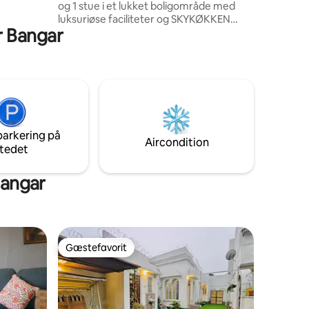
og 1 stue i et lukket boligområde med
luksuriøse faciliteter og SKYKØKKEN👩‍🌾,
ur Bangar
hvor alle måltiderne er satvik og
frisklavede. Perfekt til familier, par og
grupper 💚Mærk energien fra Raadha
Raani🙏 Attraktion i nærheden Keli Kunj
marg (2 km) Prem mandir🛕 (2,9 km)
Bakey Bihari-templet🛕 (5,3 km) Nidhivan
(5,7 km) Nyd solnedgangen 🌇 fra
balkonen🌄🏡 Lejlighed med indtjekning
parkering på
uden vært 🔐 🛵Scooty kan lejes på
Aircondition
tedet
ejendommen – spørg om priser
Bangar
Gæstefavorit
Gæstefavorit