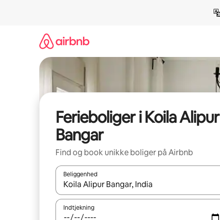
Gå
videre
til
indhold
Ferieboliger i Koila Alipur
Bangar
Find og book unikke boliger på Airbnb
Beliggenhed
Når resultaterne er tilgængelige, skal du navigere
Indtjekning