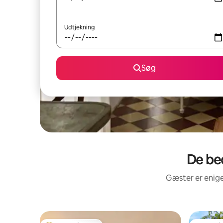
Udtjekning
Søg
De bed
Gæster er enige