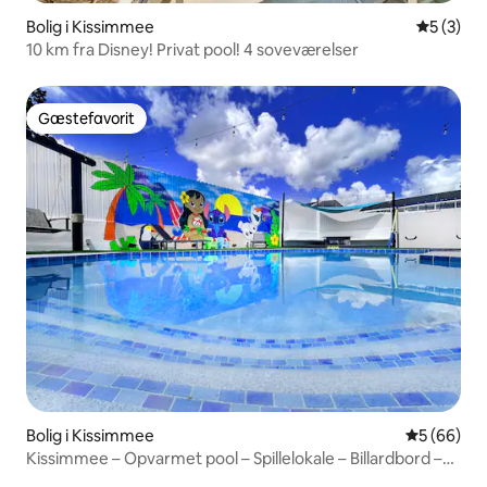
Bolig i Kissimmee
5 ud af 5
5 (3)
10 km fra Disney! Privat pool! 4 soveværelser
Gæstefavorit
Gæstefavorit
Bolig i Kissimmee
5 ud af 5 
5 (66)
Kissimmee – Opvarmet pool – Spillelokale – Billardbord –
Luksus