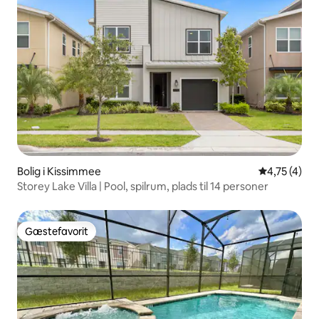
Bolig i Kissimmee
4,75 ud af 5
4,75 (4)
Storey Lake Villa | Pool, spilrum, plads til 14 personer
Gæstefavorit
Gæstefavorit