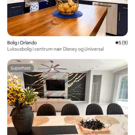
Bolig i Orlando
5 ud af 5
5 (9)
Luksusbolig i centrum nær Disney og Universal
Superhost
Superhost