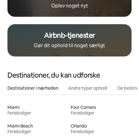
Oplev noget nyt
Airbnb-tjenester
Gør dit ophold til noget særligt
Destinationer, du kan udforske
Destinationer i nærheden
Andre typer ophold
De bedste
Miami
Four Corners
Ferieboliger
Ferieboliger
Miami Beach
Orlando
Ferieboliger
Ferieboliger