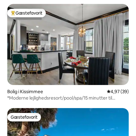
Gæstefavorit
Bedste gæstefavorit
Bolig i Kissimmee
4,97 ud af 5 
4,97 (39)
*Moderne lejlighedsresort/pool/spa/15 minutter til
Disney*
Gæstefavorit
Gæstefavorit