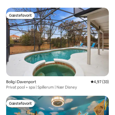
Gæstefavorit
Gæstefavorit
Bolig i Davenport
4,97 ud af 5 
4,97 (33)
Privat pool + spa | Spillerum | Nær Disney
Gæstefavorit
Gæstefavorit