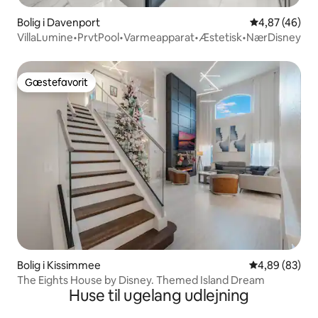
Bolig i Davenport
4,87 ud af 5 
4,87 (46)
VillaLumine•PrvtPool•Varmeapparat•Æstetisk•NærDisney
Gæstefavorit
Gæstefavorit
Bolig i Kissimmee
4,89 ud af 5 
4,89 (83)
The Eights House by Disney. Themed Island Dream
Huse til ugelang udlejning