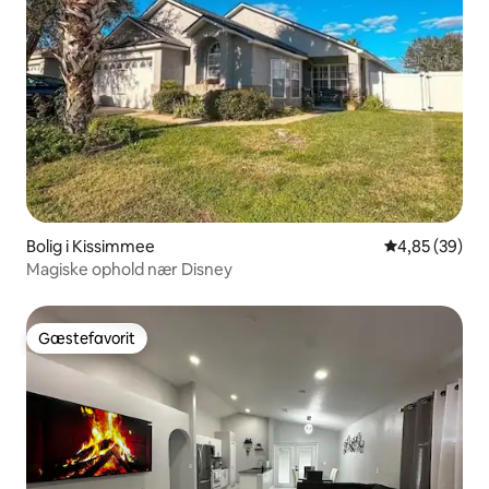
Bolig i Kissimmee
4,85 ud af 5 
4,85 (39)
Magiske ophold nær Disney
Gæstefavorit
Gæstefavorit