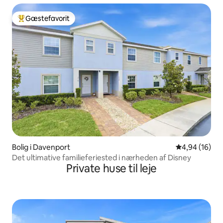
Gæstefavorit
Bedste gæstefavorit
Bolig i Davenport
4,94 ud af 5 
4,94 (16)
Det ultimative familieferiested i nærheden af Disney
Private huse til leje