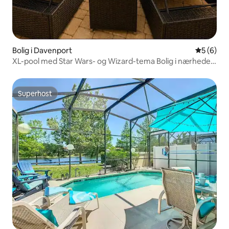
Bolig i Davenport
5 ud af 5
5 (6)
XL-pool med Star Wars- og Wizard-tema Bolig i nærheden
af Disney
Superhost
Superhost