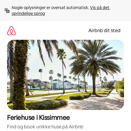
Gå
Nogle oplysninger er oversat automatisk. 
Vis på det 
videre
oprindelige sprog
til
indhold
Airbnb dit sted
Feriehuse i Kissimmee
Find og book unikke huse på Airbnb