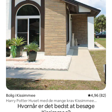
Bolig i Kissimmee
4,96 ud af 5 
4,96 (82)
Harry Potter Huset med de mange krav Kissimmee
Hvornår er det bedst at besøge
Orlando