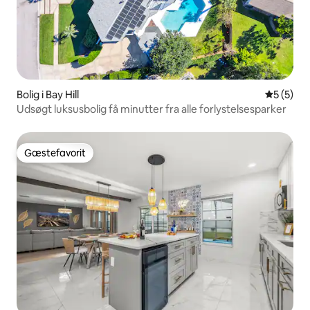
Bolig i Bay Hill
5 ud af 5
5 (5)
Udsøgt luksusbolig få minutter fra alle forlystelsesparker
Gæstefavorit
Gæstefavorit