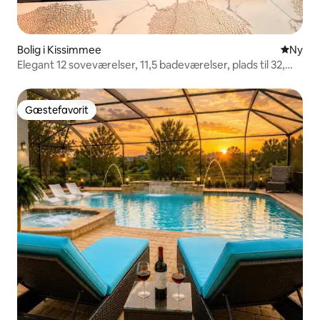
Bolig i Kissimmee
Nyt ove
Ny
Elegant 12 soveværelser, 11,5 badeværelser, plads til 32,
biograf, spilrum
Gæstefavorit
Gæstefavorit