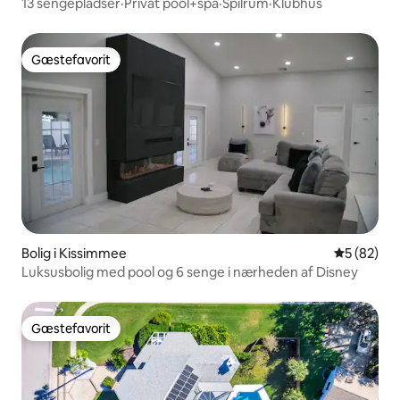
13 sengepladser·Privat pool+spa·Spilrum·Klubhus
Gæstefavorit
Gæstefavorit
Bolig i Kissimmee
5 ud af 5 
5 (82)
Luksusbolig med pool og 6 senge i nærheden af Disney
Gæstefavorit
Gæstefavorit