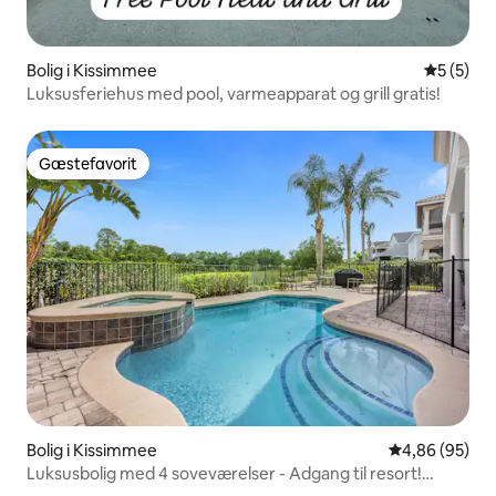
Bolig i Kissimmee
5 ud af 5
5 (5)
Luksusferiehus med pool, varmeapparat og grill gratis!
Gæstefavorit
Gæstefavorit
Bolig i Kissimmee
4,86 ud af 5 
4,86 (95)
Luksusbolig med 4 soveværelser - Adgang til resort!
Disney!