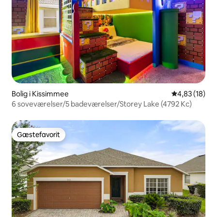
Bolig i Kissimmee
4,83 ud af 5 
4,83 (18)
6 soveværelser/5 badeværelser/Storey Lake (4792 Kc)
Gæstefavorit
Gæstefavorit