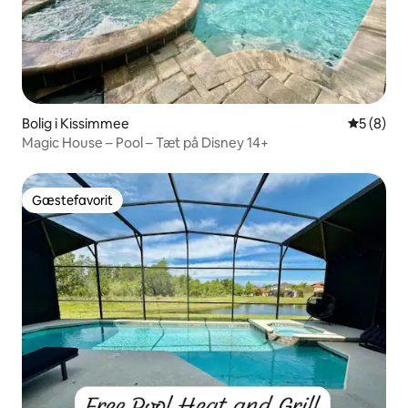
Bolig i Kissimmee
5 ud af 5
5 (8)
Magic House – Pool – Tæt på Disney 14+
Gæstefavorit
Gæstefavorit