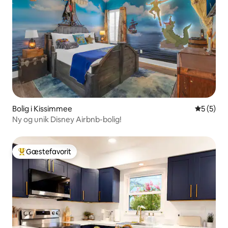
Bolig i Kissimmee
5 ud af 5
5 (5)
Ny og unik Disney Airbnb-bolig!
Gæstefavorit
Bedste gæstefavorit