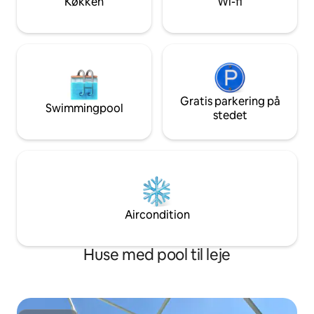
Køkken
Wi-fi
datoerne hurtigt bliver fyldt op!
Gratis parkering på
Swimmingpool
stedet
Aircondition
Huse med pool til leje