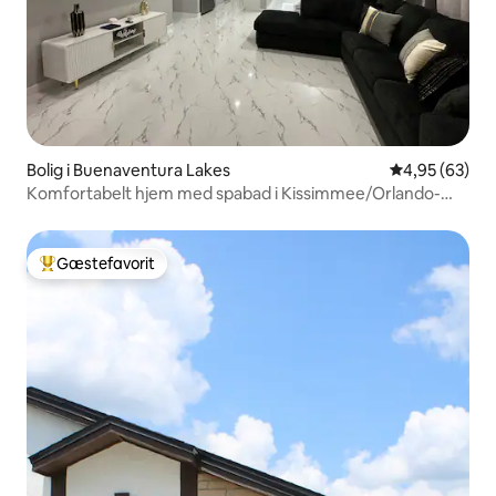
Bolig i Buenaventura Lakes
4,95 ud af 5 
4,95 (63)
Komfortabelt hjem med spabad i Kissimmee/Orlando-
området!
Gæstefavorit
Bedste gæstefavorit