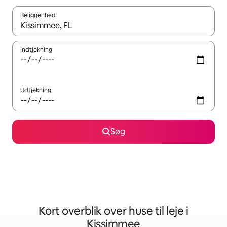
Beliggenhed
Når resultaterne er tilgængelige, skal du navigere med piletaste
Indtjekning
Udtjekning
Søg
Kort overblik over huse til leje i
Kissimmee