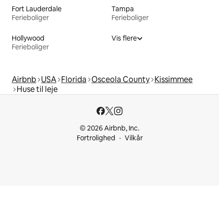
Fort Lauderdale
Tampa
Ferieboliger
Ferieboliger
Hollywood
Vis flere
Ferieboliger
Airbnb
USA
Florida
Osceola County
Kissimmee
Huse til leje
© 2026 Airbnb, Inc.
Fortrolighed
Vilkår