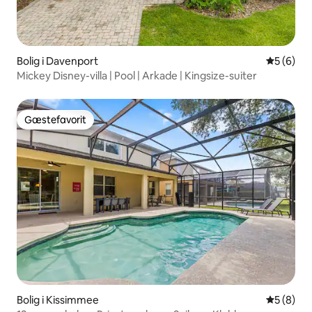
Bolig i Davenport
5 ud af 5
5 (6)
Mickey Disney-villa | Pool | Arkade | Kingsize-suiter
Gæstefavorit
Gæstefavorit
Bolig i Kissimmee
5 ud af 5
5 (8)