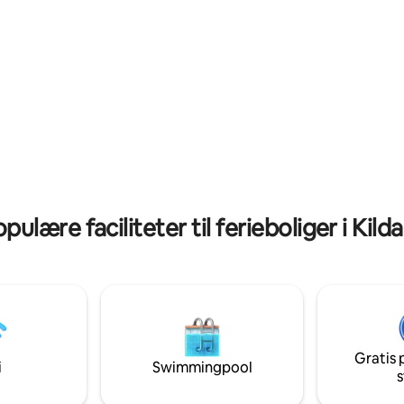
ugh House
pulære faciliteter til ferieboliger i Kild
Gratis 
i
Swimmingpool
s