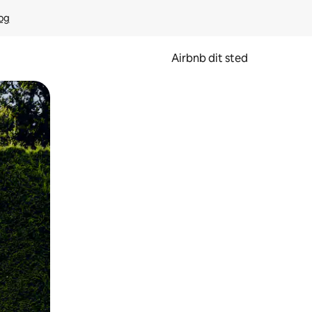
rog
Airbnb dit sted