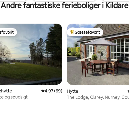
Andre fantastiske ferieboliger i Kildare
favorit
Gæstefavorit
gæstefavorit
Bedste gæstefavorit
ehytte
4,97 ud af 5 i gennemsnitlig bedømmelse, 6
4,97 (69)
Hytte
e og søudsigt
The Lodge, Clarey, Nurney, Co
Kildare