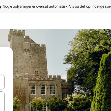
Nogle oplysninger er oversat automatisk. 
Vis på det oprindelige sp
 med piletasterne op og ned eller se mere ved at trykke eller stryge.