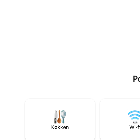
bygning med veludstyret køkken,
Russboro
vaskerum og opbevaringsrum
Po
Køkken
Wi-f