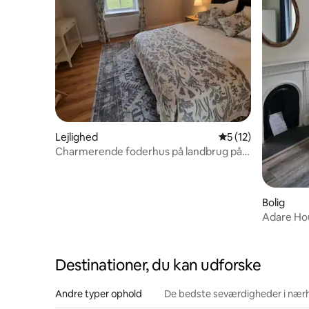
Lejlighed
5 ud af 5 i gennem
5 (12)
Charmerende foderhus på landbrug på
landet
Bolig
Adare Ho
Destinationer, du kan udforske
Andre typer ophold
De bedste seværdigheder i nær