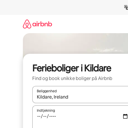
Gå
videre
til
indhold
Ferieboliger i Kildare
Find og book unikke boliger på Airbnb
Beliggenhed
Når resultaterne er tilgængelige, skal du navigere
Indtjekning