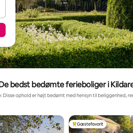
De bedst bedømte ferieboliger i Kildar
: Disse ophold er højt bedømt med hensyn til beliggenhed, 
st
Gæstefavorit
st
Bedste gæstefavorit