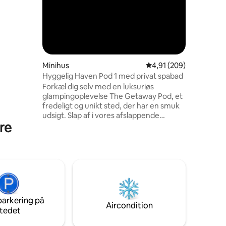
Minihus
4,91 ud af 5 i gennems
4,91 (209)
Hyggelig Haven Pod 1 med privat spabad
Forkæl dig selv med en luksuriøs
glampingoplevelse The Getaway Pod, et
fredeligt og unikt sted, der har en smuk
udsigt. Slap af i vores afslappende
are
spabad. Når natten falder på, kan du
nyde de romantiske omgivelser og kigge
på de blinkende stjerner på himlen. Gør
dig det hyggeligt i vores dobbeltseng
med frisk sengetøj og håndklæder. Nyd
din flugt fra hverdagen til landet. Men
stadig centralt i Naas. By kun 1 km
Puncherstown 1 km Naas Racecourse 1
parkering på
km Landsbyen Kildare 18 min. Dublin
Aircondition
tedet
Lufthavn 37 min.