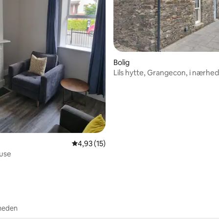
Bolig
Lils hytte, Grangecon, i nærheden af
Rathsallagh
snitlig bedømmelse, 12 omtaler
4,93 ud af 5 i gennemsnitlig bedømmelse, 1
4,93 (15)
use
heden