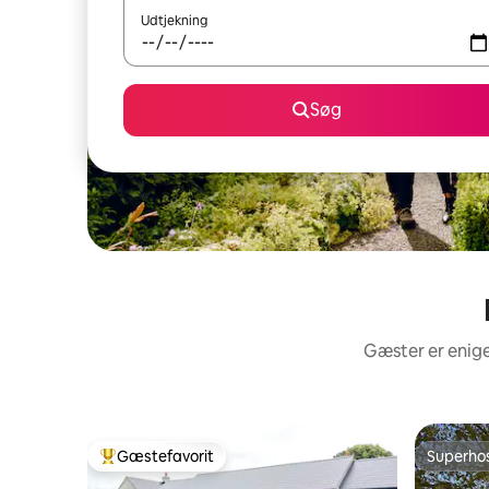
Udtjekning
Søg
Gæster er enige
Gæstefavorit
Superho
Bedste gæstefavorit
Superho