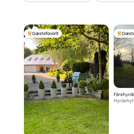
Gæstefavorit
Gæste
Bedste gæstefavorit
Bedste 
Fårehyrd
Hyrdehytt