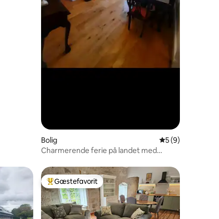
Bolig
5 ud af 5 i genne
5 (9)
Charmerende ferie på landet med
fantastisk udsigt
Gæstefavorit
Bedste gæstefavorit