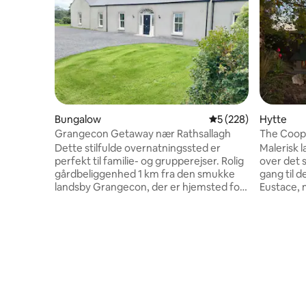
Bungalow
5 ud af 5 i gennems
5 (228)
Hytte
Grangecon Getaway nær Rathsallagh
The Coop
Dette stilfulde overnatningssted er
Malerisk 
perfekt til familie- og grupperejser. Rolig
over det 
gårdbeliggenhed 1 km fra den smukke
gang til 
landsby Grangecon, der er hjemsted for
Eustace,
Moores Pub & Grangecon Kitchen, 10
restauran
minutters kørsel til Rathsallagh, 30
har også 
minutter til Kildare Village, Whitewater
mad, trad
Shopping Centre Newbridge,
butikker.
Blessington Lakes, Curragh Racecourse
vandretur
& Punchestown Racecourse, 50 minutter
floden Lif
til Glendalough. 75 km til Dublin Lufthavn.
Dublins by
Tilbyder alle de moderne
Dublin, 5 
bekvemmeligheder og stil i en ny
Avon-Ri G