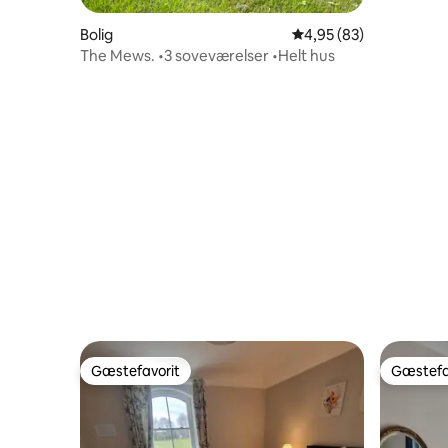
Bolig
4,95 ud af 5 i gennem
4,95 (83)
The Mews. •3 soveværelser •Helt hus
Gæstefavorit
Gæstefa
Gæstefavorit
Gæstefa