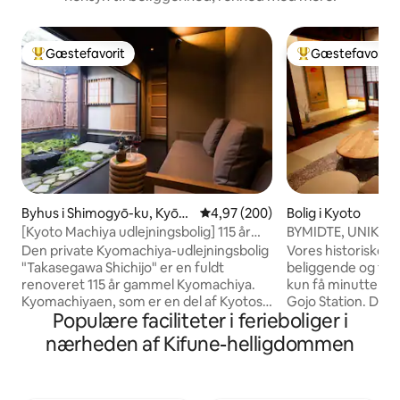
Gæstefavorit
Gæstefavorit
Bedste gæstefavorit
Bedste gæstefavo
Byhus i Shimogyō-ku, Kyōto
4,97 ud af 5 i gennemsnitlig be
4,97 (200)
Bolig i Kyoto
-shi
[Kyoto Machiya udlejningsbolig] 115 år
BYMIDTE, UNIKT, 
gammel Kyoto Machiya · Takasegawa
HISTORISK BYHUS
Den private Kyomachiya-udlejningsbolig
Vores historiske e
Shichijo
"Takasegawa Shichijo" er en fuldt
beliggende og tilby
renoveret 115 år gammel Kyomachiya.
kun få minutter fr
Kyomachiyaen, som er en del af Kyotos
Gojo Station. Du vi
Populære faciliteter i ferieboliger i
smukke landskab, er blevet redesignet
fantastiske 150 år
som en bygning med høj lufttæthed og
der forstærker bo
nærheden af Kifune-helligdommen
varmeisolering, samtidig med at den har
Machiya, der er re
bevaret sin oprindelige struktur, så du
vigtigt historisk ak
kan få et behageligt ophold under
omhyggeligt renov