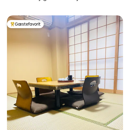
Gæstefavorit
Bedste gæstefavorit