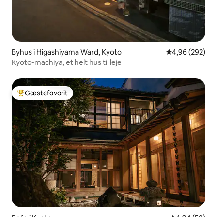
Byhus i Higashiyama Ward, Kyoto
4,96 ud af 5 i
4,96 (292)
Kyoto-machiya, et helt hus til leje
Gæstefavorit
Bedste gæstefavorit