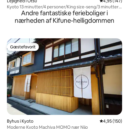
Lejlighed i Otsu
4,95 ud af 5 i
4,95 (147)
Kyoto 13 minutter/4 personer/King size-seng/3 minutter
Andre fantastiske ferieboliger i
til stationen/område ved sø
nærheden af Kifune-helligdommen
Gæstefavorit
Gæstefavorit
Byhus i Kyoto
4,95 ud af 5 i
4,95 (150)
Moderne Kyoto Machiya MOMO nær Nijo