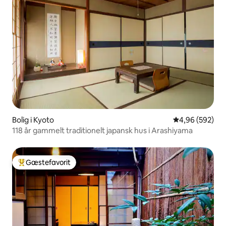
Bolig i Kyoto
4,96 ud af 5 i
4,96 (592)
118 år gammelt traditionelt japansk hus i Arashiyama
Gæstefavorit
Bedste gæstefavorit