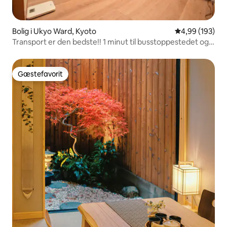
Bolig i Ukyo Ward, Kyoto
4,99 ud af 5 i
4,99 (193)
Transport er den bedste!! 1 minut til busstoppestedet og
Arashiyama (Onsen) til Arashiyama stop, du kan gå hvor
som helst! Parkeringspladsen er også gratis!
Gæstefavorit
Gæstefavorit