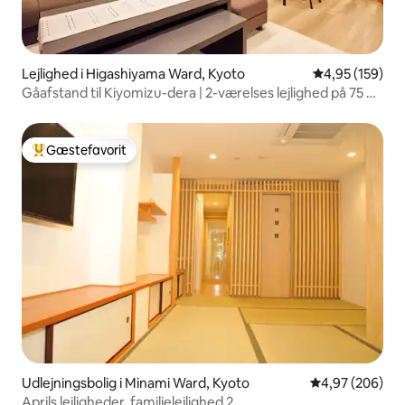
Lejlighed i Higashiyama Ward, Kyoto
4,95 ud af 5 i
4,95 (159)
Gåafstand til Kiyomizu-dera | 2-værelses lejlighed på 75 m²
i nybyggeri i Kyoto-stil | 10 minutters gang fra Gion Shijo-
stationen | Direkte busforbindelse til Kyoto-stationen
Gæstefavorit
Bedste gæstefavorit
Udlejningsbolig i Minami Ward, Kyoto
4,97 ud af 5 i
4,97 (206)
Aprils lejligheder, familielejlighed 2