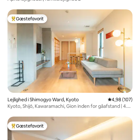
Gæstefavorit
Bedste gæstefavorit
Lejlighed i Shimogyo Ward, Kyoto
4,98 ud af 5 i
4,98 (107)
Kyoto, Shijō, Kawaramachi, Gion inden for gåafstand | 4.
sal | 1 etage privat | For familier | Langvarigt ophold |
Bagageopbevaring OK | Elevator
Gæstefavorit
Bedste gæstefavorit