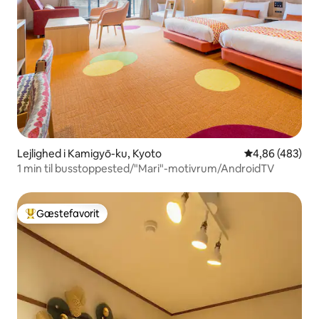
Lejlighed i Kamigyō-ku, Kyoto
4,86 ud af 5 i
4,86 (483)
1 min til busstoppested/"Mari"-motivrum/AndroidTV
Gæstefavorit
Bedste gæstefavorit