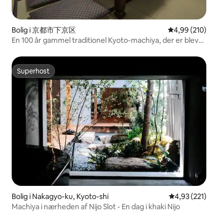
Bolig i 京都市下京区
4,99 ud af 5 i
4,99 (210)
En 100 år gammel traditionel Kyoto-machiya, der er blevet
ombygget! 3 værelser og køkken, der kan rumme op til 9
personer i 3 familier, komplet med faciliteter! 10 minutters
gang fra Kyoto Station!
Superhost
Superhost
Bolig i Nakagyo-ku, Kyoto-shi
4,93 ud af 5 i
4,93 (221)
Machiya i nærheden af Nijo Slot - En dag i khaki Nijo