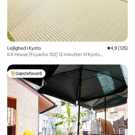
Lejlighed i Kyoto
4,9 ud af 5 i
4,9 (125)
KA House [Fuyacho 102] 12 minutter til Kyoto
Kawaramachi Shopping District‧6 minutter til Karasuma
Line‧4 minutter til Keihan Main Line
Gæstefavorit
Bedste gæstefavorit