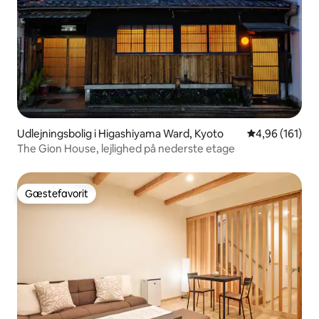
Udlejningsbolig i Higashiyama Ward, Kyoto
4,96 ud af 5 i
4,96 (161)
The Gion House, lejlighed på nederste etage
Gæstefavorit
Gæstefavorit