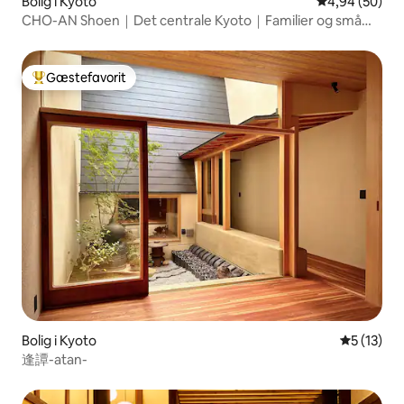
Bolig i Kyoto
4,94 ud af 5 
4,94 (50)
CHO-AN Shoen｜Det centrale Kyoto｜Familier og små
grupper
Gæstefavorit
Bedste gæstefavorit
Bolig i Kyoto
5 ud af 5 
5 (13)
逢譚-atan-