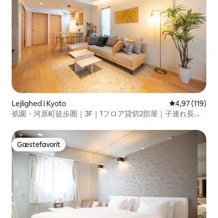
Lejlighed i Kyoto
4,97 ud af 5 i
4,97 (119)
祇園・河原町徒歩圏｜3F｜1フロア貸切2部屋｜子連れ長期
滞在歓迎｜任天堂スイッチ｜荷物預かり＆EV
Gæstefavorit
Gæstefavorit