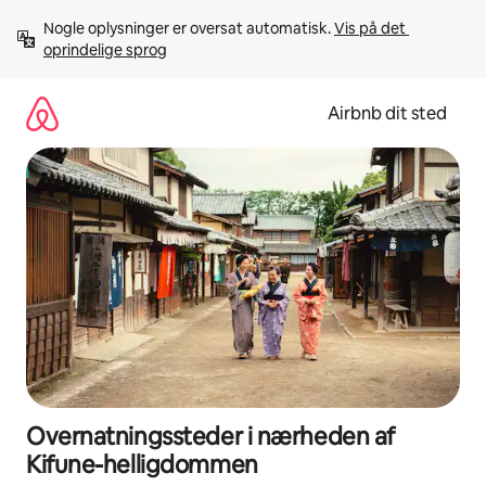
Gå
Nogle oplysninger er oversat automatisk. 
Vis på det 
videre
oprindelige sprog
til
indhold
Airbnb dit sted
Overnatningssteder i nærheden af
Kifune-helligdommen