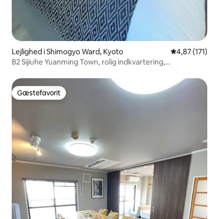
Lejlighed i Shimogyo Ward, Kyoto
4,87 ud af 5 i
4,87 (171)
B2 Sijiuhe Yuanming Town, rolig indkvartering,
dobbeltseng og enkeltseng, 25 m2 (inklusive balkon), helt
nyt badeværelse, helt nye lydisolerede vinduer og
renovering, elevator
Gæstefavorit
Gæstefavorit