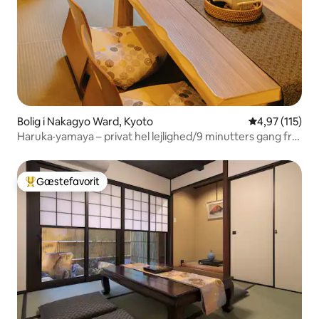
Bolig i Nakagyo Ward, Kyoto
4,97 ud af 5 i
4,97 (115)
Haruka·yamaya – privat hel lejlighed/9 minutters gang fra
stationen Nijo/2 soveværelser, 1 badeværelse, 2
toiletter/direkte JR-forbindelse til stationen Kyoto
Gæstefavorit
Bedste gæstefavorit