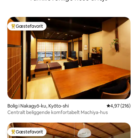
Gæstefavorit
Bedste gæstefavorit
Bolig i Nakagyō-ku, Kyōto-shi
4,97 ud af 5 i
4,97 (216)
Centralt beliggende komfortabelt Machiya-hus
Gæstefavorit
Bedste gæstefavorit