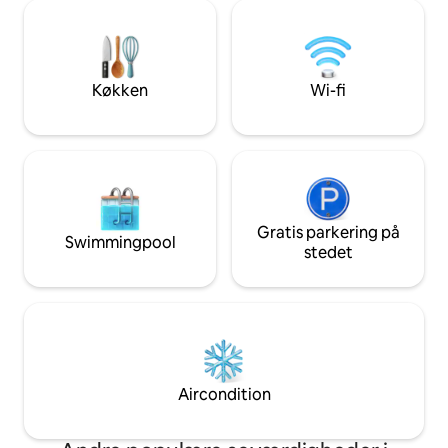
Kyotos unikke varme og fugtige somre
prisbelønnede ark
og barske kolde vintre. Fra rummet i
eftermonteret me
japansk stil på første sal kan du se tsubo-
faciliteter, herund
haven, der er designet som en "tsuyaji"
gulvvarme, vindue
(*en have, der fører til et tesal). Der er
der sikrer din kom
Køkken
Wi-fi
også en sofa i gangen, hvor du kan
ophold.
slappe af og nyde udsigten over tsubo-
haven. Om aftenen kan du slappe af,
mens du betragter den oplyste tsubo-
have. Der er to soveværelser på anden
sal: et værelse i japansk stil med to
enkeltsenge og et værelse i vestlig stil
med to enkeltsenge. Hvis der er fem
Gratis parkering på
Swimmingpool
eller flere gæster, kan vi forberede en
stedet
futon i det japanske værelse på 1. sal og
bruge det som et soveværelse, selvom
det er lidt besværligt. Køkkenet er
udstyret med køkkenredskaber og
service til enkel madlavning.
Aircondition