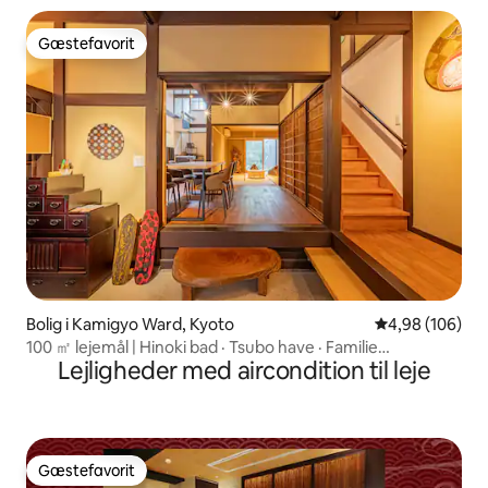
Gæstefavorit
Gæstefavorit
Bolig i Kamigyo Ward, Kyoto
4,98 ud af 5 i
4,98 (106)
100 ㎡ lejemål | Hinoki bad · Tsubo have · Familie
Lejligheder med aircondition til leje
velkommen | Nijo Castle inden for gåafstand | Kiyomizu
Temple · Gion · Arashiyama direkte bus
Gæstefavorit
Gæstefavorit