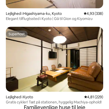
Lejlighed i Higashiyama-ku, Kyoto
4,93 ud af 5 i
4,93 (338)
Elegant tilflugtssted i Kyoto | Gå til Gion og Kiyomizu
Superhost
Superhost
Lejlighed i Kyoto
4,81 ud af 5 i
4,81 (229)
Gratis cykler! Tæt på stationen, hyggelig Machiya-ophold!
Familievenlige huse til leje