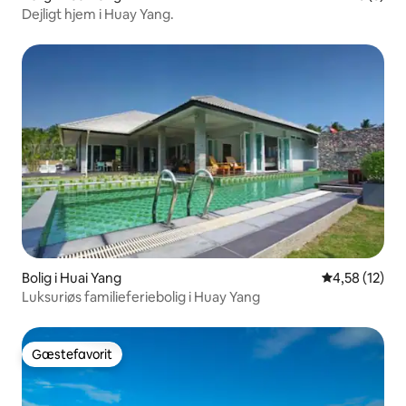
Dejligt hjem i Huay Yang.
Bolig i Huai Yang
4,58 ud af 5 
4,58 (12)
Luksuriøs familieferiebolig i Huay Yang
Gæstefavorit
Gæstefavorit