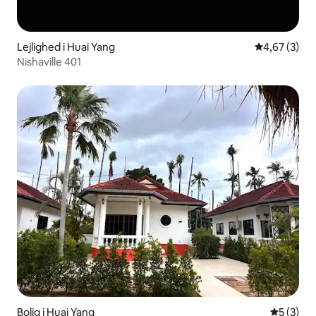
Lejlighed i Huai Yang
4,67 ud af 5
4,67 (3)
Nishaville 401
Bolig i Huai Yang
5 ud af 5
5 (3)