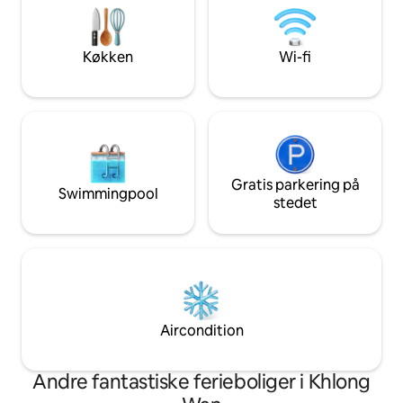
ubegrænset brug. 
taxaservice. Der er massage til at slappe
område - Der er pr
af.
parkering til 6-10 b
Køkken
Wi-fi
madmenu i huset. D
at spise.
Gratis parkering på
Swimmingpool
stedet
Aircondition
Andre fantastiske ferieboliger i Khlong