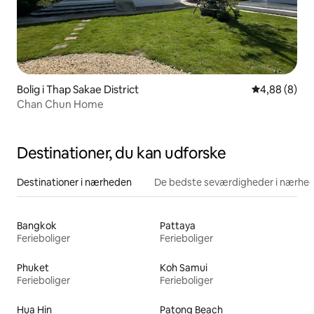
Bolig i Thap Sakae District
4,88 ud af 5
4,88 (8)
Chan Chun Home
Destinationer, du kan udforske
Destinationer i nærheden
De bedste seværdigheder i nærhe
Bangkok
Pattaya
Ferieboliger
Ferieboliger
Phuket
Koh Samui
Ferieboliger
Ferieboliger
Hua Hin
Patong Beach