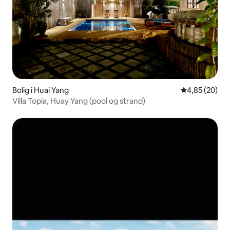
Bolig i Huai Yang
4,85 ud af 5 
4,85 (20)
Villa Topia, Huay Yang (pool og strand)