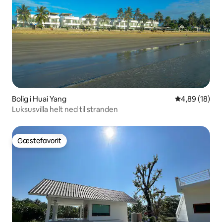
Bolig i Huai Yang
4,89 ud af 5 
4,89 (18)
Luksusvilla helt ned til stranden
Gæstefavorit
Gæstefavorit