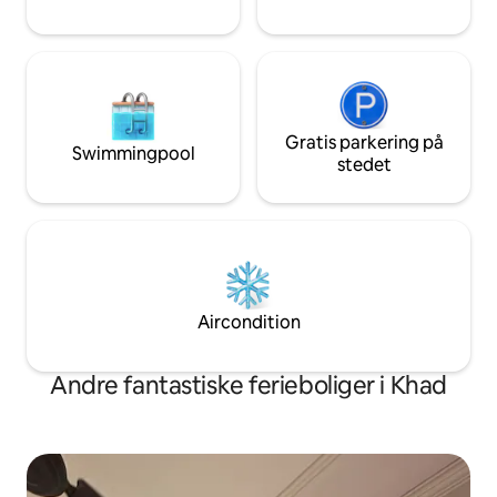
privatliv, ro og diskret luksus 🌿 Høj
efterspørgsel i weekenden, vent ikke,
BOOK NU!!
Gratis parkering på
Swimmingpool
stedet
Aircondition
Andre fantastiske ferieboliger i Khad