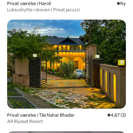
Privat værelse i Haroli
Nyt ove
Ny
Luksushytte i skoven | Privat jacuzzi
Privat værelse i Tila Nahar Bhadar
4,67 ud af 5
4,67 (3)
AR Riyasat Resort