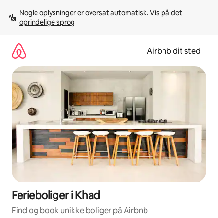
Gå
Nogle oplysninger er oversat automatisk. 
Vis på det 
videre
oprindelige sprog
til
indhold
Airbnb dit sted
Ferieboliger i Khad
Find og book unikke boliger på Airbnb