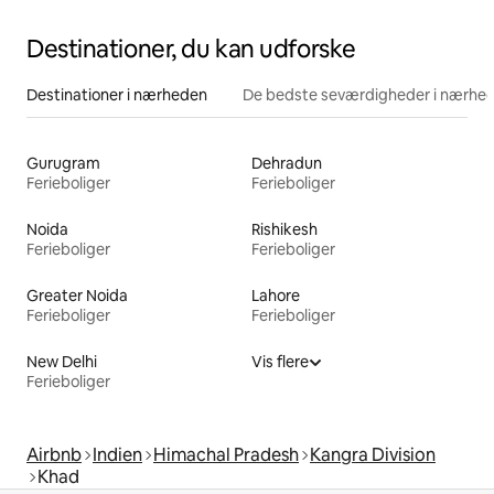
Destinationer, du kan udforske
Destinationer i nærheden
De bedste seværdigheder i nærhe
Gurugram
Dehradun
Ferieboliger
Ferieboliger
Noida
Rishikesh
Ferieboliger
Ferieboliger
Greater Noida
Lahore
Ferieboliger
Ferieboliger
New Delhi
Vis flere
Ferieboliger
Airbnb
Indien
Himachal Pradesh
Kangra Division
Khad