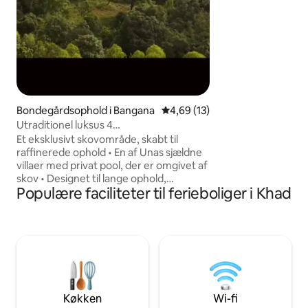
velsmagende målti
vores husholderske
renhed.
Bondegårdsophold i Bangana
4,69 ud af 5 i gennemsnitlig 
4,69 (13)
Utraditionel luksus 4
soveværelser|Hjemmebiograf-pool-
Et eksklusivt skovområde, skabt til
GameZon-BFBBQ
raffinerede ophold • En af Unas sjældne
villaer med privat pool, der er omgivet af
skov • Designet til lange ophold,
Populære faciliteter til ferieboliger i Khad
arbejdsferier og eksklusive familieferier
• Rolig beliggenhed med lav
befolkningstæthed og nem adgang til
spirituelle og naturskønne
seværdigheder • Foretrækkes af
familier, ældre rejsende og gæster, der
bliver længe • Omhyggeligt tilpasset til
miljøbevidst livsstil og støtte til
lokalsamfundet • En sjælden blanding af
Køkken
Wi-fi