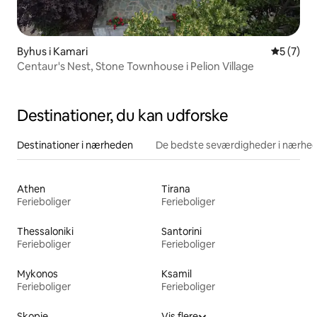
Byhus i Kamari
5 ud af 5
5 (7)
Centaur's Nest, Stone Townhouse i Pelion Village
Destinationer, du kan udforske
Destinationer i nærheden
De bedste seværdigheder i nærhe
Athen
Tirana
Ferieboliger
Ferieboliger
Thessaloniki
Santorini
Ferieboliger
Ferieboliger
Mykonos
Ksamil
Ferieboliger
Ferieboliger
Skopje
Vis flere