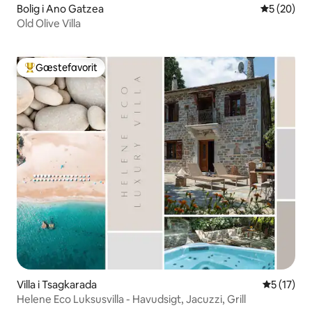
Bolig i Ano Gatzea
5 ud af 5 
5 (20)
Old Olive Villa
Gæstefavorit
Bedste gæstefavorit
Villa i Tsagkarada
5 ud af 5 
5 (17)
Helene Eco Luksusvilla - Havudsigt, Jacuzzi, Grill