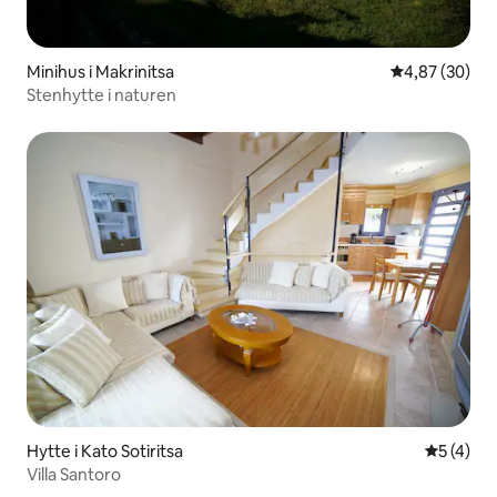
Minihus i Makrinitsa
4,87 ud af 5 
4,87 (30)
Stenhytte i naturen
Hytte i Kato Sotiritsa
5 ud af 5
5 (4)
Villa Santoro