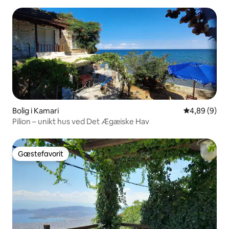
Bolig i Kamari
4,89 ud af 5
4,89 (9)
Pilion – unikt hus ved Det Ægæiske Hav
Gæstefavorit
Gæstefavorit