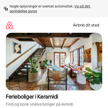
Gå
Nogle oplysninger er oversat automatisk. 
Vis på det 
videre
oprindelige sprog
til
indhold
Airbnb dit sted
Ferieboliger i Keramidi
Find og book unikke boliger på Airbnb