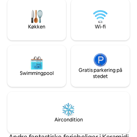
Volos (kendt for havmad meze &
professionelt og 
tsipouro), 25 minutter fra Chania
møbleret og udstyret. Kun tre m
skisportssted. *Bemærk: Huset kan kun
gang fra den fanta
nås til fods, bilen stopper 120 m væk!
strand.
Køkken
Wi-fi
Gratis parkering på
Swimmingpool
stedet
Aircondition