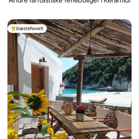
Andre fantastiske ferieboliger i Keramidi
Gæstefavorit
Bedste gæstefavorit