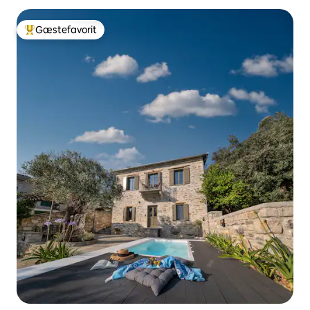
Gæstefavorit
Bedste gæstefavorit