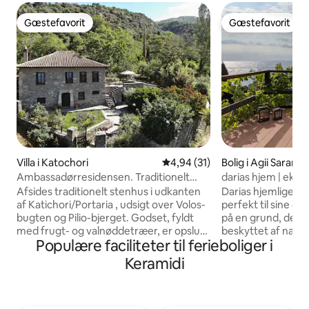
Gæstefavorit
Gæstefavorit
Gæstefavorit
Gæstefavorit
Villa i Katochori
4,94 ud af 5 i gennemsnitlig 
4,94 (31)
Bolig i Agii Sarant
Ambassadørresidensen. Traditionelt
darias hjem | ekskl
stenhus
Afsides traditionelt stenhus i udkanten
Darias hjemlige ek
af Katichori/Portaria , udsigt over Volos-
perfekt til sine o
bugten og Pilio-bjerget. Godset, fyldt
på en grund, der f
med frugt- og valnøddetræer, er opslugt
beskyttet af naturen. Det 85 m2
Populære faciliteter til ferieboliger i
af naturen (ideel til afslapning). Centralt
hus har en stor v
beliggende for udforskning af Pilion-
havudsigt og en h
Keramidi
bjerg- og kystområder. 5 minutters
baghave. Store vi
kørsel fra Portaria (eller vandret op ad
følelsen af at "rør
brostensbelagte stier), 20 minutter fra
de fleste områder af hu