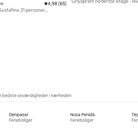
Griyapram nederste etage - Ri
en
4,98 ud af 5 i gennemsnitlig bedømmelse, 6
4,98 (65)
boligområde
Gustafine 21 personer
la
msnitlig bedømmelse, 7 omtaler
e bedste seværdigheder i nærheden
Denpasar
Nusa Penida
Teg
Ferieboliger
Ferieboliger
Fer