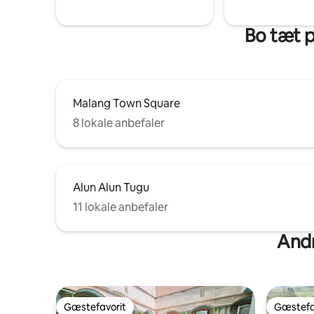
Bo tæt 
Malang Town Square
8 lokale anbefaler
Alun Alun Tugu
11 lokale anbefaler
Andr
Gæstefavorit
Gæstefa
Gæstefavorit
Gæstefa