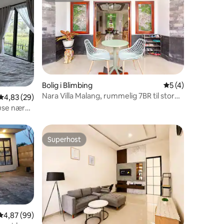
7 omtaler
Bolig i Blimbing
5 ud af 5 i genne
5 (4)
Nara Villa Malang, rummelig 7BR til store
4,83 ud af 5 i gennemsnitlig bedømmelse, 29 omtaler
4,83 (29)
familier
ouse nær
Superhost
Superhost
4,87 ud af 5 i gennemsnitlig bedømmelse, 99 omtaler
4,87 (99)