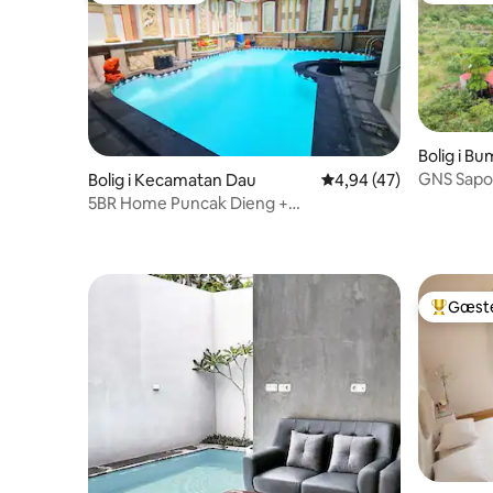
Bolig i Bum
GNS Sapo V
Bolig i Kecamatan Dau
4,94 ud af 5 i gennem
4,94 (47)
Bumiaji-n
5BR Home Puncak Dieng +
Chaufførværelse + MnPickleBall
Gæste
Bedste 