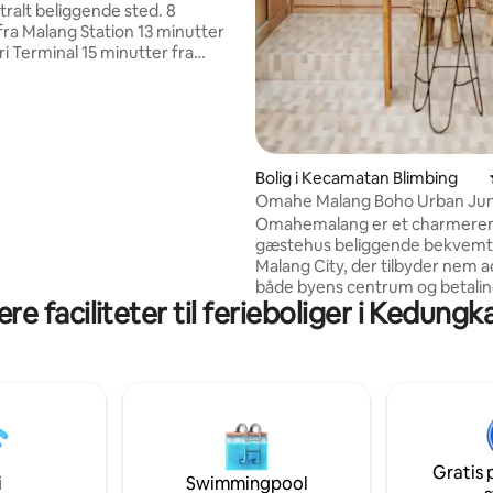
ralt beliggende sted. 8
fra Malang Station 13 minutter
ri Terminal 15 minutter fra
s Brawijaya 1,5 time fra Juanda
ufthavn Vores bolig: 2
ser med kingsize-seng og
ion, 1 komplet badeværelse med
er, stue med smart-tv og
ores tagterrasse er
Bolig i Kecamatan Blimbing
 sted at tilbringe din dyrebare
Omahe Malang Boho Urban Jun
milie og venner. Fortæl os,
Private House
Omahemalang er et charmeren
r brug for til din bedste
gæstehus beliggende bekvemt
.
Malang City, der tilbyder nem a
både byens centrum og betalin
re faciliteter til ferieboliger i Kedung
Den rolige beliggenhed væk fra
travlheden gør det til et ideelt
tilflugtssted for både personlig
afslapning og familieudflugter.
om du søger et roligt tilflugtsst
personlig foryngelse eller en
familievenlig smuttur, lover
Omahemalangs bekvemme
Gratis 
beliggenhed, fredfyldte atmos
i
Swimmingpool