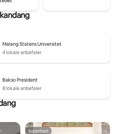
tedet
emmelig
gkandang
Malang Statens Universitet
4 lokale anbefaler
Bakso President
8 lokale anbefaler
ndang
Superhost
Superhost