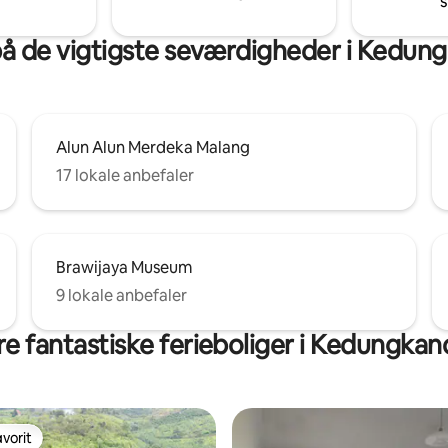
s
komfortable boliger en uforgl
oplevelse
på de vigtigste seværdigheder i Kedun
Alun Alun Merdeka Malang
17 lokale anbefaler
Brawijaya Museum
9 lokale anbefaler
e fantastiske ferieboliger i Kedungka
vorit
vorit