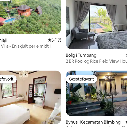
iaji
5 ud af 5 i gennemsnitlig bedømmelse, 1
5 (17)
illa - En skjult perle midt i
snitlig bedømmelse, 47 omtaler
aturen
Bolig i Tumpang
2 BR Pool og Rice Field View H
Bromo
favorit
Gæstefavorit
gæstefavorit
Gæstefavorit
Byhus i Kecamatan Blimbing