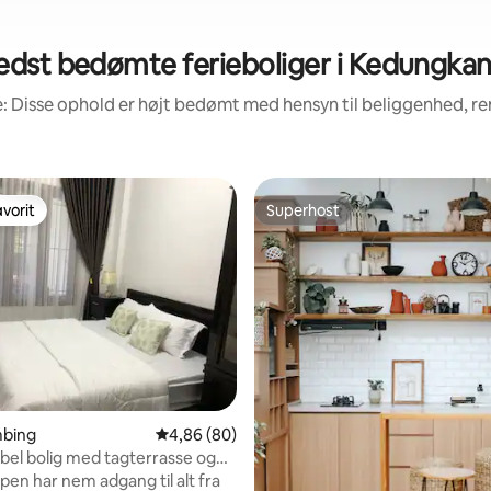
edst bedømte ferieboliger i Kedungka
: Disse ophold er højt bedømt med hensyn til beliggenhed, 
vorit
Superhost
vorit
Superhost
snitlig bedømmelse, 55 omtaler
imbing
4,86 ud af 5 i gennemsnitlig bedømmelse, 8
4,86 (80)
el bolig med tagterrasse og
pen har nem adgang til alt fra