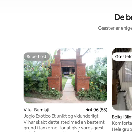
De b
Gæster er enige
Superhost
Gæstefa
Superhost
Gæstefa
Villa i Bumiaji
4,96 ud af 5 i gennem
4,96 (55)
Joglo Exotico Et unikt og vidunderligt
Bolig i Bl
sted
Vi har skabt dette sted med en bestemt
Komfortab
grund i tankerne, for at give vores gæst
grill
Hele grup