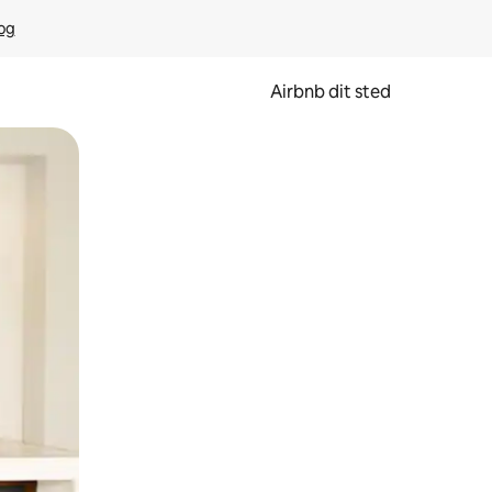
rog
Airbnb dit sted