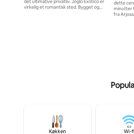
det ultimative privatliv. Joglo Exotico er
dette cent
virkelig et romantisk sted. Bygget og
minutter 
vedligeholdt med omhu til dem, der ikke
fra Arjosa
vil have mindre end det bedste. Vi
Universita
tilbyder 2 senge, som er en kingsize seng
International L
og en sovesofa, der passer til maks. 3
soveværel
personer. Vores gæster kunne bedst lide;
aircondit
Det totale privatliv (ingen kiggende og
vandvarm
støjende naboer) Den uovertrufne
karaoke med mere V
udsigt, landskab og have Den
det bedste
komfortable og luksuriøse bolig Stedets
tid med fa
charme og skønhed
hvad du ha
oplevelse
Populæ
Køkken
Wi-f