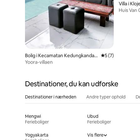
Villa i Kloj
Huis Van 
vintagevil
Bolig i Kecamatan Kedungkandan
5 ud af 5 i genne
5 (7)
g
Yoora-villaen
Destinationer, du kan udforske
Destinationer i nærheden
Andre typer ophold
D
Mengwi
Ubud
Ferieboliger
Ferieboliger
Yogyakarta
Vis flere