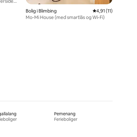
verside
5 omtaler
Bolig i Blimbing
4,91 ud af 5 i genne
4,91 (11)
Mo-Mi House (med smartlås og Wi-Fi)
allalang
Pemenang
ieboliger
Ferieboliger