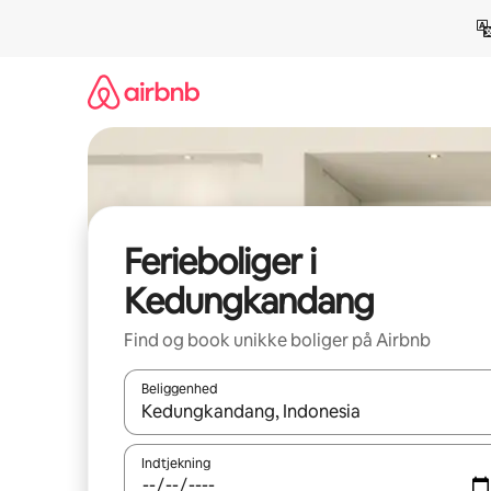
Gå
videre
til
indhold
Ferieboliger i
Kedungkandang
Find og book unikke boliger på Airbnb
Beliggenhed
Når resultaterne er tilgængelige, skal du navigere
Indtjekning