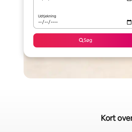
Udtjekning
Søg
Kort ove