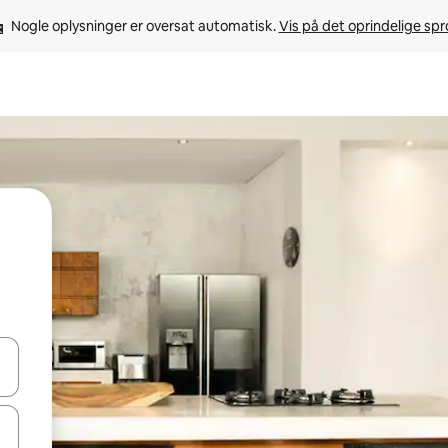
Nogle oplysninger er oversat automatisk. 
Vis på det oprindelige sp
 med piletasterne op og ned eller se mere ved at trykke eller stryge.