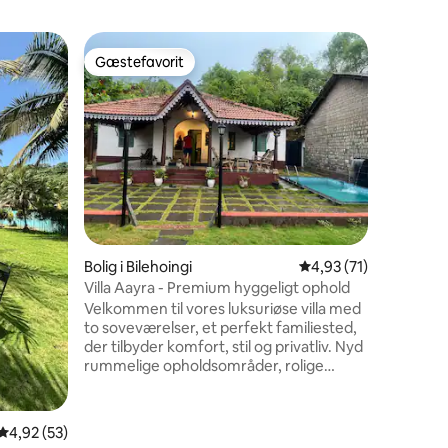
Villa i Be
Gæstefavorit
Gæst
Gæstefavorit
Bedste 
Luksusvil
pool og h
Villa Gec
Heritage 
ligger i e
blomstren
indgang o
opholdsr
baseret p
modernit
0 omtaler
stærke kun
Bolig i Bilehoingi
4,93 ud af 5 i gennem
4,93 (71)
åbner ud 
slappe af
Villa Aayra - Premium hyggeligt ophold
mens man
Velkommen til vores luksuriøse villa med
haven om
to soveværelser, et perfekt familiested,
kokospal
der tilbyder komfort, stil og privatliv. Nyd
rummelige opholdsområder, rolige
soveværelser med blødt sengetøj og et
fuldt udstyret køkken. Træd udenfor til
din private pool og udendørs
4,92 ud af 5 i gennemsnitlig bedømmelse, 53 omtaler
4,92 (53)
siddepladser, der er ideelle til afslapning