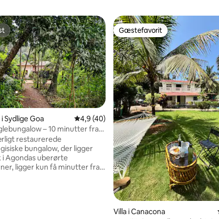
st
Gæstefavorit
st
Gæstefavorit
i Sydlige Goa
4,9 ud af 5 i gennemsnitlig bedømmelse, 4
4,9 (40)
snitlig bedømmelse, 41 omtaler
nglebungalow – 10 minutter fra
tranden
ligt restaurerede
gisiske bungalow, der ligger
 i Agondas uberørte
ner, ligger kun få minutter fra
i et vævet tæppe af regnskov,
r og vild grønt. Dagene
sig i langsom observation –
eri, at dvæle på verandaen,
Villa i Canacona
en afslører sine endeløse