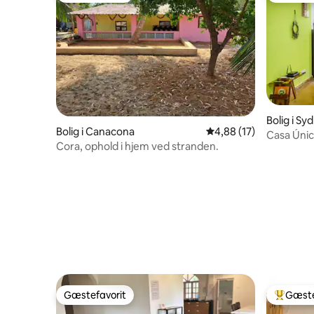
Bolig i Sy
Bolig i Canacona
4,88 ud af 5 i gennem
4,88 (17)
Casa Únic
Cora, ophold i hjem ved stranden.
Gæstefavorit
Gæste
Gæstefavorit
Bedste 