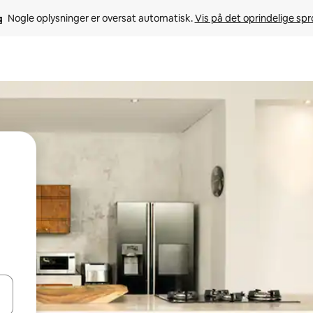
Nogle oplysninger er oversat automatisk. 
Vis på det oprindelige sp
 med piletasterne op og ned eller se mere ved at trykke eller stryge.