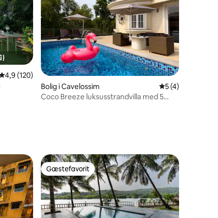
4,9 ud af 5 i gennemsnitlig bedømmelse, 120 omtaler
4,9 (120)
t
Bolig i Cavelossim
5 ud af 5 i genne
5 (4)
Coco Breeze luksusstrandvilla med 5
9 omtaler
soveværelser og privat pool
Gæstefavorit
Gæstefavorit