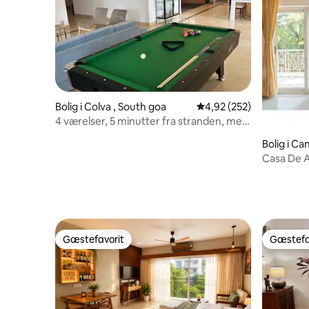
Bolig i Colva , South goa
4,92 ud af 5 i gennems
4,92 (252)
4 værelser, 5 minutter fra stranden, med
poolbord
Bolig i C
Casa De A
Gæstefavorit
Gæstefa
Gæstefavorit
Gæstefa