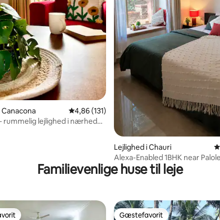
nitlig bedømmelse, 169 omtaler
 i Canacona
4,86 ud af 5 i gennemsnitlig bedømmelse, 13
4,86 (131)
 – rummelig lejlighed i nærheden
m Beach
Lejlighed i Chauri
4
Alexa-Enabled 1BHK near Palol
Familievenlige huse til leje
WFH ready
vorit
Gæstefavorit
vorit
Gæstefavorit