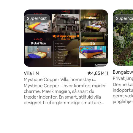
Superhost
Superho
Superhost
Superho
Bungalow 
Villa i IN
4,85 ud af 5 i gennem
4,85 (41)
Privat ju
Mystique Copper Villa: homestay i
Agonda-s
Denne kær
Karwar
Mystique Copper – hvor komfort møder
indoportu
charme. Mærk magien, så snart du
gemt væk
træder indenfor. En smart, stilfuld villa
junglehjør
designet til uforglemmelige smutture
stranden 
med familie og venner. Denne
frugttræe
rummelige bolig ligger i et lukket område
udspiller 
kun 1 km fra stranden og blander
fuglekigg
moderne bekvemmelighed med
mens skov
hyggelig varme. Der tilbydes autentisk