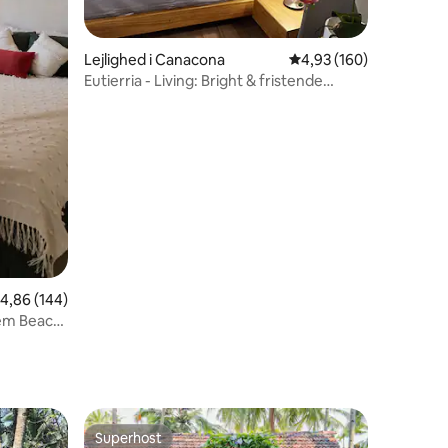
Lejlighed i Canacona
4,93 ud af 5 i gennems
4,93 (160)
Eutierria - Living: Bright & fristende
lejlighed
1 omtaler
,86 ud af 5 i gennemsnitlig bedømmelse, 144 omtaler
4,86 (144)
em Beach,
Superhost
Superhost