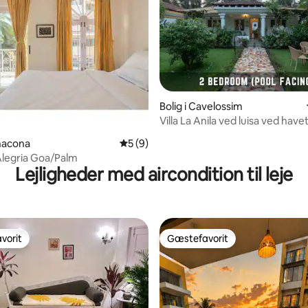
nitlig bedømmelse, 252 omtaler
Bolig i Cavelossim
Villa La Anila ved luisa ved have
anacona
5 ud af 5 i gennemsnitlig bedømmelse, 
5 (9)
legria Goa/Palm
Lejligheder med aircondition til leje
vorit
Gæstefavorit
vorit
Gæstefavorit