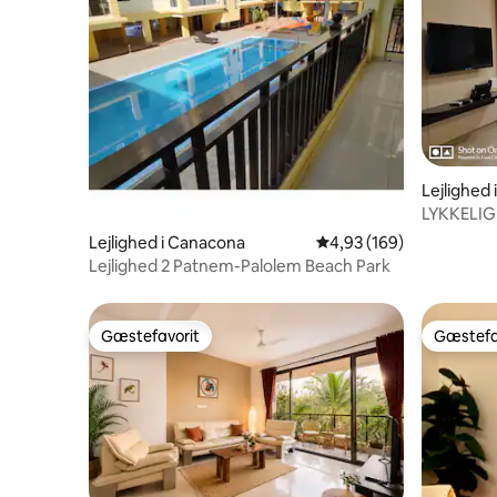
Lejlighed
LYKKELIG
PALOLEM
Lejlighed i Canacona
4,93 ud af 5 i gennems
4,93 (169)
Lejlighed 2 Patnem-Palolem Beach Park
Gæstefavorit
Gæstefa
Gæstefavorit
Gæstefa