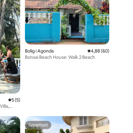
9 omtaler
Bolig i Agonda
4,88 ud af 5 i gennem
4,88 (60)
Bonsai Beach House: Walk 2 Beach
5 ud af 5 i gennemsnitlig bedømmelse, 5 omtaler
5 (5)
illa,
Superhost
Superhost