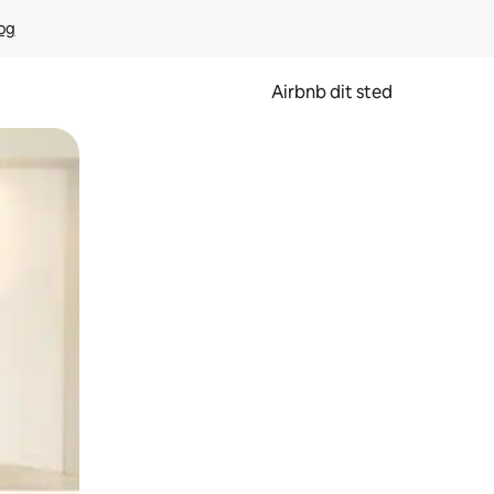
rog
Airbnb dit sted