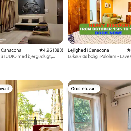
 i Canacona
4,96 ud af 5 i gennemsnitlig bedømmelse, 38
4,96 (383)
Lejlighed i Canacona
4
 STUDIO med bjergudsigt,
Luksuriøs bolig i Palolem - Laves
, SYDGOA.
for længerevarende ophold
nitlig bedømmelse, 169 omtaler
vorit
Gæstefavorit
vorit
Gæstefavorit