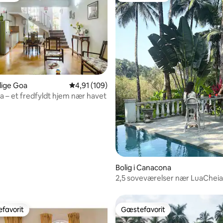
dlige Goa
4,91 ud af 5 i gennemsnitlig bedømmelse, 10
4,91 (109)
snitlig bedømmelse, 17 omtaler
a – et fredfyldt hjem nær havet
Bolig i Canacona
2,5 soveværelser nær LuaCheiaV
privat pool Canacona
favorit
Gæstefavorit
gæstefavorit
Gæstefavorit