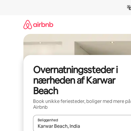
Gå
videre
til
indhold
Overnatningssteder i
nærheden af Karwar
Beach
Book unikke feriesteder, boliger med mere på
Airbnb
Beliggenhed
Når resultaterne er tilgængelige, skal du navigere