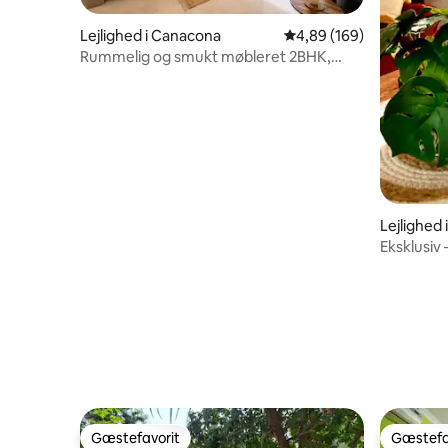
Lejlighed i Canacona
4,89 ud af 5 i gennems
4,89 (169)
Rummelig og smukt møbleret 2BHK,
Palolem.
Lejlighed
Eksklusiv
af Patne
Gæstefavorit
Gæstefa
Gæstefavorit
Gæstefa