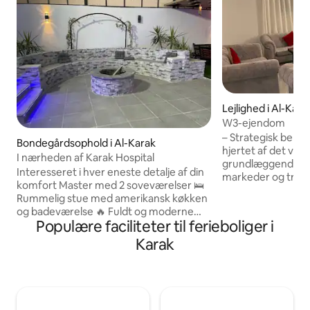
Lejlighed i Al-Kara
W3-ejendom
– Strategisk belig
Bondegårdsophold i Al-Karak
hjertet af det vit
I nærheden af Karak Hospital
grundlæggende tj
Interesseret i hver eneste detalje af din
markeder og transp
komfort Master med 2 soveværelser 🛌
hverdagen lettere 
Rummelig stue med amerikansk køkken
Moderne design: 
og badeværelse 🔥 Fuldt og moderne
enkelhed med åbne
Populære faciliteter til ferieboliger i
fuldt udstyret💫 køkken 🍽 Grill er 🍴et
der giver en følel
tilpasset sted til zerp 🍖 🏓Bluetooth-
Karak
varme. – Byggekvalitet: Brug af
højttaler tennisbord 🔊 Udendørs
materialer af høj 
spisebord 🍽 Bilgarage 🚘med høj
systemer til varme
sikkerhed og total privatliv😎
sikrer komfort og 
Højdevægge med 🤙🏻 swimmingpool 5-
bæredygtighed. – Integrerede
11 og dybde fra meter til 1,55 💦
faciliteter: Der e