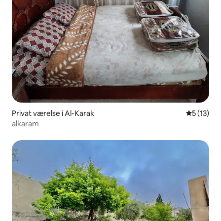
Privat værelse i Al-Karak
5 ud af 5 
5 (13)
alkaram