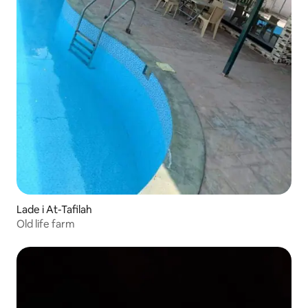
Lade i At-Tafilah
Old life farm