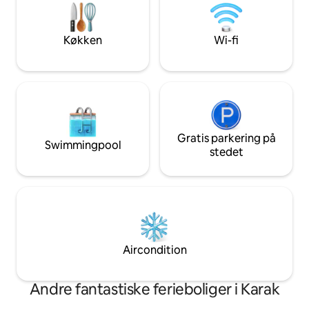
Damvandet desinficeres med jævne
parkeringspladser
mellemrum ✨ 🛝Adaptivt legetøj til børn
et topmoderne si
i huset ❄️ Smukt vandfald med lille pool
giver befolkninge
Køkken
Wi-fi
ved foden Paraplyer til rolige sessioner ☂️
Stille bålplads 💥 Poolen er opvarmet🔥☀️
på solgriller og badeværelser👍🏻
Gratis parkering på
Swimmingpool
stedet
Aircondition
Andre fantastiske ferieboliger i Karak