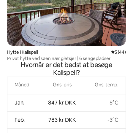
Hytte i Kalispell
5 ud af 5 
5 (44)
Privat hytte ved søen nær gletsjer | 6 sengepladser
Hvornår er det bedst at besøge
Kalispell?
Måned
Gns. pris
Gns. temp.
Jan.
847 kr DKK
-5°C
Feb.
783 kr DKK
-3°C