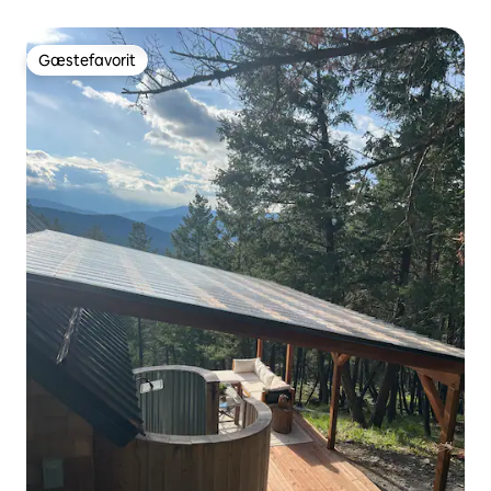
Gæstefavorit
Gæstefavorit