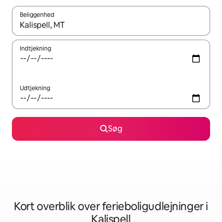
Beliggenhed
Når resultaterne er tilgængelige, skal du navigere med piletaste
Indtjekning
Udtjekning
Søg
Kort overblik over ferieboligudlejninger i
Kalispell