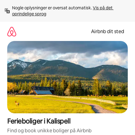
Gå
Nogle oplysninger er oversat automatisk. 
Vis på det 
videre
oprindelige sprog
til
indhold
Airbnb dit sted
Ferieboliger i Kalispell
Find og book unikke boliger på Airbnb