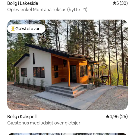
Bolig i Lakeside
5 ud af 5 
5 (30)
Oplev enkel Montana-luksus (hytte #1)
Gæstefavorit
Bedste gæstefavorit
Bolig i Kalispell
4,96 ud af 5 
4,96 (26)
Gæstehus med udsigt over gletsjer