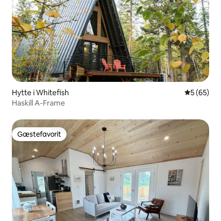
Hytte i Whitefish
5 ud af 5 
5 (65)
Haskill A-Frame
Gæstefavorit
Gæstefavorit