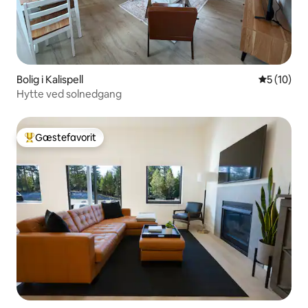
Bolig i Kalispell
5 ud af 5 
5 (10)
Hytte ved solnedgang
Gæstefavorit
Bedste gæstefavorit