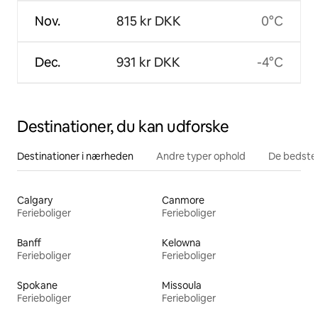
Nov.
815 kr DKK
0°C
Dec.
931 kr DKK
-4°C
Destinationer, du kan udforske
Destinationer i nærheden
Andre typer ophold
De bedste
Calgary
Canmore
Ferieboliger
Ferieboliger
Banff
Kelowna
Ferieboliger
Ferieboliger
Spokane
Missoula
Ferieboliger
Ferieboliger