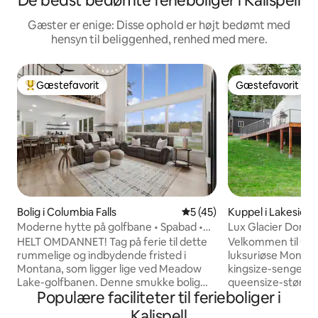
De bedst bedømte ferieboliger i Kalispell
Gæster er enige: Disse ophold er højt bedømt med
hensyn til beliggenhed, renhed med mere.
Gæstefavorit
Gæstefavorit
Bedste gæstefavorit
Gæstefavorit
Bolig i Columbia Falls
5 ud af 5 i gennemsnitlig 
5 (45)
Kuppel i Lakeside
Moderne hytte på golfbane • Spabad •
Lux Glacier Dome
Familieferie
FlatheadLake
HELT OMDANNET! Tag på ferie til dette
Velkommen til Gla
rummelige og indbydende fristed i
luksuriøse Montan
Montana, som ligger lige ved Meadow
kingsize-senge, u
Lake-golfbanen. Denne smukke bolig
queensize-størrel
Populære faciliteter til ferieboliger i
har 2 rummelige soveværelser, 2,5
spabad, bål, cornho
badeværelser og et hyggeligt loft med 2
badeværelse, tek
Kalispell