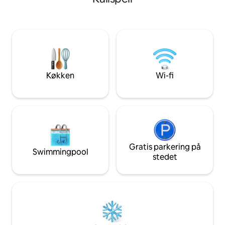
queensize-senge samt et øverste loft
vaskemaskine/tør
med 2 enkeltsenge til børn – perfekt til
wi-fi. Kun en kort 
familier eller grupper. Vores bolig har en
Tamarack Brewing,
garage til to biler, som du kan bruge,
mere. Hold det hy
med bagagerumsvarmer. Denne bolig
mini-split klimaa
tilbyder den perfekte blanding af
drikker kaffe på t
komfort og beliggenhed til din Montana-
gå forbi eller slap
ferie. Har du brug for at arbejde
en vandretur i Glac
Køkken
Wi-fi
hjemmefra? Vi har
dit ophold være f
højhastighedsinternet og et
uforglemmelige øj
arbejdsområde.
Gratis parkering på
Swimmingpool
stedet