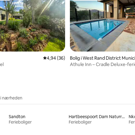
msnitlig bedømmelse, 3 omtaler
4,94 ud af 5 i gennemsnitlig bedømmelse, 3
4,94 (36)
Bolig i West Rand District Munic
lity
el
Athule Inn – Cradle Deluxe-feri
 i nærheden
Sandton
Hartbeespoort Dam Naturreservat
Nk
Ferieboliger
Ferieboliger
Fer