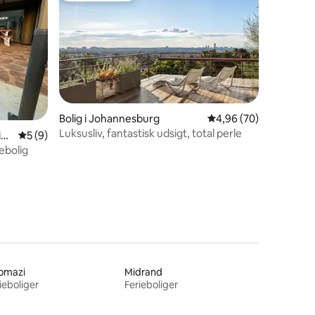
Bolig i Johannesburg
4,96 ud af 5 i gennem
4,96 (70)
Luksusliv, fantastisk udsigt, total perle
6 omtaler
ipa
5 ud af 5 i gennemsnitlig bedømmelse, 9 omtaler
5 (9)
ebolig
omazi
Midrand
ieboliger
Ferieboliger