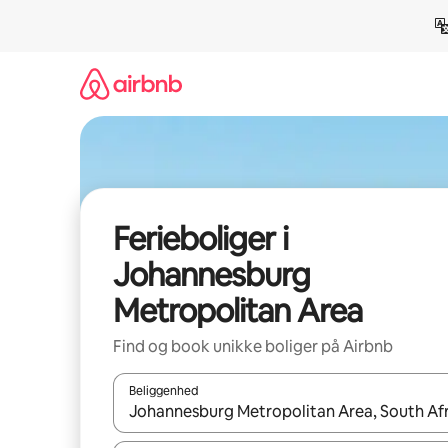
Gå
videre
til
indhold
Ferieboliger i
Johannesburg
Metropolitan Area
Find og book unikke boliger på Airbnb
Beliggenhed
Når resultaterne er tilgængelige, skal du navigere