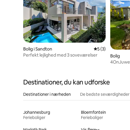
Bolig i Sandton
5 ud af 5 i genne
5 (3)
Perfekt lejlighed med 3 soveværelser
Bolig
4OnJuwe
Destinationer, du kan udforske
Destinationer i nærheden
De bedste seværdigheder
Johannesburg
Bloemfontein
Ferieboliger
Ferieboliger
Marloth Park
Vis flere