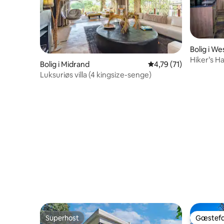
Bolig i We
cipality
Hiker’s Ha
Bolig i Midrand
4,79 ud af 5 i gennem
4,79 (71)
Luksuriøs villa (4 kingsize-senge)
Superhost
Gæstefa
Superhost
Gæstefa