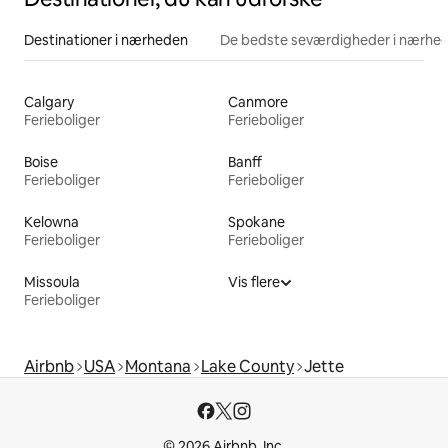
Destinationer i nærheden
De bedste seværdigheder i nærhe
Calgary
Canmore
Ferieboliger
Ferieboliger
Boise
Banff
Ferieboliger
Ferieboliger
Kelowna
Spokane
Ferieboliger
Ferieboliger
Missoula
Vis flere
Ferieboliger
Airbnb
USA
Montana
Lake County
Jette
© 2026 Airbnb, Inc.