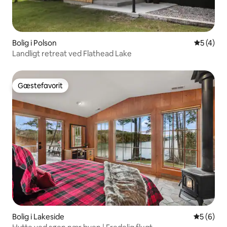
Bolig i Polson
5 ud af 5
5 (4)
Landligt retreat ved Flathead Lake
Gæstefavorit
Gæstefavorit
Bolig i Lakeside
5 ud af 5
5 (6)