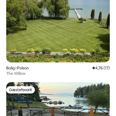
Bolig i Polson
4,76 ud af 5 
4,76 (17)
The Willow
Gæstefavorit
Gæstefavorit