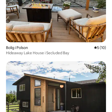
Bolig i Polson
5 ud af 5 
5 (10)
Hideaway Lake House i Secluded Bay