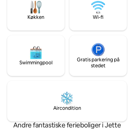
trækkes op. + dob
eller opdaget det bedste af Glacier
til parker, restaur
Country. Med en queensize-
landbrugsmarkede
dobbeltseng plus to ekstra
Køkken
Wi-fi
mere. 1 trappeopg
gulvmadrasser til fleksible
Udlejning af både
sovearrangementer tilbyder denne
gade væk!
afsondrede hytte et roligt ophold i
naturen med nem adgang til Montanas
udendørs skønhed. Hvis du ikke kan
booke i dag, opfordrer vi dig til at
gemme dette opslag som favorit, så du
Gratis parkering på
nemt kan vende tilbage til det, når du er
Swimmingpool
klar.
stedet
Aircondition
Andre fantastiske ferieboliger i Jette