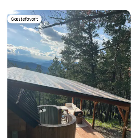
Gæstefavorit
Gæstefavorit