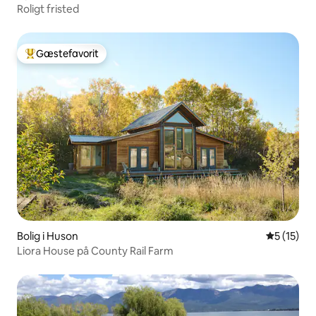
Roligt fristed
Gæstefavorit
Bedste gæstefavorit
Bolig i Huson
5 ud af 5 
5 (15)
Liora House på County Rail Farm