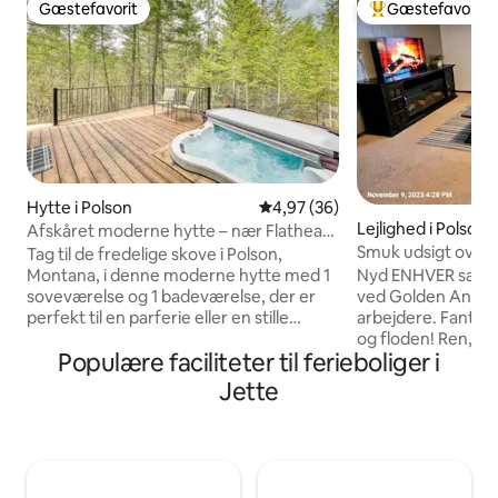
Gæstefavorit
Gæstefavorit
Gæstefavorit
Bedste gæstefavo
Hytte i Polson
4,97 ud af 5 i gennemsnitlig b
4,97 (36)
Lejlighed i Polson
Afskåret moderne hytte – nær Flathead
Smuk udsigt over 
Lake
Tag til de fredelige skove i Polson,
Golden Anchor #
Nyd ENHVER sæson
Montana, i denne moderne hytte med 1
ved Golden Anchor! Perfekt til rej
soveværelse og 1 badeværelse, der er
arbejdere. Fantast
perfekt til en parferie eller en stille
og floden! Ren, ko
solorejse. Nyd moderne
Populære faciliteter til ferieboliger i
beliggende. Hyggel
bekvemmeligheder, herunder apparater
fantastisk lille by ti
i rustfrit stål, et smart-tv, en elektrisk
Jette
sommer-/vinteraktiviteter. W
pejs og gennemtænkte detaljer. Gå
udstyret køkken 
udenfor til din private boblebad under
køkkenredskaber, 
de tårnhøje træer, eller slap af indenfor
opvaskemaskine. 
efter at have oplevet Flathead Lake,
dobbeltseng, pers
udforsket Wild Horse Island State Park