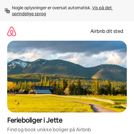
Gå
Nogle oplysninger er oversat automatisk. 
Vis på det 
videre
oprindelige sprog
til
indhold
Airbnb dit sted
Ferieboliger i Jette
Find og book unikke boliger på Airbnb