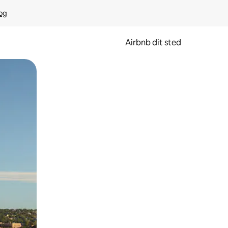
rog
Airbnb dit sted