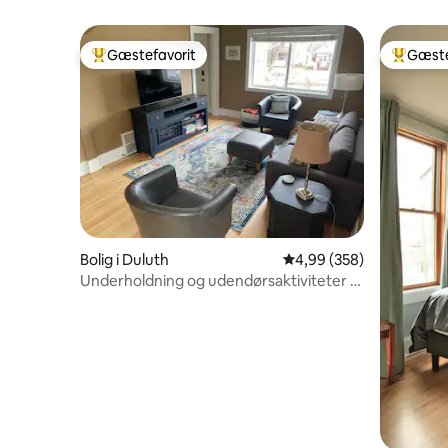
Minnesot
Gæstefavorit
Gæste
Bedste gæstefavorit
Bedste 
Bolig i Duluth
4,99 ud af 5 i gennemsn
4,99 (358)
Underholdning og udendørsaktiviteter -
Hub