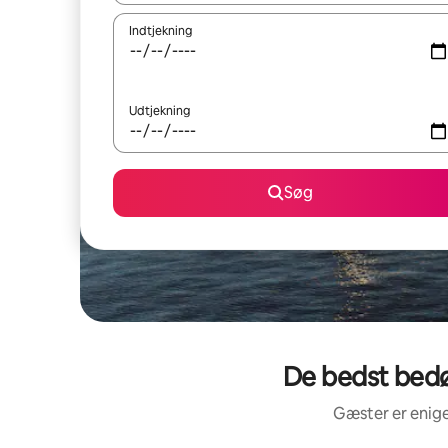
Indtjekning
Udtjekning
Søg
De bedst bedø
Gæster er enige