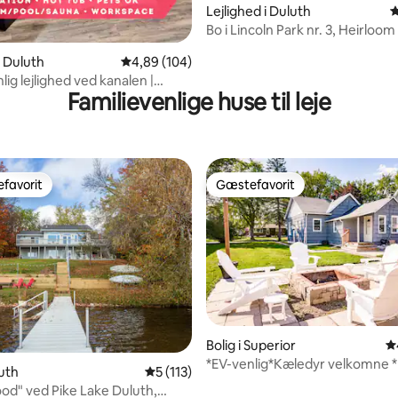
Lejlighed i Duluth
4
Bo i Lincoln Park nr. 3, Heirloo
i Duluth
4,89 ud af 5 i gennemsnitlig bedømmelse, 10
4,89 (104)
ig lejlighed ved kanalen |
Familievenlige huse til leje
Pool
favorit
Gæstefavorit
gæstefavorit
Gæstefavorit
Bolig i Superior
4
nitlig bedømmelse, 148 omtaler
*EV-venlig*Kæledyr velkomne *
luth
5 ud af 5 i gennemsnitlig bedømmelse, 11
5 (113)
Park 5 minutter
od" ved Pike Lake Duluth,