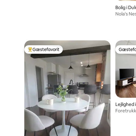
Bolig i Du
Nola's Ne
over søen
Gæstefavorit
Gæstefa
Bedste gæstefavorit
Gæstefa
Lejlighed 
Foretrukk
soveværel
Ave