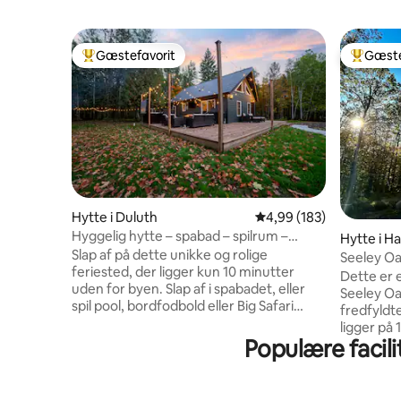
Gæstefavorit
Gæste
Bedste gæstefavorit
Bedste 
Hytte i Duluth
4,99 ud af 5 i gennems
4,99 (183)
Hyggelig hytte – spabad – spilrum –
Hytte i H
kæledyr tilladt
Slap af på dette unikke og rolige
Seeley Oa
feriested, der ligger kun 10 minutter
på 16 hek
Dette er 
uden for byen. Slap af i spabadet, eller
Seeley Oa
spil pool, bordfodbold eller Big Safari
fredfyldt
Hunter i spillerummet. Vi har alt, hvad du
ligger på 
har brug for, og mere til på dette smukke
Populære facili
(ingen na
hytteferiested! Du bedes også give os
alt, hvad
besked, hvis du skal bo her i forbindelse
byde på. 
med en særlig lejlighed, og hvis vi kan
det bereg