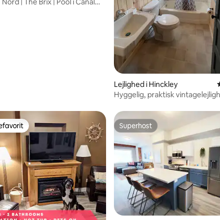
u Nord | The Brix | Pool i Canal
Lejlighed i Hinckley
Hyggelig, praktisk vintagelejli
soveværelser
favorit
Superhost
gæstefavorit
Superhost
nitlig bedømmelse, 236 omtaler