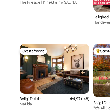
The Fireside | 11 hektar m/ SAUNA
Lejlighed 
Hundevenl
Spabad | 
Gæstefavorit
Gæste
Gæstefavorit
Bedste 
Bolig i Duluth
4,97 ud af 5 i gennems
4,97 (148)
Bolig i Du
Matilda
"It's All Go