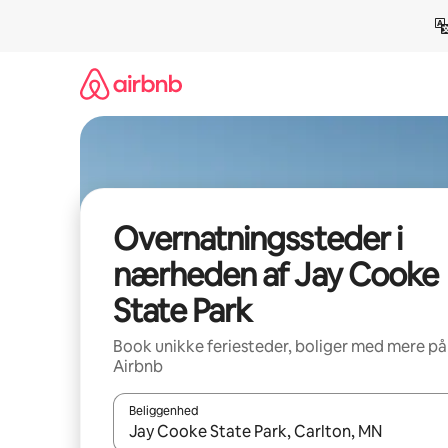
Gå
videre
til
indhold
Overnatningssteder i
nærheden af Jay Cooke
State Park
Book unikke feriesteder, boliger med mere på
Airbnb
Beliggenhed
Når resultaterne er tilgængelige, skal du navigere