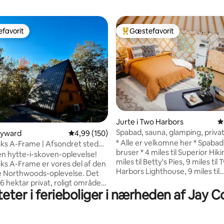
favorit
Gæstefavorit
gæstefavorit
Bedste gæstefavorit
nitlig bedømmelse, 183 omtaler
Jurte i Two Harbors
4
Spabad, sauna, glamping, privat,
ayward
4,99 ud af 5 i gennemsnitlig bedømmelse, 15
4,99 (150)
kajakker
* Alle er velkomne her * Spabad
ks A-Frame | Afsondret sted
bruser * 4 miles til Superior Hikin
tar
en hytte-i-skoven-oplevelse!
miles til Betty's Pies, 9 miles til
ks A-Frame er vores del af den
Harbors Lighthouse, 9 miles til
e Northwoods-oplevelse. Det
Gooseberry Falls, 16 miles til Sp
16 hektar privat, roligt område
Lighthouse *Brænde til rådighed
teter i ferieboliger i nærheden af Jay 
boer!) med fantastisk adgang til
sammenklappelige kajakker (pas
 Hayward-Cable-området har at
ethvert køretøj) * Wi-fi på 70 
Med sine 65 kvadratmeter er
*Kæledyrsvenlig * 16,5 hektar 
net til to voksne med mulighed