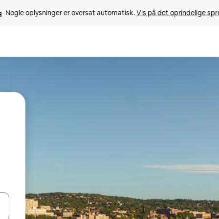
Nogle oplysninger er oversat automatisk. 
Vis på det oprindelige sp
 med piletasterne op og ned eller se mere ved at trykke eller stryge.