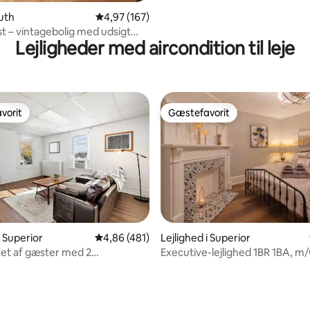
luth
4,97 ud af 5 i gennemsnitlig bedømmelse, 16
4,97 (167)
st – vintagebolig med udsigt
Lejligheder med aircondition til leje
 på nordkysten
vorit
Gæstefavorit
vorit
Gæstefavorit
i Superior
4,86 ud af 5 i gennemsnitlig bedømmelse, 48
4,86 (481)
Lejlighed i Superior
et af gæster med 2
Executive-lejlighed 1BR 1BA, m
ser | Tæt på Duluth og Tower