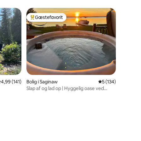
Gæstefavorit
Bedste gæstefavorit
,99 ud af 5 i gennemsnitlig bedømmelse, 141 omtaler
4,99 (141)
Bolig i Saginaw
5 ud af 5 i gennems
5 (134)
Slap af og lad op | Hyggelig oase ved
vandet nær Duluth