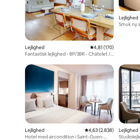
Lejlighed
Smuk ny s
Lejlighed
4,81 ud af 5 i gennems
4,81 (170)
Fantastisk lejlighed - 8P/3BR - Châtelet /
Rivoli
Lejlighed
4,63 ud af 5 i gennemsni
4,63 (2.838)
Lejlighed
Hotel med aircondition i Saint-Ouen-
Studiolej