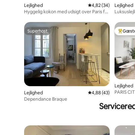
Lejlighed
4,82 ud af 5 i gennem
4,82 (34)
Lejlighed
Hyggelig kokon med udsigt over Paris fra
Luksuslej
tagterrassen
Superhost
Gæste
Superhost
Bedste 
Lejlighed
PARIS CIT
Lejlighed
4,88 ud af 5 i gennem
4,88 (43)
Dependance Braque
Servicere