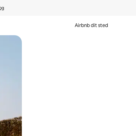
rog
Airbnb dit sted