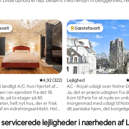
: Disse ophold er højt bedømt med hensyn til beliggenhed, 
vorit
Gæstefavorit
vorit
Bedste gæstefavorit
4,92 ud af 5 i gennemsnitlig bedømmelse, 32
4,92 (322)
Lejlighed
4
 landligt A/C-hus i hjertet af
AC - Royal-udsigt over Notre
nitlig bedømmelse, 269 omtaler
gen i en ejendom fra det 18.
Ja, det er præcis udsigten fra d
e, på to etager på 85
Kom til Paris for at nyde en unik
er, helt nyt hus, der er frisk
morgenmad med udsigt til Not
 en indretningsarkitekt. Hele
dit parisiske hjem, det kongeli
n blev skabt med henblik på
DE LYS. Se ud over Seinen og h
uafhængighed og diskretion.
solen forsvinder bag Notre Da
 i servicerede lejligheder i nærheden 
 egen indgang og har et
himlen bliver 50 nuancer af rød.