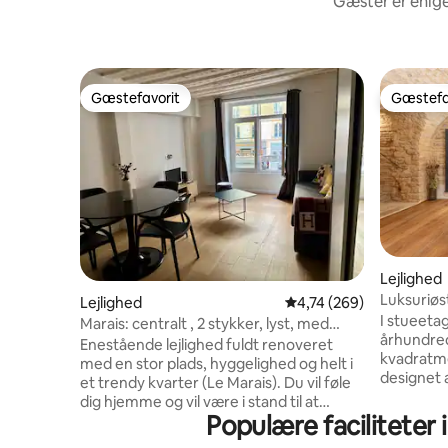
Gæster er enige
Gæstefavorit
Gæstefa
Gæstefavorit
Gæstefa
Lejlighed
Luksuriøst
Lejlighed
4,74 ud af 5 i gennems
4,74 (269)
Marais
I stueeta
Marais: centralt , 2 stykker, lyst, med
århundred
aircondition
Enestående lejlighed fuldt renoveret
kvadratmet
med en stor plads, hyggelighed og helt i
designet af
et trendy kvarter (Le Marais). Du vil føle
oplevelse
dig hjemme og vil være i stand til at
maksimal 
Populære faciliteter
slappe af fra en travl dag af syne se. Fra
Huset har
lejligheden, kan du nemt gå til alle de