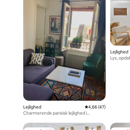
Lejlighed
Lys, opda
Notre D
Lejlighed
4,66 ud af 5 i gennem
4,66 (47)
Charmerende parisisk lejlighed i
nærheden af Pantheon