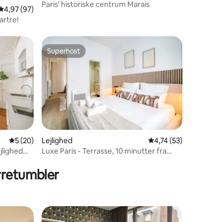
Paris' historiske centrum Marais
5 omtaler
4,97 ud af 5 i gennemsnitlig bedømmelse, 97 omtaler
4,97 (97)
artre!
Superhost
Superhost
5 ud af 5 i gennemsnitlig bedømmelse, 20 omtaler
5 (20)
Lejlighed
4,74 ud af 5 i gennem
4,74 (53)
3 omtaler
jlighed
Luxe Paris - Terrasse, 10 minutter fra
Champs Élysées
rretumbler