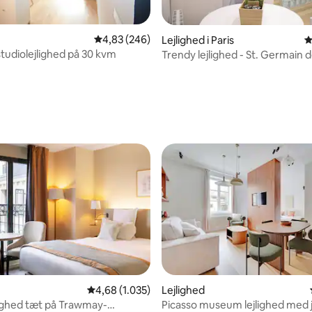
4,83 ud af 5 i gennemsnitlig bedømmelse, 24
4,83 (246)
Lejlighed i Paris
4
tudiolejlighed på 30 kvm
Trendy lejlighed - St. Germain 
ved siden af Seinen
nitlig bedømmelse, 170 omtaler
tlig bedømmelse, 2.838 omtaler
4,68 ud af 5 i gennemsnitlig bedømmelse, 1.03
4,68 (1.035)
Lejlighed
lighed tæt på Trawmay-
Picasso museum lejlighed med 