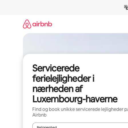
Gå
videre
til
indhold
Servicerede
ferielejligheder i
nærheden af
Luxembourg-haverne
Find og book unikke servicerede lejligheder p
Airbnb
Beliggenhed