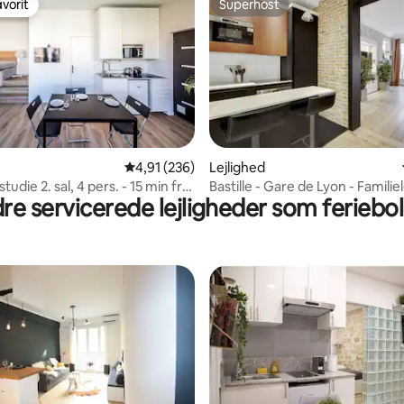
vorit
Superhost
vorit
Superhost
nitlig bedømmelse, 122 omtaler
4,91 ud af 5 i gennemsnitlig bedømmelse, 23
4,91 (236)
Lejlighed
udie 2. sal, 4 pers. - 15 min fra
Bastille - Gare de Lyon - Familie
re servicerede lejligheder som feriebol