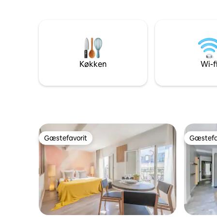
amerikans
vigtigste steder at besøge i Paris (Louvre,
soveværel
Musée Pompidou ..). I nærheden har du
Luxury Pa
også masser af restauranter (til
badeværelse, tv, hurtig
forskellige budgetmuligheder) og
Som et luk
butikker. I den store stue og spisestue
af Marais,
kan du også dele nogle måltider med
siger New
dine venner for at leve en god oplevelse
Køkken
Wi-f
Gæstefavorit
Gæstefa
Gæstefavorit
Gæstefa