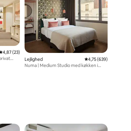
0 omtaler
4,87 ud af 5 i gennemsnitlig bedømmelse, 23 omtaler
4,87 (23)
rivat
Lejlighed
4,75 ud af 5 i gennems
4,75 (639)
Numa | Medium Studio med køkken i
Paris Issy