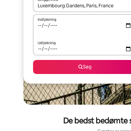
Når resultaterne er tilgængelige, skal du navigere
Indtjekning
Udtjekning
Søg
De bedst bedømte s