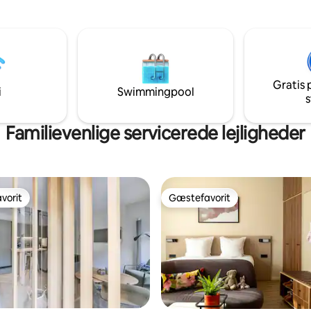
k køkken i stuen, et
ikke forlade stedet. For at komm
se med udsigt på gaden og en
bolig på 3. sal med 1 soveværels
rental Suite med privat
gå 12 trin til elevatoren, hvilket
 wi-fi og minibar.
sjældenhed i en 400 år gammel 
suriøst hus på landet i hjertet
hjertet af Lysets by. Charmere
 den "cooleste gade i Paris",
dens mellemnavn.
 Economist.
Gratis 
i
Swimmingpool
s
Familievenlige servicerede lejligheder
vorit
Gæstefavorit
vorit
Gæstefavorit