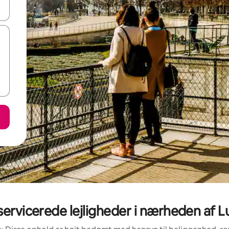
 med piletasterne op og ned eller se mere ved at trykke eller stryge.
ervicerede lejligheder i nærheden af