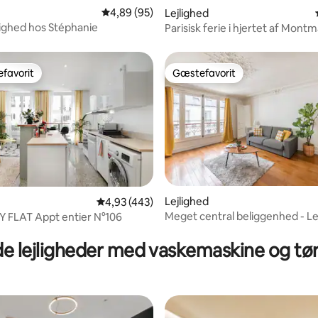
snitlig bedømmelse, 34 omtaler
4,89 ud af 5 i gennemsnitlig bedømmelse, 9
4,89 (95)
Lejlighed
lighed hos Stéphanie
Parisisk ferie i hjertet af Montm
favorit
Gæstefavorit
gæstefavorit
Gæstefavorit
Lejlighed
4,93 ud af 5 i gennemsnitlig bedømmelse, 44
4,93 (443)
Meget central beliggenhed - Le
Y FLAT Appt entier N°106
snitlig bedømmelse, 43 omtaler
med et soveværelse
de lejligheder med vaskemaskine og tø