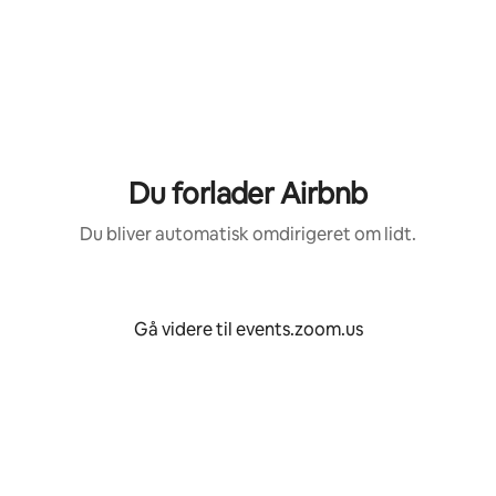
Gå
videre
til
indhold
Du forlader Airbnb
Du bliver automatisk omdirigeret om lidt.
Gå videre til events.zoom.us