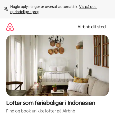
Gå
Nogle oplysninger er oversat automatisk. 
Vis på det 
videre
oprindelige sprog
til
indhold
Airbnb dit sted
Lofter som ferieboliger i Indonesien
Find og book unikke lofter på Airbnb