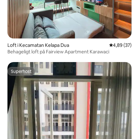
Loft i Kecamatan Kelapa Dua
4,89 ud af 5 
4,89 (37)
Behageligt loft på Fairview Apartment Karawaci
Superhost
Superhost