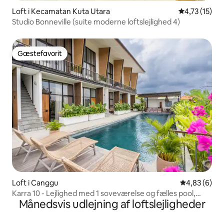
Loft i Kecamatan Kuta Utara
4,73 ud af 5
4,73 (15)
Studio Bonneville (suite moderne loftslejlighed 4)
Gæstefavorit
Gæstefavorit
Loft i Canggu
4,83 ud af 5
4,83 (6)
Karra 10 - Lejlighed med 1 soveværelse og fælles pool,
Månedsvis udlejning af loftslejligheder
Canggu