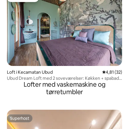
Gæstefavorit
Loft i Kecamatan Ubud
4,81 ud af 5 
4,81 (32)
Ubud Dream Loft med 2 soveværelser: Køkken + spabad
Lofter med vaskemaskine og
+ udsigt over rismarker
tørretumbler
Superhost
Superhost