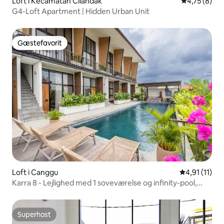
Loft i Kecamatan Cilandak
4,75 ud af 5
4,75 (8)
G4-Loft Apartment | Hidden Urban Unit
Gæstefavorit
Gæstefavorit
Loft i Canggu
4,91 ud af 5
4,91 (11)
Karra 8 - Lejlighed med 1 soveværelse og infinity-pool,
Canggu
Superhost
Superhost