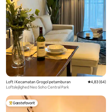
Loft i Kecamatan Grogol petamburan
4,83 ud af 5 
4,83 (64)
Loftslejlighed Neo Soho Central Park
Gæstefavorit
Bedste gæstefavorit