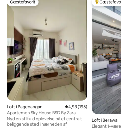
Gæstefavorit
Gæstefavorit
Gæstefavorit
Bedste gæstefavo
Loft i Pagedangan
4,93 ud af 5 i gennemsnitlig be
4,93 (195)
Apartemen Sky House BSD By Zara
Nyd en stilfuld oplevelse på et centralt
Loft i Berawa
beliggende sted i nærheden af
Elegant 1-værelse