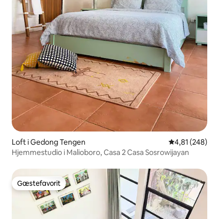
Loft i Gedong Tengen
4,81 ud af 5 i
4,81 (248)
Hjemmestudio i Malioboro, Casa 2 Casa Sosrowijayan
Gæstefavorit
Gæstefavorit