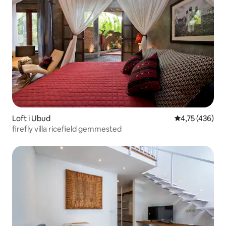
Loft i Ubud
4,75 ud af 5 i
4,75 (436)
firefly villa ricefield gemmested