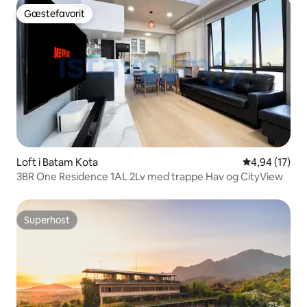
Gæstefavorit
Gæstefavorit
Loft i Batam Kota
4,94 ud af 5 
4,94 (17)
3BR One Residence 1AL 2Lv med trappe Hav og CityView
Superhost
Superhost