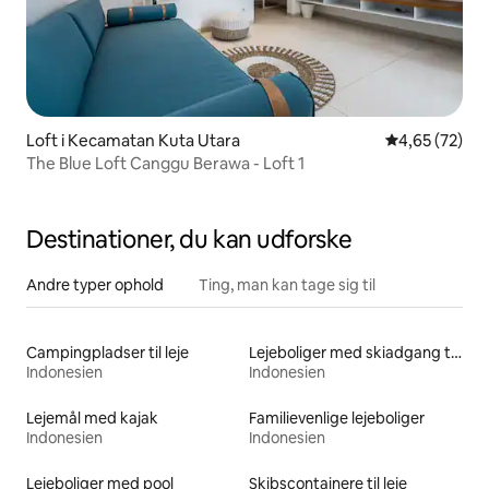
Loft i Kecamatan Kuta Utara
4,65 ud af 5 
4,65 (72)
The Blue Loft Canggu Berawa - Loft 1
Destinationer, du kan udforske
Andre typer ophold
Ting, man kan tage sig til
Campingpladser til leje
Lejeboliger med skiadgang til døren
Indonesien
Indonesien
Lejemål med kajak
Familievenlige lejeboliger
Indonesien
Indonesien
Lejeboliger med pool
Skibscontainere til leje