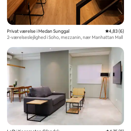
Privat værelse i Medan Sunggal
4,83 ud af 5
4,83 (6)
2-værelseslejlighed i Soho, mezzanin, nær Manhattan Mall