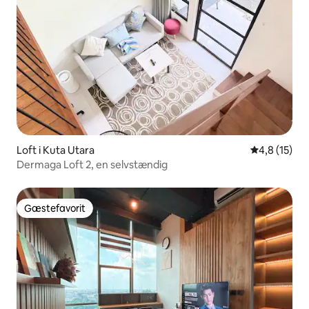
Loft i Kuta Utara
4,8 ud af 5 
4,8 (15)
Dermaga Loft 2, en selvstændig
Gæstefavorit
Gæstefavorit