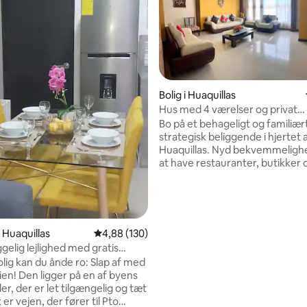
Bolig i Huaquillas
Hus med 4 værelser og privat
badeværelse
Bo på et behageligt og familiær
strategisk beliggende i hjertet 
Huaquillas. Nyd bekvemmeligh
at have restauranter, butikker o
msnitlig bedømmelse, 6 omtaler
hvad du har brug for, kun få mi
væk. Vi er kun 10 minutter fra
til byen og 5 minutter fra den
internationale bro, ideel for de
ønsker at udforske området m
i Huaquillas
4,88 ud af 5 i gennemsnitlig bedømmelse, 13
4,88 (130)
gelig lejlighed med gratis
olig kan du ånde ro: Slap af med
ien! Den ligger på en af byens
r, der er let tilgængelig og tæt
 er vejen, der fører til Pto