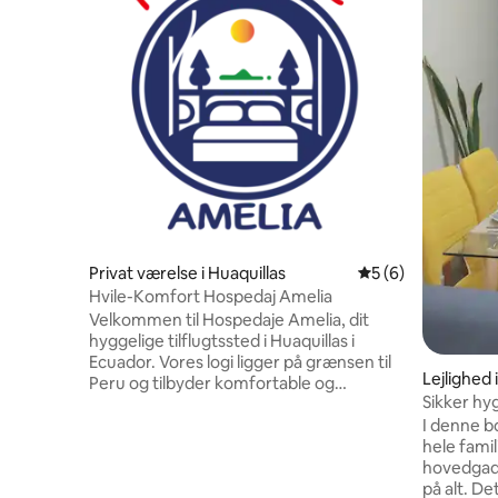
Privat værelse i Huaquillas
5 ud af 5 i genne
5 (6)
Hvile-Komfort Hospedaj Amelia
Velkommen til Hospedaje Amelia, dit
hyggelige tilflugtssted i Huaquillas i
Ecuador. Vores logi ligger på grænsen til
Lejlighed 
Peru og tilbyder komfortable og
Sikker hyg
veludstyrede værelser, gratis WiFi og
garage
I denne b
personlig opmærksomhed. Nyd den
hele famil
lokale kultur og bekvemmeligheden ved
hovedgade
at være tæt på shopping og
på alt. Det
turistområder. Ideel til rejsende, der er