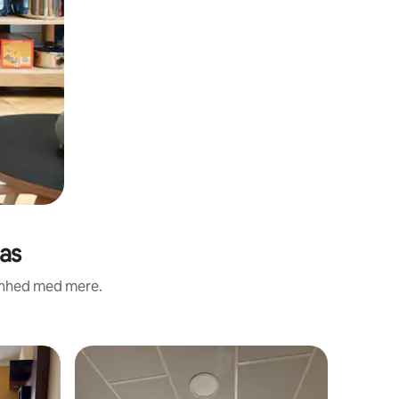
as
renhed med mere.
Bolig i Hu
Lejlighed