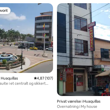
vorit
vorit
i Huaquillas
4,87 ud af 5 i gennemsnitlig bedømmelse, 10
4,87 (107)
suite i et centralt og sikkert
aircondition.
snitlig bedømmelse, 29 omtaler
Privat værelse i Huaquillas
Overnatning i My house