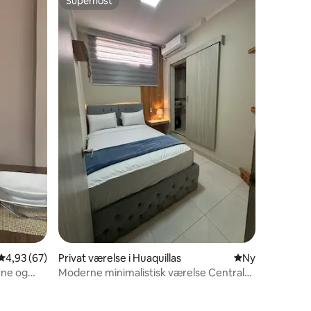
Superhost
Superhost
4,93 ud af 5 i gennemsnitlig bedømmelse, 67 omtaler
4,93 (67)
Privat værelse i Huaquillas
Nyt overnatnin
Ny
rne og
Moderne minimalistisk værelse Central
Hotel/Coliving