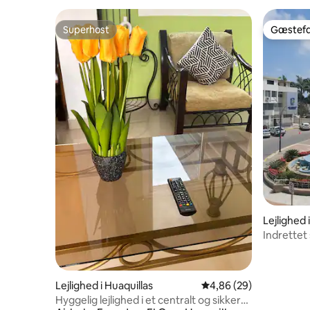
Superhost
Gæstefa
Superhost
Gæstefa
Lejlighed 
Indrettet 
område + 
Lejlighed i Huaquillas
4,86 ud af 5 i gennem
4,86 (29)
Hyggelig lejlighed i et centralt og sikkert