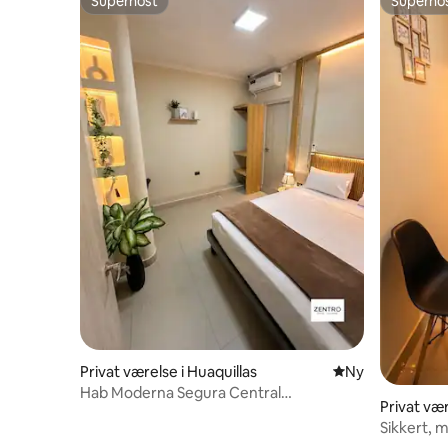
Superhost
Superho
Superhost
Superho
Privat værelse i Huaquillas
Nyt overnatning
Ny
Hab Moderna Segura Central
Privat vær
Hotel/Coliving
Sikkert, 
hotel/coli