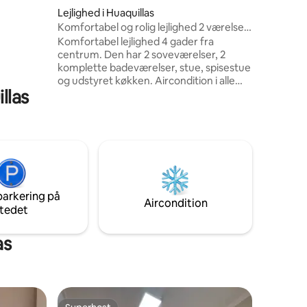
Lejlighed i Huaquillas
Komfortabel og rolig lejlighed 2 værelser
2 badeværelser
Komfortabel lejlighed 4 gader fra
centrum. Den har 2 soveværelser, 2
komplette badeværelser, stue, spisestue
og udstyret køkken. Aircondition i alle
llas
værelser og TV. Beliggende i et roligt og
sikkert boligområde, ideelt til familier
eller forretningsrejsende. Privat bolig på
tredje sal, perfekt til et behageligt og
praktisk ophold.
parkering på
Aircondition
tedet
as