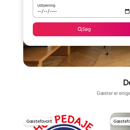
Udtjekning
Søg
De
Gæster er enige
Gæstefavorit
Gæstefa
Gæstefavorit
Gæstefa