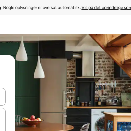
Nogle oplysninger er oversat automatisk. 
Vis på det oprindelige sp
 med piletasterne op og ned eller se mere ved at trykke eller stryge.