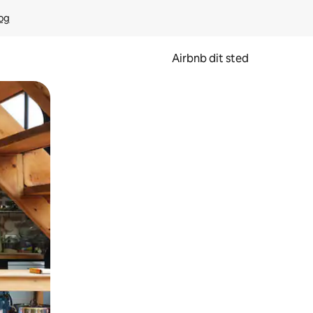
rog
Airbnb dit sted