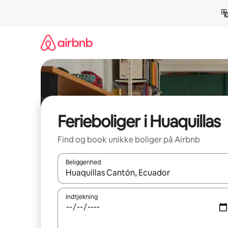
Gå
videre
til
indhold
Ferieboliger i Huaquillas
Find og book unikke boliger på Airbnb
Beliggenhed
Når resultaterne er tilgængelige, skal du navigere
Indtjekning