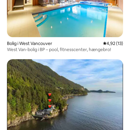
Bolig i West Vancouver
4,92 ud af 5 
4,92 (13)
West Van-bolig i BP – pool, fitnesscenter, hængebro!