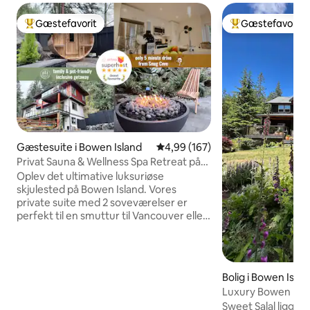
Gæstefavorit
Gæstefavorit
Bedste gæstefavorit
Bedste gæstefavo
Gæstesuite i Bowen Island
4,99 ud af 5 i gennemsnitlig be
4,99 (167)
Privat Sauna & Wellness Spa Retreat på
Bowen Island
Oplev det ultimative luksuriøse
skjulested på Bowen Island. Vores
private suite med 2 soveværelser er
perfekt til en smuttur til Vancouver eller
et overnatningsophold på Bowen Island
og ligger 5 minutters kørsel fra Snug
Cove. Gæsterne har eksklusiv adgang til
Cedarwood, vores førsteklasses
Bolig i Bowen Islan
kontrastterapikredsløb på Bowen Island.
Luxury Bowen Isla
Denne wellness-oase har en privat
Retreat
Sweet Salal ligger
Bowen Island-sauna i cedertræ, koldt