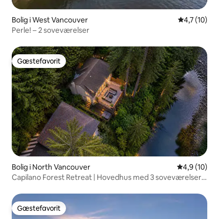
Bolig i West Vancouver
4,7 ud af 5
4,7 (10)
Perle! – 2 soveværelser
Gæstefavorit
Gæstefavorit
Bolig i North Vancouver
4,9 ud af 5 
4,9 (10)
Capilano Forest Retreat | Hovedhus med 3 soveværelser
og 2 badeværelser
Gæstefavorit
Gæstefavorit