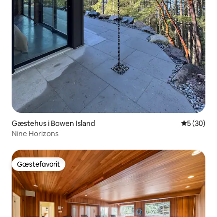
Gæstehus i Bowen Island
5 ud af 5 
5 (30)
Nine Horizons
Gæstefavorit
Gæstefavorit