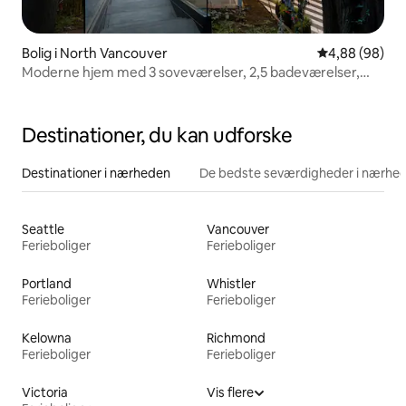
Bolig i North Vancouver
4,88 ud af 5 
4,88 (98)
Moderne hjem med 3 soveværelser, 2,5 badeværelser,
biograf og sauna
Destinationer, du kan udforske
Destinationer i nærheden
De bedste seværdigheder i nærhe
Seattle
Vancouver
Ferieboliger
Ferieboliger
Portland
Whistler
Ferieboliger
Ferieboliger
Kelowna
Richmond
Ferieboliger
Ferieboliger
Victoria
Vis flere