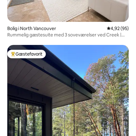
Bolig i North Vancouver
4,92 ud af 5 
4,92 (95)
Rummelig gæstesuite med 3 soveværelser ved Creek |
North Van
Gæstefavorit
Bedste gæstefavorit