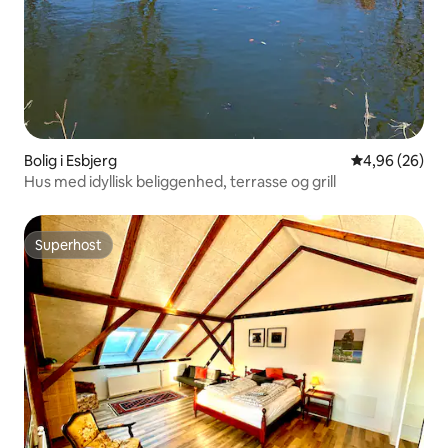
Bolig i Esbjerg
4,96 ud af 5 
4,96 (26)
Hus med idyllisk beliggenhed, terrasse og grill
Superhost
Superhost