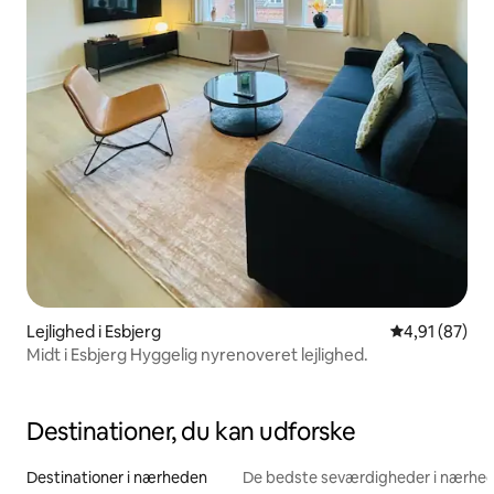
Lejlighed i Esbjerg
4,91 ud af 5 
4,91 (87)
Midt i Esbjerg Hyggelig nyrenoveret lejlighed.
Destinationer, du kan udforske
Destinationer i nærheden
De bedste seværdigheder i nærhe