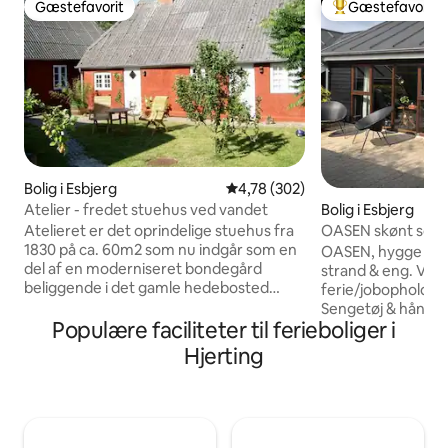
Gæstefavorit
Gæstefavorit
Gæstefavorit
Bedste gæstefavo
Bolig i Esbjerg
4,78 ud af 5 i gennemsnitlig be
4,78 (302)
Atelier - fredet stuehus ved vandet
Bolig i Esbjerg
Atelieret er det oprindelige stuehus fra
OASEN skønt somm
1830 på ca. 60m2 som nu indgår som en
strand & natur
OASEN, hygge & k
del af en moderniseret bondegård
strand & eng. Veludstyret til perfekt
beliggende i det gamle hedebosted
ferie/jobophold. Pris inklusiv forbrug.
Sjelborg, helt ud til Ho bugt som har en
Sengetøj & håndkl
god badestrand. Feriehuset ligger helt
Populære faciliteter til ferieboliger i
Værelse med 2 sov
op til de store klitplantager Sjelborg og
soveværelse med 2 so
Hjerting
Marbæk, og midt i den nye Nationalpark
med 2 sovepladser 
Vadehavet.Atelieret fremtræder
vintermånederne) 
indvendigt meget rustik med bevarelse
fantastiske store
af mange af de gamle features og giver
med loft til kip, 
en hel speciel oplevelse af lys og skygge.
Hæve-sænkebord 