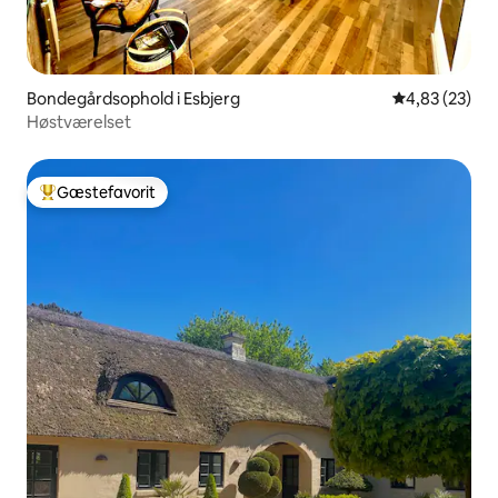
Bondegårdsophold i Esbjerg
4,83 ud af 5 
4,83 (23)
Høstværelset
Gæstefavorit
Bedste gæstefavorit