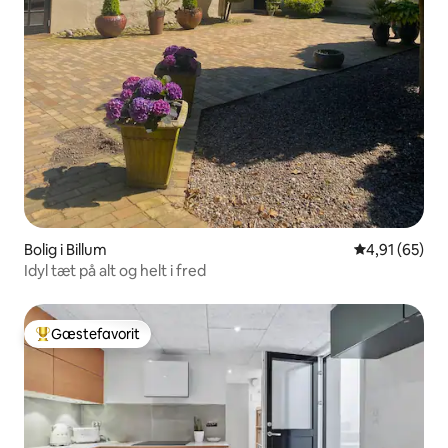
Bolig i Billum
4,91 ud af 5 
4,91 (65)
Idyl tæt på alt og helt i fred
Gæstefavorit
Bedste gæstefavorit