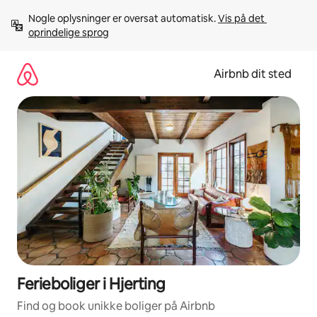
Gå
Nogle oplysninger er oversat automatisk. 
Vis på det 
videre
oprindelige sprog
til
indhold
Airbnb dit sted
Ferieboliger i Hjerting
Find og book unikke boliger på Airbnb