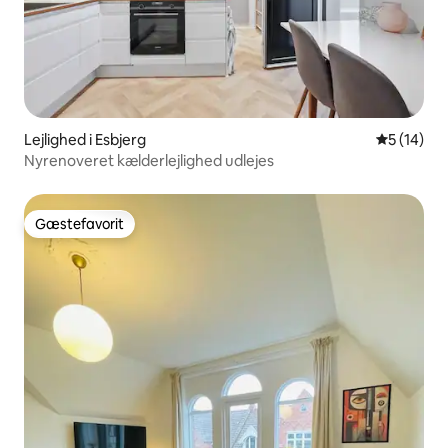
Lejlighed i Esbjerg
5 ud af 5 
5 (14)
Nyrenoveret kælderlejlighed udlejes
Gæstefavorit
Gæstefavorit