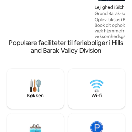
adgang til offentlig transport døgnet
Lejlighed i Silchar
rundt. Uanset om du er i byen for at
Grand Barak-suite
arbejde, rejse eller tage på en kort
smuttur, tilbyder denne hyggelige bolig
Oplev luksus i Bara
alt, hvad du har brug for til et afslappet
Book dit ophold i 
og problemfrit ophold. Ingen ugifte par.
væk hjemmefra! Me
virksomhedsgæster
Populære faciliteter til ferieboliger i Hills
af værtsophold, 
besøg på slægtning
and Barak Valley Division
adgang for dine b
virksomhedsembe
eller blot ved at b
ferier. Dit andet h
vil, kan tilberede 
læne dig tilbage o
vores gæstfrihed. 
velkommen som ald
Køkken
Wi-fi