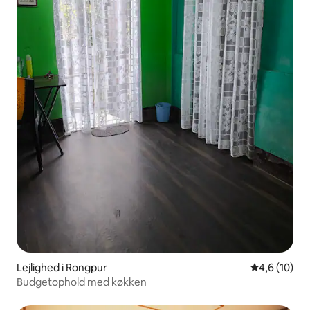
Lejlighed i Rongpur
4,6 ud af 5 
4,6 (10)
Budgetophold med køkken