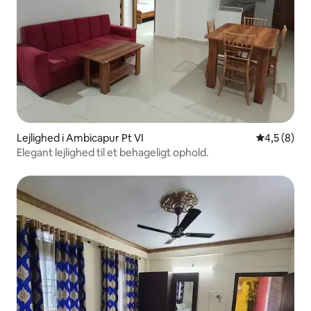
Lejlighed i Ambicapur Pt VI
4,5 ud af 5
4,5 (8)
Elegant lejlighed til et behageligt ophold.