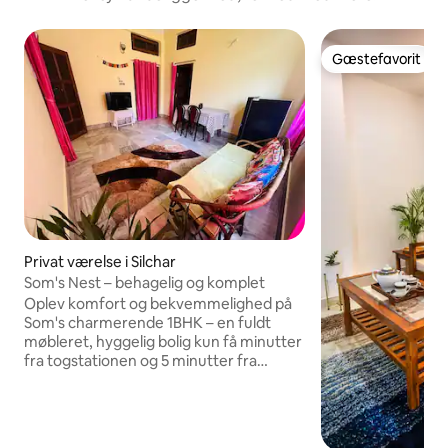
Gæstefavorit
Gæstefavorit
Privat værelse i Silchar
Som's Nest – behagelig og komplet
Oplev komfort og bekvemmelighed på
Som's charmerende 1BHK – en fuldt
møbleret, hyggelig bolig kun få minutter
fra togstationen og 5 minutter fra
busstationen og hospitalet. Beliggende
på en travl hovedgade med
dagligvarebutikker og lokale butikker
lige uden for døren, og du har også