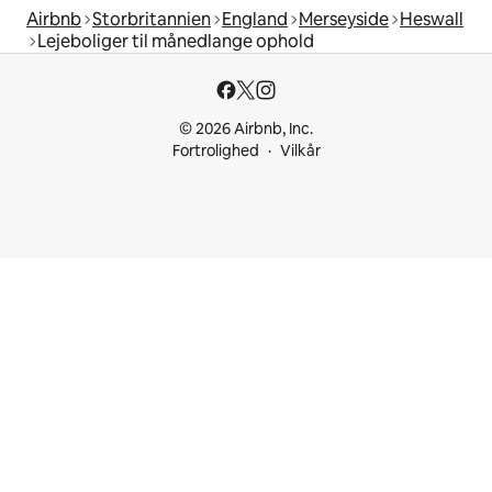
Airbnb
Storbritannien
England
Merseyside
Heswall
Lejeboliger til månedlange ophold
© 2026 Airbnb, Inc.
Fortrolighed
Vilkår