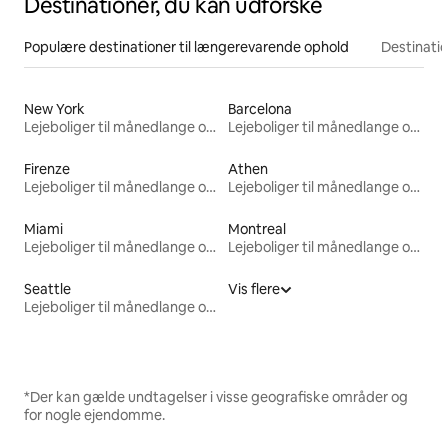
Destinationer, du kan udforske
Populære destinationer til længerevarende ophold
Destinati
New York
Barcelona
Lejeboliger til månedlange ophold
Lejeboliger til månedlange ophold
Firenze
Athen
Lejeboliger til månedlange ophold
Lejeboliger til månedlange ophold
Miami
Montreal
Lejeboliger til månedlange ophold
Lejeboliger til månedlange ophold
Seattle
Vis flere
Lejeboliger til månedlange ophold
*Der kan gælde undtagelser i visse geografiske områder og
for nogle ejendomme.