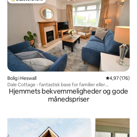
Bedste gæstefavorit
Bolig i Heswall
4,97 ud af 5 i
4,97 (176)
Dale Cottage - fantastisk base for familier eller
Hjemmets bekvemmeligheder og gode
golfspillere!
månedspriser