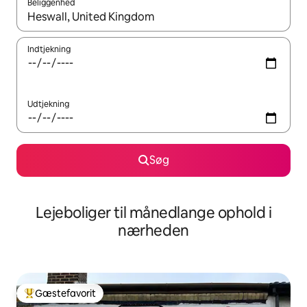
Beliggenhed
Når resultaterne er tilgængelige, skal du navigere med piletaste
Indtjekning
Udtjekning
Søg
Lejeboliger til månedlange ophold i
nærheden
Gæstefavorit
Bedste gæstefavorit