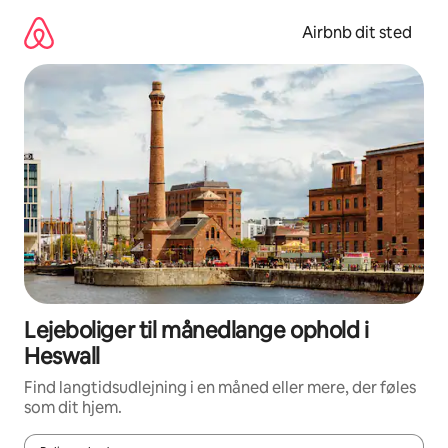
Gå
videre
Airbnb dit sted
til
indhold
Lejeboliger til månedlange ophold i
Heswall
Find langtidsudlejning i en måned eller mere, der føles
som dit hjem.