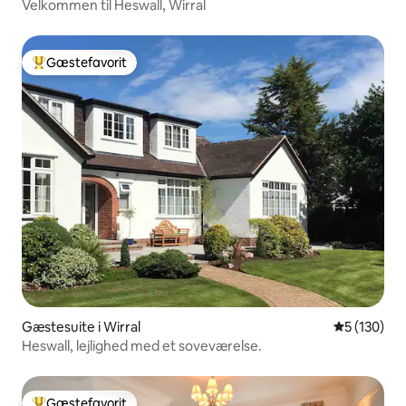
Velkommen til Heswall, Wirral
Gæstefavorit
Bedste gæstefavorit
Gæstesuite i Wirral
5 ud af 5 i
5 (130)
Heswall, lejlighed med et soveværelse.
Gæstefavorit