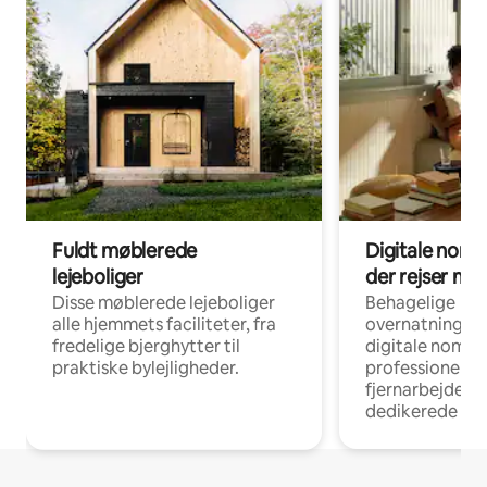
Fuldt møblerede
Digitale noma
lejeboliger
der rejser me
Disse møblerede lejeboliger
Behagelige
alle hjemmets faciliteter, fra
overnatningsmu
fredelige bjerghytter til
digitale nomad
praktiske bylejligheder.
professionelle
fjernarbejde, m
dedikerede ar