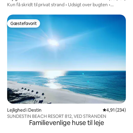
Kun få skridt til privat strand • Udsigt over bugten •
Strandudstyr
Gæstefavorit
Gæstefavorit
Lejlighed i Destin
4,91 ud af 5 i
4,91 (234)
SUNDESTIN BEACH RESORT 812, VED STRANDEN
Familievenlige huse til leje