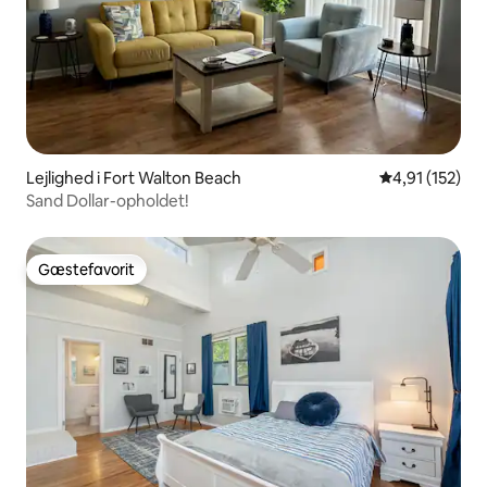
Lejlighed i Fort Walton Beach
4,91 ud af 5 i
4,91 (152)
Sand Dollar-opholdet!
Gæstefavorit
Gæstefavorit