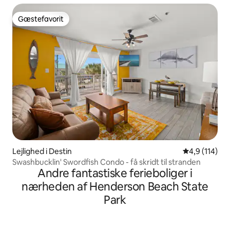
Gæstefavorit
Gæstefavorit
Lejlighed i Destin
4,9 ud af 5 i
4,9 (114)
Swashbucklin' Swordfish Condo - få skridt til stranden
Andre fantastiske ferieboliger i
nærheden af Henderson Beach State
Park