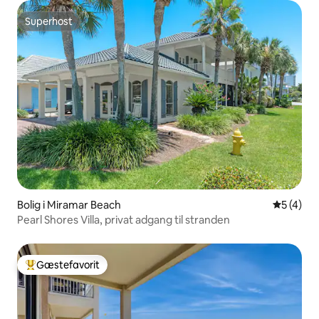
Superhost
Superhost
Bolig i Miramar Beach
5 ud af 5
5 (4)
Pearl Shores Villa, privat adgang til stranden
Gæstefavorit
Bedste gæstefavorit