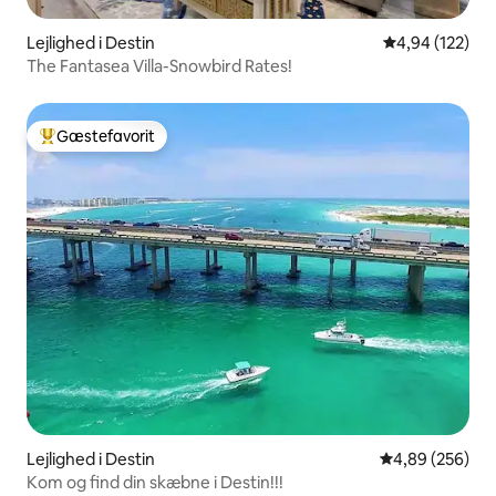
Lejlighed i Destin
4,94 ud af 5 i
4,94 (122)
The Fantasea Villa-Snowbird Rates!
Gæstefavorit
Bedste gæstefavorit
Lejlighed i Destin
4,89 ud af 5 i
4,89 (256)
Kom og find din skæbne i Destin!!!