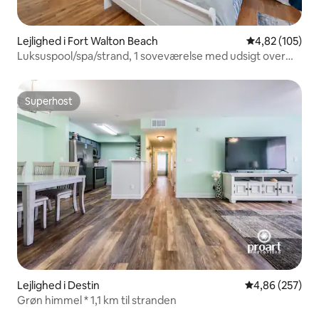
Lejlighed i Fort Walton Beach
4,82 ud af 5 i
4,82 (105)
Luksuspool/spa/strand, 1 soveværelse med udsigt over
Dol, fuldt køkken
Superhost
Superhost
Lejlighed i Destin
4,86 ud af 5 i
4,86 (257)
Grøn himmel * 1,1 km til stranden