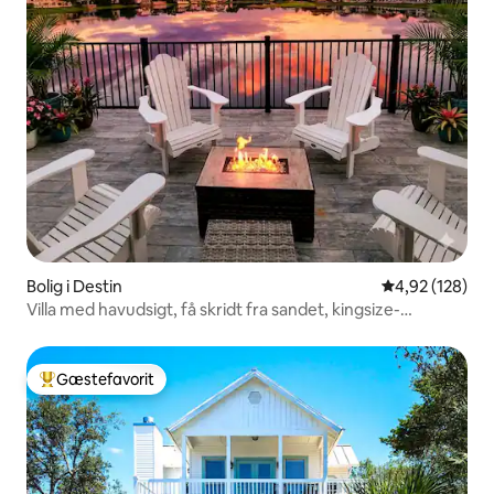
Bolig i Destin
4,92 ud af 5 i
4,92 (128)
Villa med havudsigt, få skridt fra sandet, kingsize-
dobbeltseng, pool
Gæstefavorit
Bedste gæstefavorit