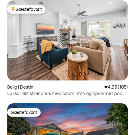
Gæstefavorit
Bedste gæstefavorit
Bolig i Destin
4,95 ud af 5 i
4,95 (105)
Luksuriøst strandhus med badminton og opvarmet pool
Gæstefavorit
Gæstefavorit