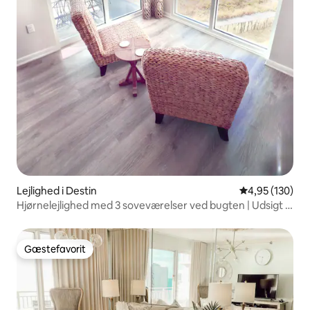
Lejlighed i Destin
4,95 ud af 5 i
4,95 (130)
Hjørnelejlighed med 3 soveværelser ved bugten | Udsigt til
solopgang og solnedgang
Gæstefavorit
Gæstefavorit