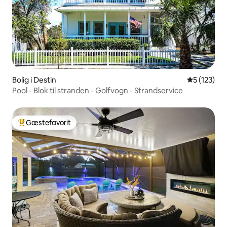
Bolig i Destin
5 ud af 5 i
5 (123)
Pool - Blok til stranden - Golfvogn - Strandservice
Gæstefavorit
Bedste gæstefavorit