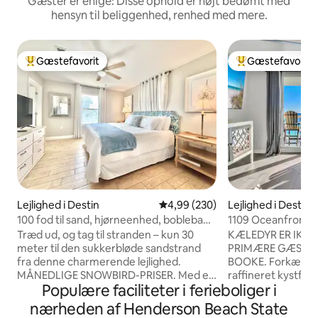
Gæster er enige: Disse ophold er højt bedømt med
hensyn til beliggenhed, renhed med mere.
Gæstefavorit
Gæstefavorit
Bedste gæstefavorit
Bedste gæstefavo
Lejlighed i Destin
4,99 ud af 5 i gennemsnitlig be
4,99 (230)
Lejlighed i Destin
100 fod til sand, hjørneenhed, boblebad,
1109 Oceanfront P
udsigt til haven
Pools/spabadekar 
Træd ud, og tag til stranden – kun 30
KÆLEDYR ER IKKE 
beliggenhed
meter til den sukkerbløde sandstrand
PRIMÆRE GÆST SK
fra denne charmerende lejlighed.
BOOKE. Forkæl dig selv med en
MÅNEDLIGE SNOWBIRD-PRISER. Med en
raffineret kystfer
Populære faciliteter i ferieboliger i
master-suite med kingsize-dobbeltseng
Resort 1109 – en 
og privat badeværelse, et andet værelse
feriebolig med 1 
nærheden af Henderson Beach State
med kingsize-dobbeltseng samt en
badeværelser, der 