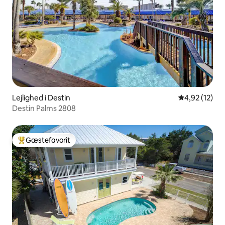
Lejlighed i Destin
4,92 ud af 5 
4,92 (12)
Destin Palms 2808
Gæstefavorit
Bedste gæstefavorit