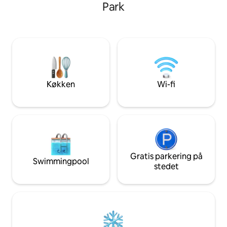
Park
køjeplads til børn med et fælles
betagende udsigt
badeværelse på gangen. Stueetagen,
Golf og DIREKTE, 
hjørneenhed. Det fuldt udstyrede
Destins sukkerhvide sand.
køkken omfatter Keurig med
indrettede bolig p
kaffepuder. 3 tv'er. Privat terrasse. Kun
moderne komfort m
få skridt fra pool og spabad. Wi-fi,
resorthøjde for O
vaskemaskine/tørretumbler m.
hvilket skaber en 
startpakker. Gå til spisesteder og lokale
både familier og 
Køkken
Wi-fi
attraktioner. 2 GRATIS
parkeringspladser. Leje 25+, medmindre
du er i militæret.
Gratis parkering på
Swimmingpool
stedet