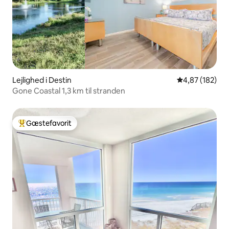
Lejlighed i Destin
4,87 ud af 5 i
4,87 (182)
Gone Coastal 1,3 km til stranden
Gæstefavorit
Bedste gæstefavorit