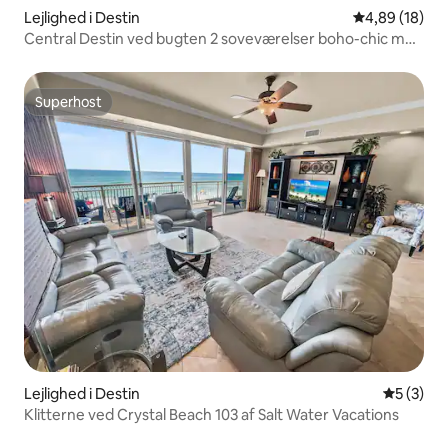
Lejlighed i Destin
4,89 ud af 5 
4,89 (18)
Central Destin ved bugten 2 soveværelser boho-chic med
altan
Superhost
Superhost
Lejlighed i Destin
5 ud af 5
5 (3)
Klitterne ved Crystal Beach 103 af Salt Water Vacations