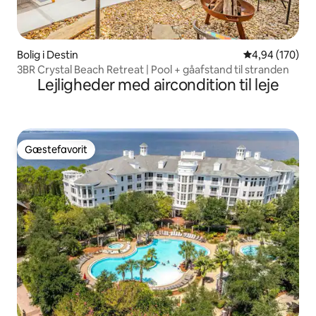
Bolig i Destin
4,94 ud af 5 i
4,94 (170)
3BR Crystal Beach Retreat | Pool + gåafstand til stranden
Lejligheder med aircondition til leje
Gæstefavorit
Gæstefavorit