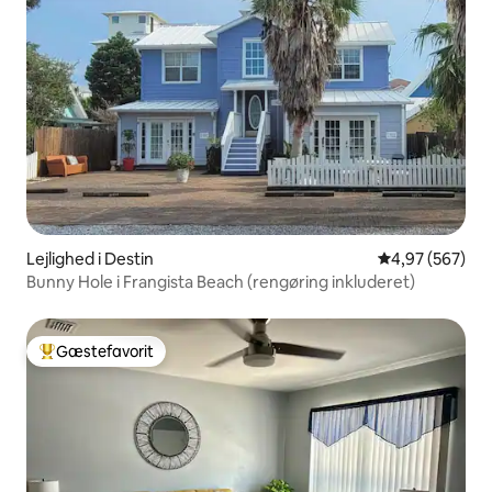
Lejlighed i Destin
4,97 ud af 5 i
4,97 (567)
Bunny Hole i Frangista Beach (rengøring inkluderet)
Gæstefavorit
Bedste gæstefavorit