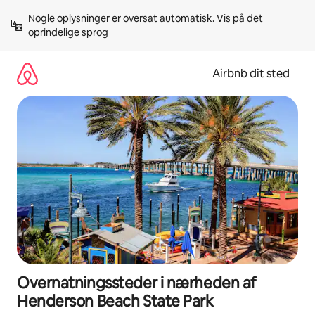
Gå
Nogle oplysninger er oversat automatisk. 
Vis på det 
videre
oprindelige sprog
til
indhold
Airbnb dit sted
Overnatningssteder i nærheden af
Henderson Beach State Park