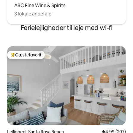
ABC Fine Wine & Spirits
3 lokale anbefaler
Ferielejligheder til leje med wi-fi
Gæstefavorit
Bedste gæstefavorit
Lejlighed i Santa Rosa Beach
4,99 ud af 5 i
4,99 (207)