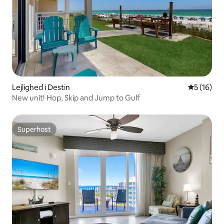
Lejlighed i Destin
5 ud af 5 
5 (16)
New unit! Hop, Skip and Jump to Gulf
Superhost
Superhost