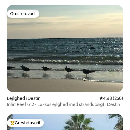
Gæstefavorit
Gæstefavorit
Lejlighed i Destin
4,98 ud af 5 i
4,98 (250)
Inlet Reef 612 - Luksuslejlighed med strandudsigt i Destin
Gæstefavorit
Bedste gæstefavorit