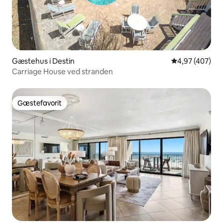
Gæstehus i Destin
4,97 ud af 5 i
4,97 (407)
Carriage House ved stranden
Gæstefavorit
Gæstefavorit