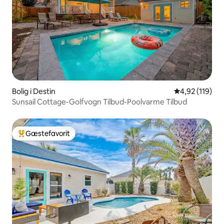
Bolig i Destin
4,92 ud af 5 i
4,92 (119)
Sunsail Cottage-Golfvogn Tilbud-Poolvarme Tilbud
Gæstefavorit
Bedste gæstefavorit