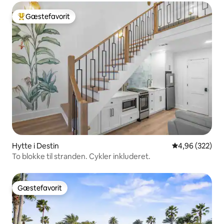
Gæstefavorit
Bedste gæstefavorit
Hytte i Destin
4,96 ud af 5 i
4,96 (322)
To blokke til stranden. Cykler inkluderet.
Gæstefavorit
Gæstefavorit