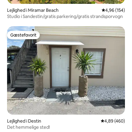
Lejlighed i Miramar Beach
4,96 ud af 5 i
4,96 (154)
Studio i Sandestin/gratis parkering/gratis strandsporvogn
Gæstefavorit
Gæstefavorit
Lejlighed i Destin
4,89 ud af 5 i
4,89 (460)
Det hemmelige sted!