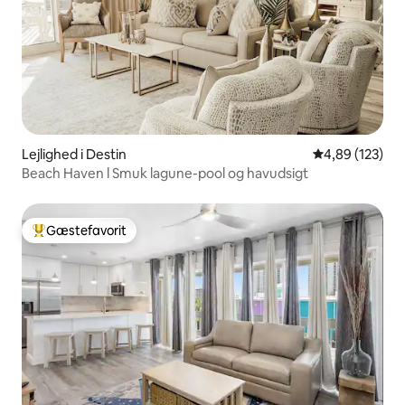
Lejlighed i Destin
4,89 ud af 5 i
4,89 (123)
Beach Haven l Smuk lagune-pool og havudsigt
Gæstefavorit
Bedste gæstefavorit