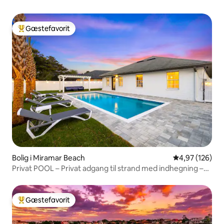
Gæstefavorit
Bedste gæstefavorit
Bolig i Miramar Beach
4,97 ud af 5 i
4,97 (126)
Privat POOL – Privat adgang til strand med indhegning –
baghave
Gæstefavorit
Bedste gæstefavorit