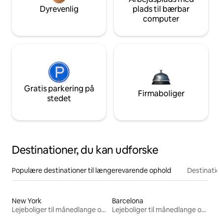
Dyrevenlig
plads til bærbar
computer
Gratis parkering på
Firmaboliger
stedet
Destinationer, du kan udforske
Populære destinationer til længerevarende ophold
Destinati
New York
Barcelona
Lejeboliger til månedlange ophold
Lejeboliger til månedlange ophold