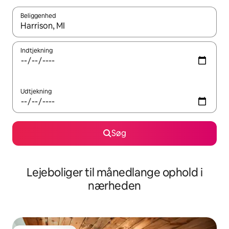
Beliggenhed
Når resultaterne er tilgængelige, skal du navigere med piletaste
Indtjekning
Udtjekning
Søg
Lejeboliger til månedlange ophold i
nærheden