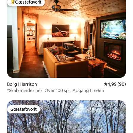
Gæstefavorit
Bedste gæstefavorit
Bolig i Harrison
4,99 ud af 5 
4,99 (90)
*Skab minder her! Over 100 spil! Adgang til søen
Gæstefavorit
Gæstefavorit