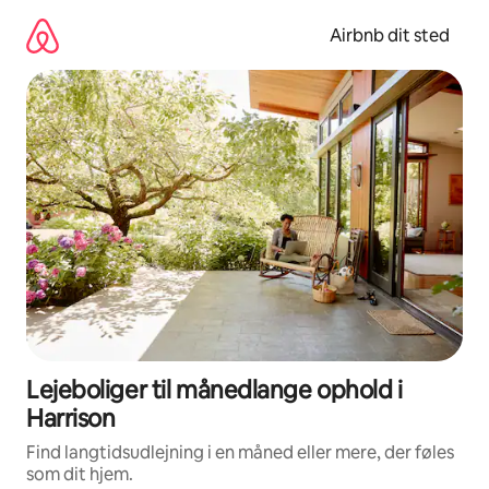
Gå
videre
Airbnb dit sted
til
indhold
Lejeboliger til månedlange ophold i
Harrison
Find langtidsudlejning i en måned eller mere, der føles
som dit hjem.