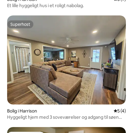
Et lille hyggeligt hus i et roligt nabolag.
Superhost
Superhost
Bolig i Harrison
5 ud af 5
5 (4)
Hyggeligt hjem med 3 soveværelser og adgang til søen
ved Cranberry Lake