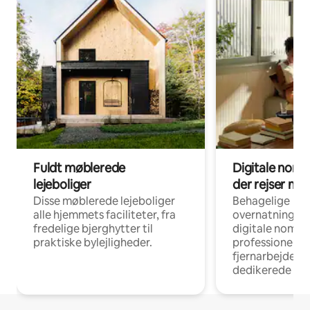
Fuldt møblerede
Digitale noma
lejeboliger
der rejser me
Disse møblerede lejeboliger
Behagelige
alle hjemmets faciliteter, fra
overnatningsmu
fredelige bjerghytter til
digitale nomad
praktiske bylejligheder.
professionelle
fjernarbejde, m
dedikerede ar