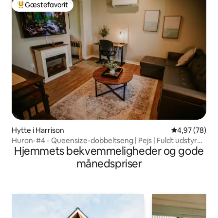
Gæstefavorit
Bedste gæstefavorit
Hytte i Harrison
4,97 ud af 5 
4,97 (78)
Huron-#4 - Queensize-dobbeltseng | Pejs | Fuldt udstyret
Hjemmets bekvemmeligheder og gode
køkken | Wi-fi
månedspriser