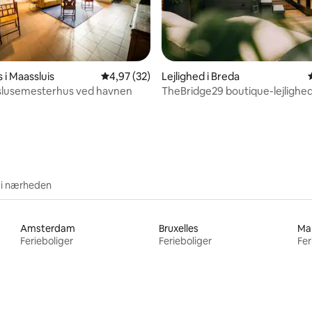
i Maassluis
4,97 ud af 5 i gennemsnitlig bedømmelse, 3
4,97 (32)
Lejlighed i Breda
 slusemesterhus ved havnen
TheBridge29 boutique-lejlighe
snitlig bedømmelse, 34 omtaler
 i nærheden
Amsterdam
Bruxelles
Ma
Ferieboliger
Ferieboliger
Fer