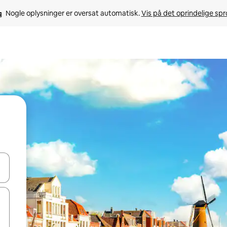
Nogle oplysninger er oversat automatisk. 
Vis på det oprindelige sp
 med piletasterne op og ned eller se mere ved at trykke eller stryge.