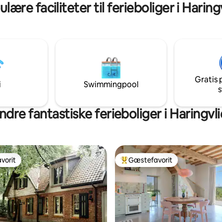
lære faciliteter til ferieboliger i Haring
.
Gratis 
i
Swimmingpool
s
ndre fantastiske ferieboliger i Haringvli
vorit
Gæstefavorit
vorit
Bedste gæstefavorit