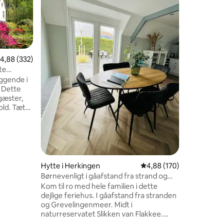
Smukt hus
inden for
by Leiden
Holland.
mulighed
Derudover er der 
gåafstand
,88 ud af 5 i gennemsnitlig bedømmelse, 332 omtaler
4,88 (332)
lækker fr
te
også muli
iggende i
8 omtaler
og de om
. Dette
centrum a
gæster,
samråd e
old. Tæt
f Breda,
Skoven,
jet af
 dette
er
ve
Hytte i Herkingen
4,88 ud af 5 i gennems
4,88 (170)
etræer.
Børnevenligt i gåafstand fra strand og
en klassisk
vand
Kom til ro med hele familien i dette
dejlige feriehus. I gåafstand fra stranden
og Grevelingenmeer. Midt i
naturreservatet Slikken van Flakkee.