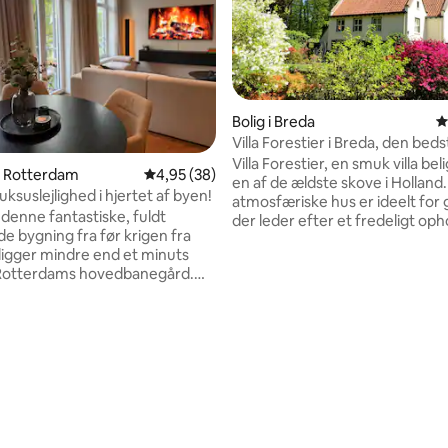
Bolig i Breda
4
Villa Forestier i Breda, den beds
beliggenhed i skoven
Villa Forestier, en smuk villa bel
nitlig bedømmelse, 140 omtaler
 i Rotterdam
4,95 ud af 5 i gennemsnitlig bedømmelse, 3
4,95 (38)
en af de ældste skove i Holland
luksuslejlighed i hjertet af byen!
atmosfæriske hus er ideelt for 
 denne fantastiske, fuldt
der leder efter et fredeligt oph
e bygning fra før krigen fra
på det charmerende centrum a
 ligger mindre end et minuts
Etten-Leur eller Prinsenbeek. 
 Rotterdams hovedbanegård.
der hedder Liesbos, har været e
duer giver en smuk udsigt over
kongefamilien. De brugte også
iske Spoorsingel - en fredfyldt,
sted til jagt. Den hyggelige villa 
l. Denne eksklusive bolig
udstyret med en fantastisk ha
roblemfrit luksus med det
omgivet af århundredgamle eg
e byliv. Nyd et spa-lignende
Villaen er varmt indrettet med 
lse med dobbeltvask,
og moderne stil.
ne og førsteklasses finish.
kkenet kan prale af en BORA
e, Quooker og elegante