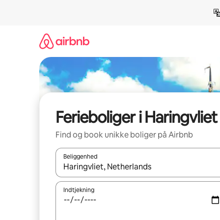
Gå
videre
til
indhold
Ferieboliger i Haringvliet
Find og book unikke boliger på Airbnb
Beliggenhed
Når resultaterne er tilgængelige, skal du navigere
Indtjekning