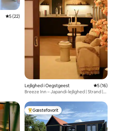
8 omtaler
5 ud af 5 i gennemsnitlig bedømmelse, 22 omtaler
5 (22)
Lejlighed i Oegstgeest
5 ud af 5 i gennem
5 (16)
Breeze Inn – Japandi-lejlighed | Strand |
Parkering
Gæstefavorit
Bedste gæstefavorit