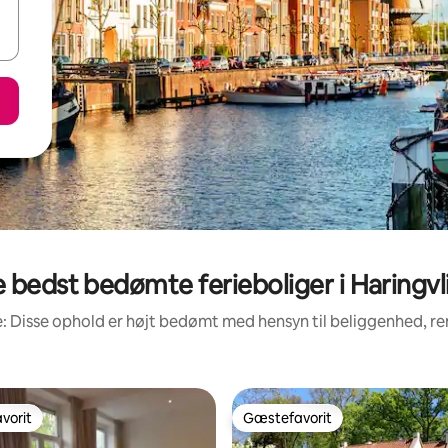
 bedst bedømte ferieboliger i Haringvl
: Disse ophold er højt bedømt med hensyn til beliggenhed, 
vorit
Gæstefavorit
vorit
Gæstefavorit