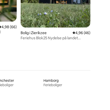
2 omtaler
4,98 ud af 5 i gennemsnitlig bedømmelse, 66 omtaler
4,98 (66)
d
Bolig i Zierikzee
4,96 ud af 5 i gennem
4,96 (46)
Feriehus Blok25 Nydelse på landet
Zierikzee
nchester
Hamborg
ieboliger
Ferieboliger