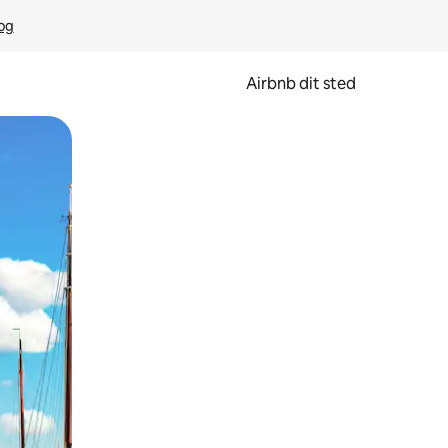
rog
Airbnb dit sted