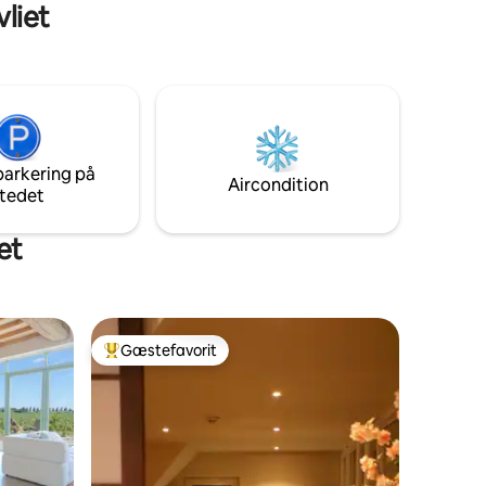
vliet
Ideel til vandreture/cykling. Se sæler eller
vilde flamingoer! To store marinaer.
Børnevenligt hus, fuldstændig renoveret
i de senere år. Alt er inklusive sengetøj,
håndklæder, viskestykker, aircondition,
gas og el. Du behøver ikke at medbringe
noget. Kun godt humør. Med 2 familier?
Lej vores anden hytte!
parkering på
Aircondition
tedet
et
Gæstefavorit
Bedste gæstefavorit