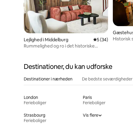
Gæstehus 
Historisk
Lejlighed i Middelburg
5 ud af 5 i gennem
5 (34)
Rummelighed og ro i det historiske
centrum
Destinationer, du kan udforske
Destinationer i nærheden
De bedste seværdigheder
London
Paris
Ferieboliger
Ferieboliger
Strasbourg
Vis flere
Ferieboliger