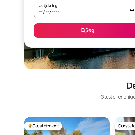
Udtjekning
Søg
De
Gæster er enige
Gæstefavorit
Gæstefa
Bedste gæstefavorit
Gæstefa