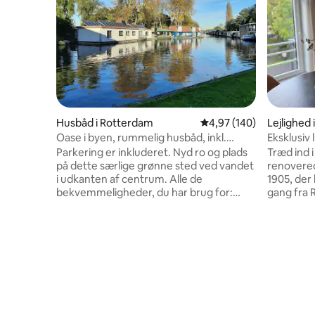
Husbåd i Rotterdam
4,97 ud af 5 i gennems
4,97 (140)
Lejlighed
Oase i byen, rummelig husbåd, inkl.
Eksklusiv 
parkering
Parkering er inkluderet. Nyd ro og plads
Træd ind i
på dette særlige grønne sted ved vandet
renovered
i udkanten af centrum. Alle de
1905, der
bekvemmeligheder, du har brug for:
gang fra
aircondition, gratis wi-fi. En Nespresso-
Store vin
maskine til lækker kaffe. Vroesenpark
den maler
ligger på den anden side af gaden,
grøn kana
Diergaarde Blijdorp ligger 10 minutters
blander p
gang væk samt metroen Blijdorp (800
pulserend
m). Tæt på byens centrum og
badevære
afkørselsveje. På en varm dag kan du
brusekabi
tage en forfriskende dukkert i kanalen
Drømmekø
eller hoppe i kanoerne, der står klar til
kogeplad