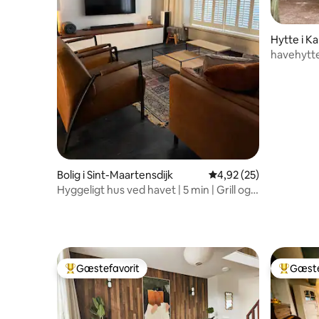
Hytte i K
havehytt
Bolig i Sint-Maartensdijk
4,92 ud af 5 i gennem
4,92 (25)
Hyggeligt hus ved havet | 5 min | Grill og
lange aftener
Gæstefavorit
Gæste
Bedste gæstefavorit
Bedste 