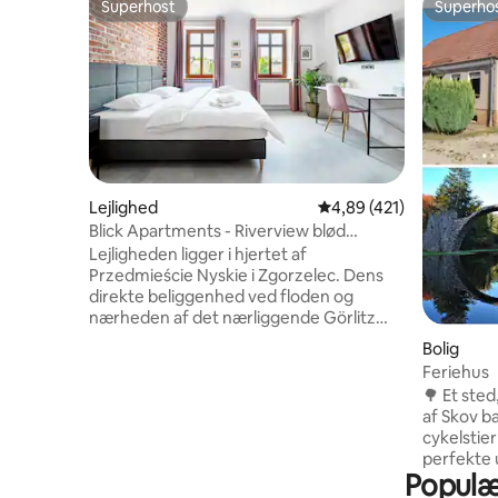
Superhost
Superho
Superhost
Superho
Lejlighed
4,89 ud af 5 i gennems
4,89 (421)
Blick Apartments - Riverview blød
loftslejlighed
Lejligheden ligger i hjertet af
Przedmieście Nyskie i Zgorzelec. Dens
direkte beliggenhed ved floden og
nærheden af det nærliggende Görlitz
gør dette sted unikt og ekstraordinært.
Bolig
Udsigten fra vinduerne er betagende!
Feriehus
Atmosfæren i det gamle lejlighedshus
🌳 Et sted
kombineret med den moderne
af Skov ba
indretning af lejligheden er helt sikkert et
cykelstier lige
sted, der er værd at besøge under dit
perfekte 
ophold i Görlitz og Zgorzelec. Den
Populær
den polsk
umiddelbare nærhed af restauranter,