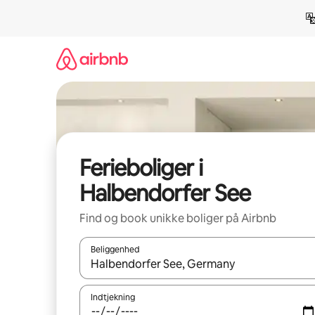
Gå
videre
til
indhold
Ferieboliger i
Halbendorfer See
Find og book unikke boliger på Airbnb
Beliggenhed
Når resultaterne er tilgængelige, skal du navigere
Indtjekning