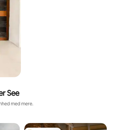
er See
renhed med mere.
Bolig