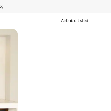
rog
Airbnb dit sted