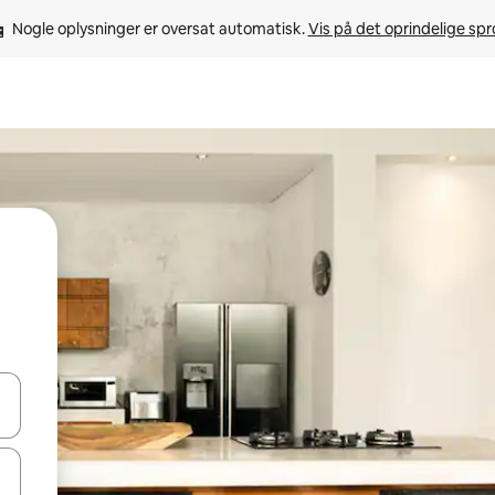
Nogle oplysninger er oversat automatisk. 
Vis på det oprindelige sp
 med piletasterne op og ned eller se mere ved at trykke eller stryge.