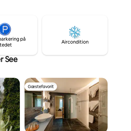
hyggeligt afslapningsområde. Du kan
sfære og
tilføje det dagligt mod et ekstra gebyr.
 at
lige
iteter gør
er, der
tabel
parkering på
Aircondition
tedet
er See
Gæstefavorit
Gæstefavorit