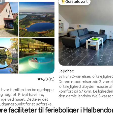
st
Gæstefavorit
st
Bedste gæstefavorit
nitlig bedømmelse, 421 omtaler
Lejlighed
57 kvm 2-værelses loftslejligh
4,73 ud af 5 i gennemsnitlig bedømmelse, 1
4,73 (15)
12m² balkon
Denne moderniserede 2-værel
loftslejlighed tilbyder masser a
, hvor familien kan bo og slappe
komfort på 57 kvm. Lejligheden 
g hegnet. Privat have, ro,
den gamle landsby Weißwasser
 ved huset. Dette er det
12 m² balkon, der er ideel til at s
udgangspunkt for at udforske
morgenmad udenfor. På trods a
e faciliteter til ferieboliger i Halbendo
-tyske grænseregion. Alle
beliggenhed tæt på jernbanelin