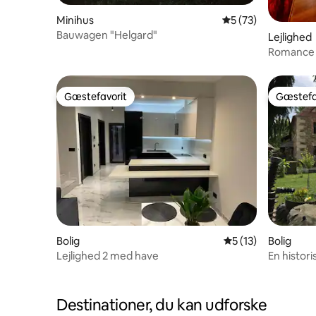
Minihus
5 ud af 5 i gennem
5 (73)
Bauwagen "Helgard"
Lejlighed
Romance S
Gæstefavorit
Gæstefa
Gæstefavorit
Gæstefa
Bolig
5 ud af 5 i gennem
5 (13)
Bolig
Lejlighed 2 med have
En historisk mølle i unikke kulturelle
omgivels
Destinationer, du kan udforske