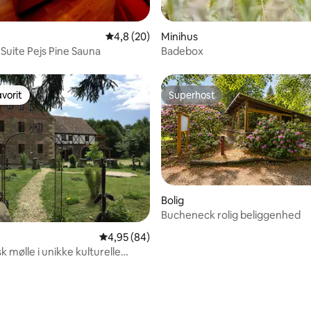
snitlig bedømmelse, 73 omtaler
4,8 ud af 5 i gennemsnitlig bedømmelse, 2
4,8 (20)
Minihus
uite Pejs Pine Sauna
Badebox
vorit
Superhost
vorit
Superhost
Bolig
Bucheneck rolig beliggenhed
snitlig bedømmelse, 13 omtaler
4,95 ud af 5 i gennemsnitlig bedømmelse, 8
4,95 (84)
er