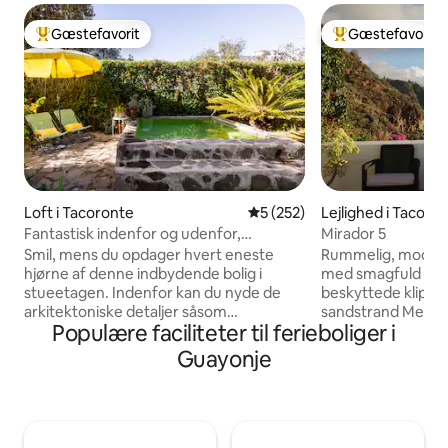
Gæstefavorit
Gæstefavorit
Bedste gæstefavorit
Bedste gæstefavo
Loft i Tacoronte
5 ud af 5 i gennemsnitlig be
5 (252)
Lejlighed i Tacoro
Fantastisk indenfor og udenfor,
Mirador 5
penthouselejlighed med terrasse og lille
Smil, mens du opdager hvert eneste
Rummelig, modern
pool
hjørne af denne indbydende bolig i
med smagfuld at
stueetagen. Indenfor kan du nyde de
beskyttede klippe
arkitektoniske detaljer såsom
sandstrand Mesa d
Populære faciliteter til ferieboliger i
stenvæggen og træloftet. Mere end 70
Store vinduer med 
% af elforbruget er selvgenereret takket
Teide og Atlanterh
Guayonje
være vores solpaneler. Bæredygtigt
grønt område i den
hjem :) Gå derefter udenfor til altanen
Tenerife, væk fra masseturisme, men
for at se udsigten og baghaven,
godt placeret for a
afslapningsområdet og nu en hyggelig
bycentre og vand
lille pool (2x2m) til at hvile, solbade og
Lejligheden er perfe