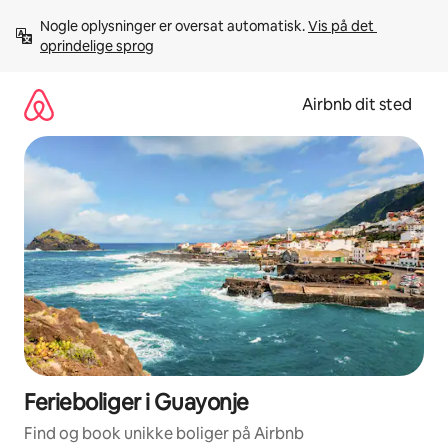
Gå
Nogle oplysninger er oversat automatisk. 
Vis på det 
videre
oprindelige sprog
til
indhold
Airbnb dit sted
Ferieboliger i Guayonje
Find og book unikke boliger på Airbnb