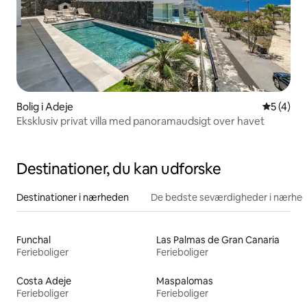
Bolig i Adeje
5 ud af 5
5 (4)
Eksklusiv privat villa med panoramaudsigt over havet
Destinationer, du kan udforske
Destinationer i nærheden
De bedste seværdigheder i nærhe
Funchal
Las Palmas de Gran Canaria
Ferieboliger
Ferieboliger
Costa Adeje
Maspalomas
Ferieboliger
Ferieboliger