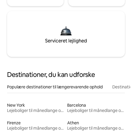
Serviceret lejlighed
Destinationer, du kan udforske
Populære destinationer til længerevarende ophold
Destinati
New York
Barcelona
Lejeboliger til månedlange ophold
Lejeboliger til månedlange ophold
Firenze
Athen
Lejeboliger til månedlange ophold
Lejeboliger til månedlange ophold