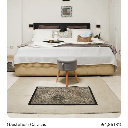
Gæstehus i Caracas
4,86 ud af 5 
4,86 (81)