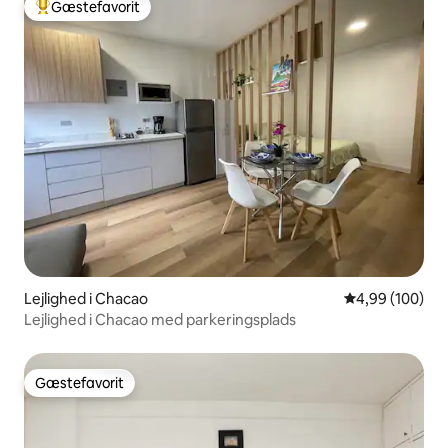
Gæstefavorit
Bedste gæstefavorit
Lejlighed i Chacao
4,99 ud af 5 i
4,99 (100)
Lejlighed i Chacao med parkeringsplads
Gæstefavorit
Gæstefavorit