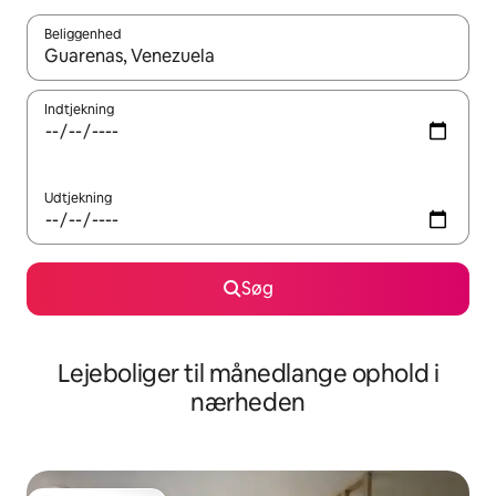
Beliggenhed
Når resultaterne er tilgængelige, skal du navigere med piletaste
Indtjekning
Udtjekning
Søg
Lejeboliger til månedlange ophold i
nærheden