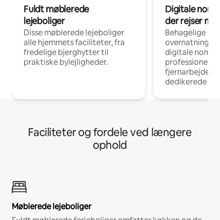
Fuldt møblerede
Digitale noma
lejeboliger
der rejser me
Disse møblerede lejeboliger
Behagelige
alle hjemmets faciliteter, fra
overnatningsmu
fredelige bjerghytter til
digitale nomad
praktiske bylejligheder.
professionelle
fjernarbejde, m
dedikerede ar
Faciliteter og fordele ved længere
ophold
Møblerede lejeboliger