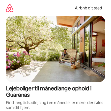
Gå
videre
Airbnb dit sted
til
indhold
Lejeboliger til månedlange ophold i
Guarenas
Find langtidsudlejning i en måned eller mere, der føles
som dit hjem.