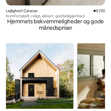
Lejlighed i Caracas
5 ud af 5 
5 (10)
Komfortabelt, roligt, sikkert, god beliggenhed.
Hjemmets bekvemmeligheder og gode
månedspriser