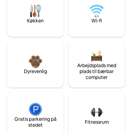
Køkken
Wi-fi
Arbejdsplads med
Dyrevenlig
plads til bærbar
computer
Gratis parkering på
Fitnessrum
stedet