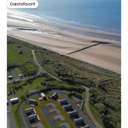
Gæstefavorit
Gæstefavorit