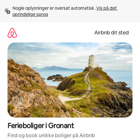
Gå
Nogle oplysninger er oversat automatisk. 
Vis på det 
videre
oprindelige sprog
til
indhold
Airbnb dit sted
Ferieboliger i Gronant
Find og book unikke boliger på Airbnb