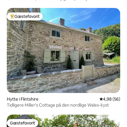
Gæstefavorit
Bedste gæstefavorit
Hytte i Flintshire
4,98 ud af 5 
4,98 (56)
Tidligere Miller's Cottage på den nordlige Wales-kyst
Gæstefavorit
Gæstefavorit