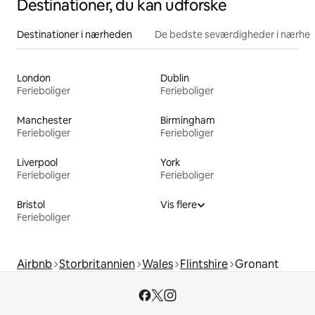
Destinationer, du kan udforske
Destinationer i nærheden
De bedste seværdigheder i nærhe
London
Dublin
Ferieboliger
Ferieboliger
Manchester
Birmingham
Ferieboliger
Ferieboliger
Liverpool
York
Ferieboliger
Ferieboliger
Bristol
Vis flere
Ferieboliger
Airbnb
Storbritannien
Wales
Flintshire
Gronant