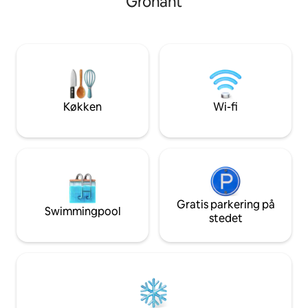
Gronant
havudsigt. Nybygget til foråret 2026,
soveværelse. Tag en dukkert i det
hvor hver eneste 
dobbelte jacuzzi-badekar, før du
med henblik på kom
tilbringer en afslappet aften i sengen og
skaber et indbyde
ser solnedgangen. Køkkenet har en
kan slappe af og 
airfryer, kedel, brødrister og
hinanden igen
mikrobølgeovn, et spisebord og smart-
tv. INGEN KOGEPLADE. Udenfor er der
et overdækket opholdsområde med
Køkken
Wi-fi
privat spabad og gardiner, der giver
ekstra privatliv
Gratis parkering på
Swimmingpool
stedet