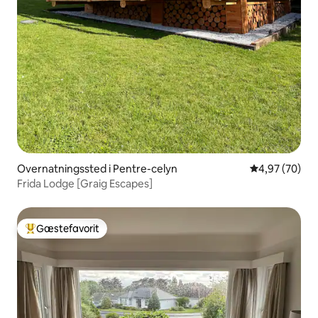
Overnatningssted i Pentre-celyn
4,97 ud af 5 
4,97 (70)
Frida Lodge [Graig Escapes]
Gæstefavorit
Bedste gæstefavorit