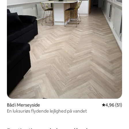
Båd i Merseyside
4,96 ud af 5 
4,96 (51)
En luksuriøs flydende lejlighed på vandet