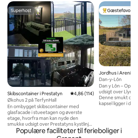
Superhost
Gæstefavorit
Superhost
Bedste gæstefavo
Jordhus i Arenig
Dan-y-Lôn
Dan y Lôn – Oplev 
udsigt over Llyn 
Skibscontainer i Prestatyn
4,86 ud af 5 i gennemsnitlig b
4,86 (114)
Denne smukt desi
Økohus 2 på TerfynHall
kapsel ligger i den 
En ombygget skibscontainer med
nationalpark. Du v
glasfacade i stueetagen og øverste
betagende landsk
etage, hvorfra man kan nyde den
bjerge, som du ka
smukke udsigt over Prestatyns kystlinje.
for døren. Efter en dag ude kan du
Populære faciliteter til ferieboliger i
Økohuset har plads til to gæster, og der
slappe af i spabad
er en kingsize-dobbeltseng i det store