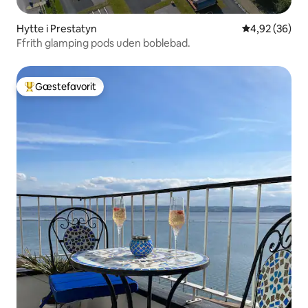
Hytte i Prestatyn
4,92 ud af 5 
4,92 (36)
Ffrith glamping pods uden boblebad.
Gæstefavorit
Bedste gæstefavorit