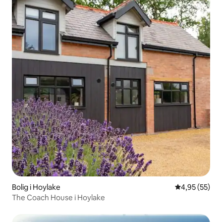
Bolig i Hoylake
4,95 ud af 5 
4,95 (55)
The Coach House i Hoylake