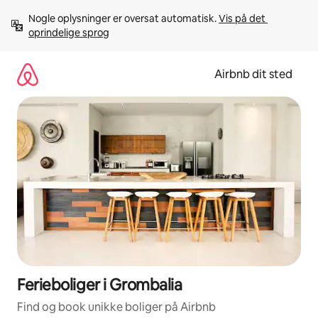
Gå
Nogle oplysninger er oversat automatisk. 
Vis på det 
videre
oprindelige sprog
til
indhold
Airbnb dit sted
Ferieboliger i Grombalia
Find og book unikke boliger på Airbnb