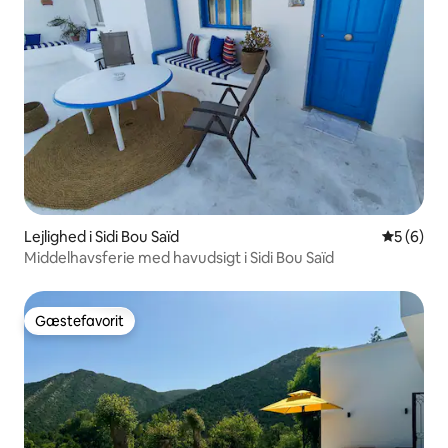
Lejlighed i Sidi Bou Saïd
5 ud af 5
5 (6)
Middelhavsferie med havudsigt i Sidi Bou Saïd
Gæstefavorit
Gæstefavorit