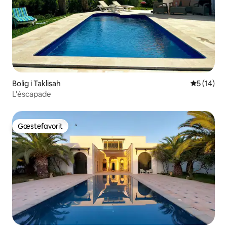
Bolig i Taklisah
5 ud af 5 
5 (14)
L'éscapade
Gæstefavorit
Gæstefavorit