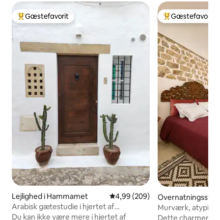
Gæstefavorit
Gæstefavorit
Bedste gæstefavorit
Bedste gæstefavo
Lejlighed i Hammamet
4,99 ud af 5 i gennemsnitlig be
4,99 (209)
Overnatningssted i
aïd
Arabisk gætestudie i hjertet af
Murværk, atypisk l
medinaen.
Saïd
Du kan ikke være mere i hjertet af
Dette charmerende 