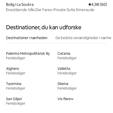
Bolig i La Soukra
4,98 ud af 5 
4,98 (60)
Enestående Villa Dar Fares-Private Suite Emeraude
Destinationer, du kan udforske
Destinationer i nærheden
De bedste seværdigheder i nærhe
Palermo Metropolitansk By
Catania
Ferieboliger
Ferieboliger
Alghero
Valletta
Ferieboliger
Ferieboliger
Taormina
Sliema
Ferieboliger
Ferieboliger
San Giljan
Vis flere
Ferieboliger