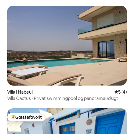
Villa i Nabeul‎
5 ud af 5
5 (4)
Villa Cactus · Privat swimmingpool og panoramaudsigt
Gæstefavorit
Bedste gæstefavorit