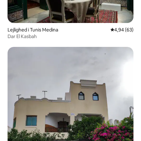
Lejlighed i Tunis Medina
4,94 ud af 5 
4,94 (63)
Dar El Kasbah