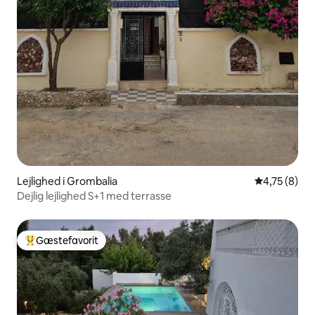
Lejlighed i Grombalia
4,75 ud af 5
4,75 (8)
Dejlig lejlighed S+1 med terrasse
Gæstefavorit
Bedste gæstefavorit