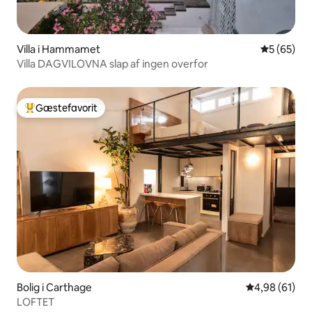
Villa i Hammamet
5 ud af 5 
5 (65)
Villa DAGVILOVNA slap af ingen overfor
Gæstefavorit
Bedste gæstefavorit
Bolig i Carthage
4,98 ud af 5 
4,98 (61)
LOFTET