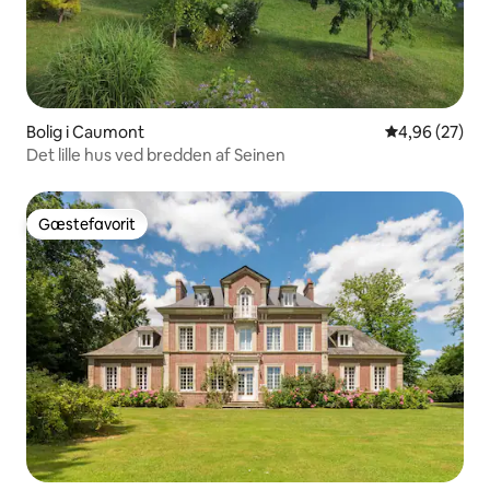
Bolig i Caumont
4,96 ud af 5 
4,96 (27)
Det lille hus ved bredden af Seinen
Gæstefavorit
Gæstefavorit