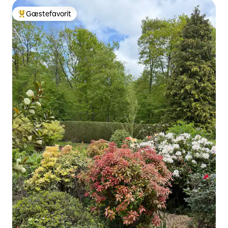
Gæstefavorit
Bedste gæstefavorit