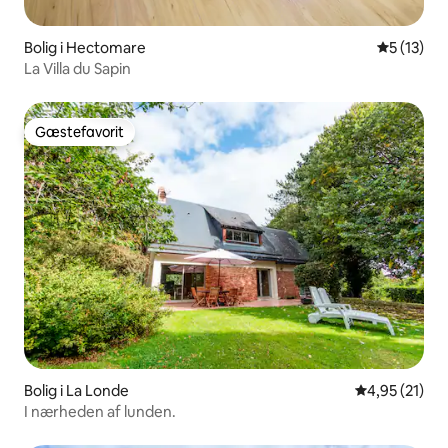
Bolig i Hectomare
5 ud af 5 
5 (13)
La Villa du Sapin
Gæstefavorit
Gæstefavorit
Bolig i La Londe
4,95 ud af 5 
4,95 (21)
I nærheden af ​​lunden.