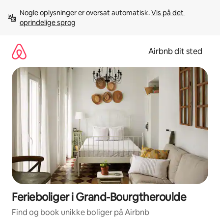
Gå
Nogle oplysninger er oversat automatisk. 
Vis på det 
videre
oprindelige sprog
til
indhold
Airbnb dit sted
Ferieboliger i Grand-Bourgtheroulde
Find og book unikke boliger på Airbnb