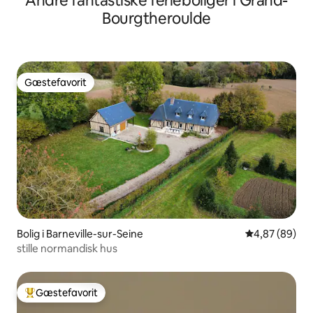
Andre fantastiske ferieboliger i Grand-
Bourgtheroulde
Gæstefavorit
Gæstefavorit
Bolig i Barneville-sur-Seine
4,87 ud af 5 
4,87 (89)
stille normandisk hus
Gæstefavorit
Bedste gæstefavorit