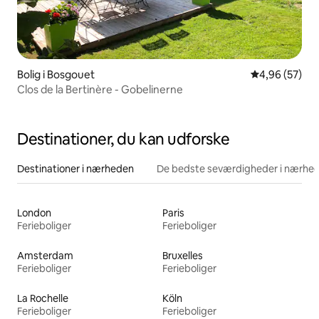
Bolig i Bosgouet
4,96 ud af 5 
4,96 (57)
Clos de la Bertinère - Gobelinerne
Destinationer, du kan udforske
Destinationer i nærheden
De bedste seværdigheder i nærhe
London
Paris
Ferieboliger
Ferieboliger
Amsterdam
Bruxelles
Ferieboliger
Ferieboliger
La Rochelle
Köln
Ferieboliger
Ferieboliger