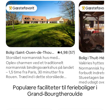
Gæstefavorit
Gæstefavorit
Bedste gæstefavorit
Bedste gæstefavo
Bolig i Saint-Ouen-de-Thoub
4,98 ud af 5 i gennemsnitlig b
4,98 (57)
erville
Storslået normannisk hus med
Bolig i Thuit-Hébe
opvarmet indendørs pool
Oplev charmen ved et traditionelt
Valéries hyttestr
normannisk bindingsværkshus på landet
Normannisk hytte t
– 1,5 time fra Paris, 30 minutter fra
forbudt Indretningen er moderne.
Rouen. Træd ind i dette storslåede
Stueetagen består
normanniske landsted, hvor traditionelle
med udsigt over 
tømmerrammer passer perfekt
Populære faciliteter til ferieboliger i
er udstyret med 
sammen med moderne
badeværelse med 1
Grand-Bourgtheroulde
bekvemmeligheder. Ejendommen er
separat toilet. Ov
perfekt til familiesammenkomster,
med eget badeværel
smutture med venner eller et fredeligt,
rum med udsigt ov
fjerntliggende arbejdsophold og tilbyder