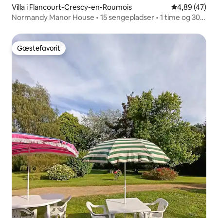
Villa i Flancourt-Crescy-en-Roumois
4,89 ud af 5 
4,89 (47)
Normandy Manor House • 15 sengepladser • 1 time og 30
minutter fra Paris
Gæstefavorit
Gæstefavorit