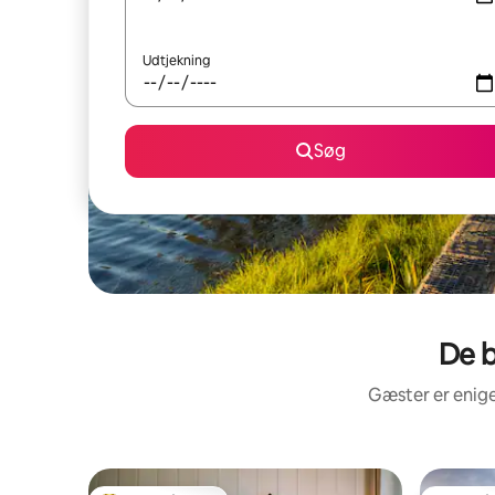
Udtjekning
Søg
De b
Gæster er enige