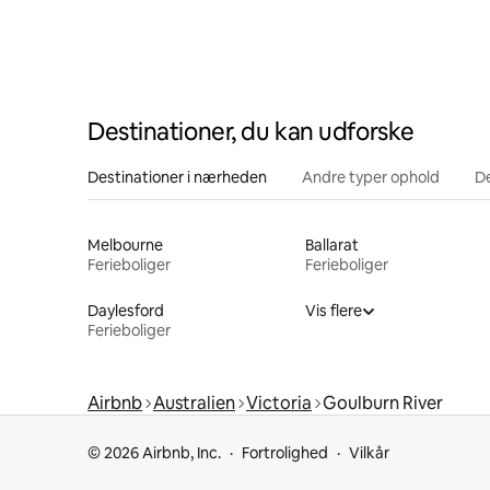
Destinationer, du kan udforske
Destinationer i nærheden
Andre typer ophold
D
Melbourne
Ballarat
Ferieboliger
Ferieboliger
Daylesford
Vis flere
Ferieboliger
Airbnb
Australien
Victoria
Goulburn River
© 2026 Airbnb, Inc.
Fortrolighed
Vilkår