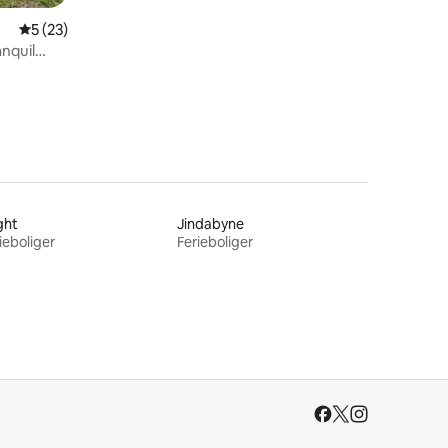
5 ud af 5 i gennemsnitlig bedømmelse, 23 omtaler
5 (23)
nquil
ght
Jindabyne
ieboliger
Ferieboliger