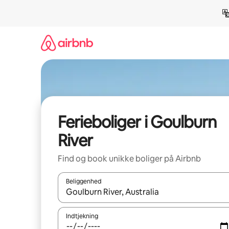
Gå
videre
til
indhold
Ferieboliger i Goulburn
River
Find og book unikke boliger på Airbnb
Beliggenhed
Når resultaterne er tilgængelige, skal du navigere
Indtjekning