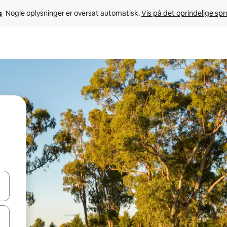
Nogle oplysninger er oversat automatisk. 
Vis på det oprindelige sp
 med piletasterne op og ned eller se mere ved at trykke eller stryge.