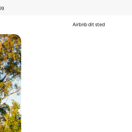
rog
Airbnb dit sted