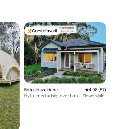
9 omtaler
Gæstefavorit
Bedste gæstefavorit
4 omtaler
Bolig i Hazeldene
4,98 ud af 5 i gennem
4,98 (57)
Hytte med udsigt over bæk – Flowerdale