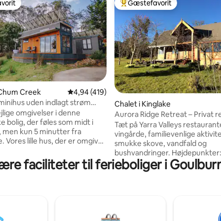
vorit
Gæstefavorit
vorit
Bedste gæstefavorit
itlig bedømmelse, 400 omtaler
 Chum Creek
4,94 ud af 5 i gennemsnitlig bedømmelse, 41
4,94 (419)
minihus uden indlagt strøm
Chalet i Kinglake
å terrassen
jlige omgivelser i denne
Aurora Ridge Retreat – Privat r
 bolig, der føles som midt i
areal
Tæt på Yarra Valleys restaurant
, men kun 5 minutter fra
vingårde, familievenlige aktivite
omgives
smukke skove, vandfald og
giver dig mulighed for at opleve
bushvandringer. Højdepunkter
g levevis, samtidig med at du
re faciliteter til ferieboliger i Goulbur
Fantastisk udsigt, super luksuri
 luksus. Huset har et komplet
kingsize-seng med tæppe i alp
dendørs pejs, stort tv,
højkvalitetslinned, katedrallofte
igt varmt vand, skylletoilettet,
udstyret køkken, brændeovn, s
 det omgivende dæk og et stort
hjemmebiograf med lænestole 
 underholdningsområde.
tommers skærm. Perfekt til par
en har udsigt over bjergene
soloeventyrere, en bryllupsrejs