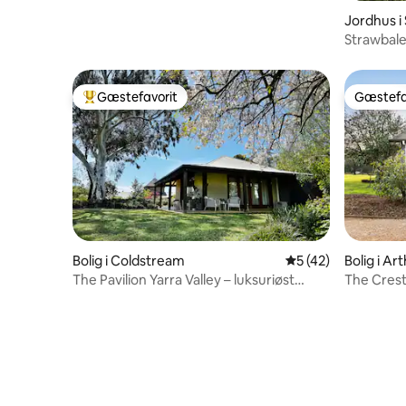
Jordhus i
Strawbal
Gæstefavorit
Gæstefa
Bedste gæstefavorit
Gæstefa
Bolig i Coldstream
5 ud af 5 i gennem
5 (42)
Bolig i Ar
The Pavilion Yarra Valley – luksuriøst
The Cres
fristed på landet