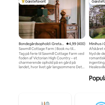
Gæstefavorit
Gæstefa
Bedste gæstefavorit
Gæstefa
Bondegårdsophold i Greta S
4,99 ud af 5 i gennemsn
4,99 (400)
Minihus i
outh
Sawmill Cottage Farm | Book nu til
Afskåret 
foråret
med bad p
Tag på ferie til Sawmill Cottage Farm ved
Nyd de de
foden af Victorian High Country – et
romantiske
charmerende ophold på en gård på
ingenting
landet, hvor livet går langsommere Det
Healesville. Vores lille hus, der er 
ligger på en gård i Greta Valley og er det
af natur, 
perfekte udgangspunkt for at udforske
bæredygti
Populæ
King Valley-regionen. Gæsterne elsker
nyder ren
det for dets åbne og varme rum, charme
køkken, in
og udsigt over dalen. Det er den slags
øjeblikkel
sted, du ville ønske, at du havde booket i
et bad på
længere tid. Friske æg fra gården og
udendørs
hjemmelavet bacon medfølger Varm op
Ejendomm