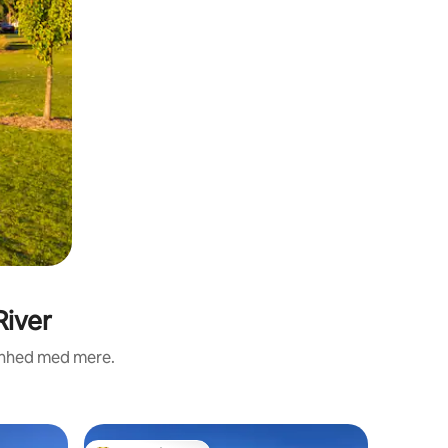
River
renhed med mere.
Hytte i 