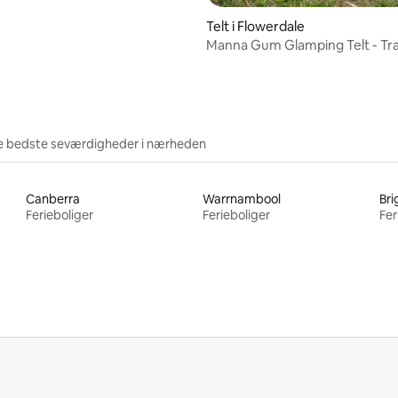
Telt i Flowerdale
Manna Gum Glamping Telt - Tra
Rises
e bedste seværdigheder i nærheden
Canberra
Warrnambool
Bri
Ferieboliger
Ferieboliger
Fer