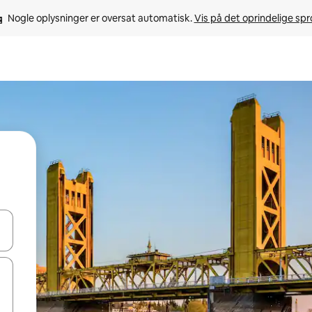
Nogle oplysninger er oversat automatisk. 
Vis på det oprindelige sp
 med piletasterne op og ned eller se mere ved at trykke eller stryge.