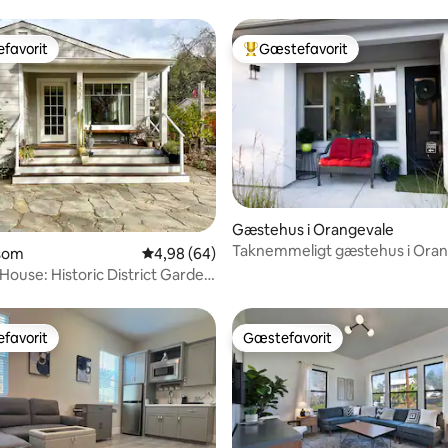
favorit
Gæstefavorit
gæstefavorit
Bedste gæstefavorit
snitlig bedømmelse, 28 omtaler
Gæstehus i Orangevale
Taknemmeligt gæstehus i Oran
lsom
4,98 ud af 5 i gennemsnitlig bedømmelse, 6
4,98 (64)
 House: Historic District Garden
favorit
Gæstefavorit
gæstefavorit
Gæstefavorit