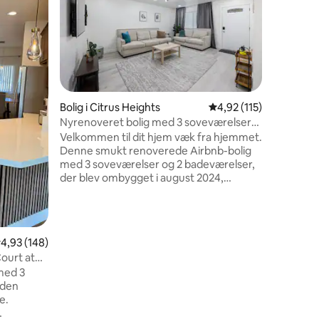
Nyd en a
på dette 
BOLIGEN 
East Sacr
Downtown
Roseville
området i
fritid. GÆSTEADGANG Gæsten har
Bolig i Citrus Heights
4,92 ud af 5 i gennem
4,92 (115)
adgang ti
Nyrenoveret bolig med 3 soveværelser/2
parkerin
badeværelser i et roligt nabolag
Velkommen til dit hjem væk fra hjemmet.
en udtræk
Denne smukt renoverede Airbnb-bolig
komfort. Ingen rygning af nogen art
med 3 soveværelser og 2 badeværelser,
Respekter
der blev ombygget i august 2024,
fornøjels
tilbyder 1 queensize-seng, 2
dobbeltsenge, 3 sammenklappelige
senge og 2 hyggelige stuer med sofaer,
der kan rumme op til 10 gæster.
3 omtaler
,93 ud af 5 i gennemsnitlig bedømmelse, 148 omtaler
4,93 (148)
Beliggende i et roligt kvarter 5 minutter
Court at
fra motorvej 80 og kun 20 minutter fra
med 3
Sacramento centrum, er det ideelt til
i den
fredelige ophold — ingen fester eller høj
e.
støj, da naboerne er følsomme. Book i
dag for komfort og charme.