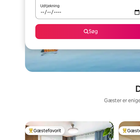
Udtjekning
Søg
D
Gæster er enige
Gæstefavorit
Gæste
Bedste gæstefavorit
Bedste 