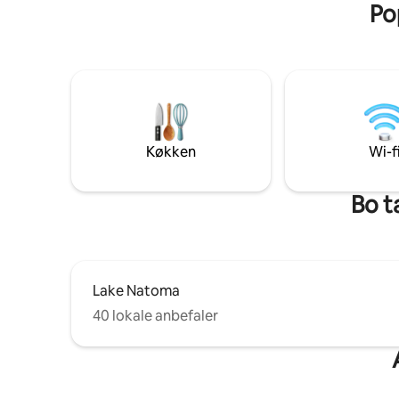
Pop
shoppingp
den rolige atmosfære. Book nu for et
nabolag. Byd dig velkommen til en privat
dejligt ophold.
studiolejl
indtjekni
sikkerhed
skrånende in
parkeringsplads. Nyd de
med komp
mikrobølg
Køkken
Wi-f
vaskemask
Bo t
Lake Natoma
40 lokale anbefaler