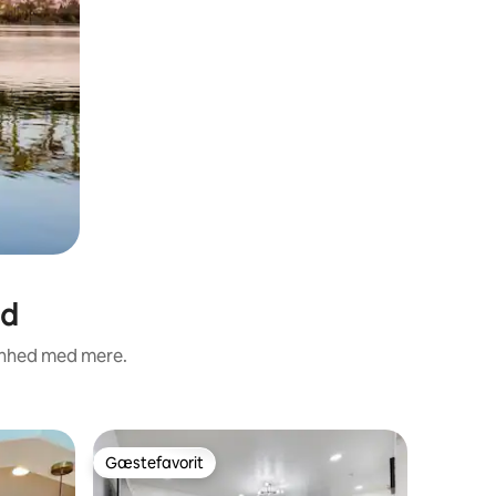
od
renhed med mere.
Lejlighe
Gæstefavorit
Superho
Gæstefavorit
Superho
Lejlighed