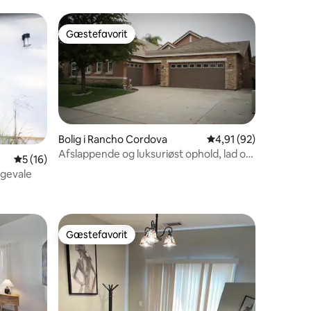
Gæstefavorit
Gæstefavorit
Bolig i Rancho Cordova
4,91 ud af 5 i gennem
4,91 (92)
Afslappende og luksuriøst ophold, lad os
5 ud af 5 i gennemsnitlig bedømmelse, 16 omtaler
5 (16)
have det godt
gevale
4 omtaler
Gæstefavorit
Gæstefavorit