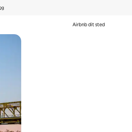
rog
Airbnb dit sted