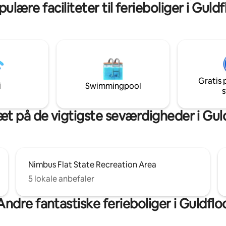
ulære faciliteter til ferieboliger i Guld
ladser. Meget sikkert og roligt
badeværelser, fuldt møbleret 
Kaffemaskine, tekande, mikro
ighed med separat indgang til
komfur, internet, tøjvask er her 
ng uden vært og et udvendigt
Huset ligger tættest på Stone
skamera til at overvåge den
og du kan få adgang til parken f
dkørsel med en gratis
stier og cykelstier. Tæt på VA &
nne private suite
hospitaler. Se årlige Air Shows 
lette badeværelser, tekøkken,
baghave. Starbucks, Panera Br
Gratis 
eovn, køleskab, kaffemaskine,
restauranter på den nybyggede
i
Swimmingpool
s
ine og tørretumbler.
Masser af parkering.
æt på de vigtigste seværdigheder i Gul
Nimbus Flat State Recreation Area
5 lokale anbefaler
Andre fantastiske ferieboliger i Guldflo