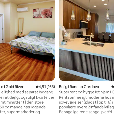
nitlig bedømmelse, 140 omtaler
e i Gold River
4,91 ud af 5 i gennemsnitlig bedømmelse, 16
4,91 (163)
Bolig i Rancho Cordova
4
erlejlighed med separat indgang
Superrent og hyggeligt hjem i 
the Park.
 i et dejligt og roligt kvarter, er
Rent rummeligt moderne hus 
mt minutter til den store
soveværelser (plads til op til 6) 
 50 og mange nærliggende
populære nyere ZinfandelVillag
ter, supermarkeder og
Behagelige rene senge, pletfri