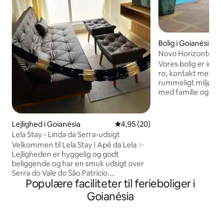
Bolig i Goianésia
Novo Horizonte g
Vores bolig er ide
ro, kontakt med n
rummeligt miljø, 
med familie og ve
masser af grønne 
dejligt landskab t
atmosfære, der er 
Lejlighed i Goianésia
4,95 ud af 5 i gennemsnitlig b
4,95 (20)
øjeblikke. Huset h
Lela Stay - Linda da Serra-udsigt
badeværelser, der
Velkommen til Lela Stay | Apê da Lela ✨
rumme gæster med
Lejligheden er hyggelig og godt
madrasser til stør
beliggende og har en smuk udsigt over
venligst på forhån
Serra do Vale do São Patrício.
sandvolleybane, b
Populære faciliteter til ferieboliger i
Beliggenhed med nem adgang til
swimmingpool og 
restauranter, bagerier og butikker,
Goianésia
med fryser.
hvilket gør dit ophold mere bekvemt.
Stedet har to soveværelser, et
badeværelse en suite med aircondition