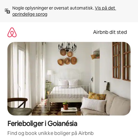
Gå
Nogle oplysninger er oversat automatisk. 
Vis på det 
videre
oprindelige sprog
til
indhold
Airbnb dit sted
Ferieboliger i Goianésia
Find og book unikke boliger på Airbnb