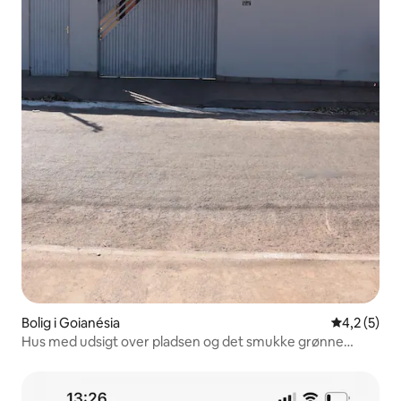
Bolig i Goianésia
4,2 ud af 5
4,2 (5)
Hus med udsigt over pladsen og det smukke grønne
landskab.