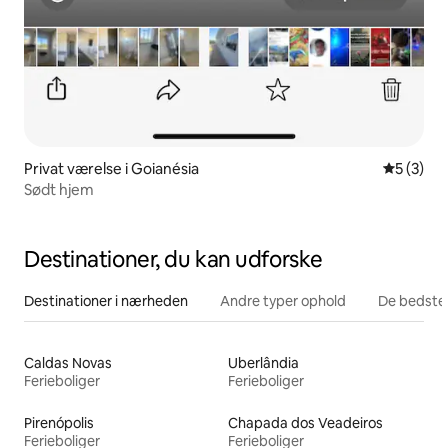
Privat værelse i Goianésia
5 ud af 5
5 (3)
Sødt hjem
Destinationer, du kan udforske
Destinationer i nærheden
Andre typer ophold
De bedste
Caldas Novas
Uberlândia
Ferieboliger
Ferieboliger
Pirenópolis
Chapada dos Veadeiros
Ferieboliger
Ferieboliger