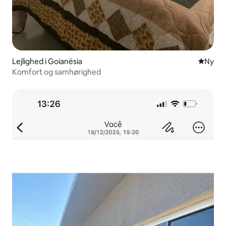
Lejlighed i Goianésia
Nyt ove
Ny
Komfort og samhørighed