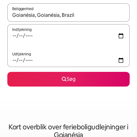
Beliggenhed
Når resultaterne er tilgængelige, skal du navigere med piletaste
Indtjekning
Udtjekning
Søg
Kort overblik over ferieboligudlejninger i
Goianésia