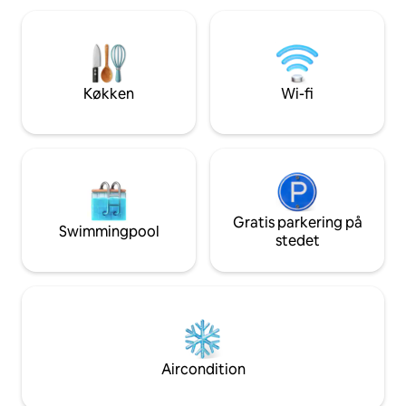
og et andet soveværelse med en
ventilator, og der er plads til op til fire
personer. Lejligheden har wi-fi, et fuldt
udstyret køkken, en garage og en
elevator, hvilket kombinerer komfort og
Køkken
Wi-fi
bekvemmelighed og giver et roligt
ophold.
Gratis parkering på
Swimmingpool
stedet
Aircondition