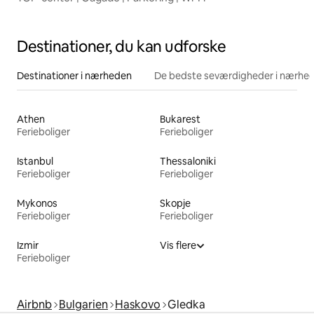
Destinationer, du kan udforske
Destinationer i nærheden
De bedste seværdigheder i nærhe
Athen
Bukarest
Ferieboliger
Ferieboliger
Istanbul
Thessaloniki
Ferieboliger
Ferieboliger
Mykonos
Skopje
Ferieboliger
Ferieboliger
Izmir
Vis flere
Ferieboliger
Airbnb
Bulgarien
Haskovo
Gledka