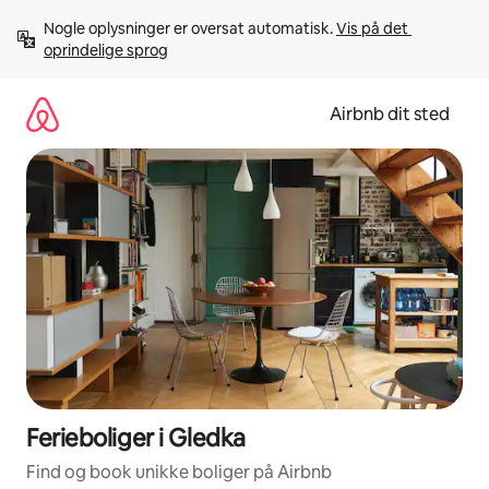
Gå
Nogle oplysninger er oversat automatisk. 
Vis på det 
videre
oprindelige sprog
til
indhold
Airbnb dit sted
Ferieboliger i Gledka
Find og book unikke boliger på Airbnb