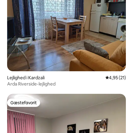
Lejlighed i Kardzali
4,95 ud af 5 
4,95 (21)
Arda Riverside-lejlighed
Gæstefavorit
Gæstefavorit