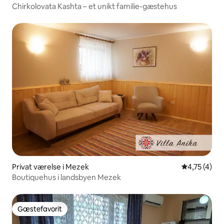
Chirkolovata Kashta – et unikt familie-gæstehus
Privat værelse i Mezek
4,75 ud af 5
4,75 (4)
Boutiquehus i landsbyen Mezek
Gæstefavorit
Gæstefavorit