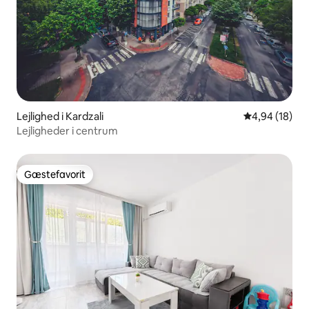
Lejlighed i Kardzali
4,94 ud af 5 
4,94 (18)
Lejligheder i centrum
Gæstefavorit
Gæstefavorit