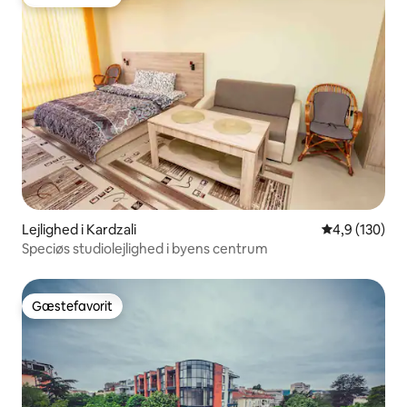
Gæstefavorit
Lejlighed i Kardzali
4,9 ud af 5 i
4,9 (130)
Speciøs studiolejlighed i byens centrum
Gæstefavorit
Gæstefavorit