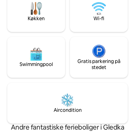
opfriske dig og nyde dit ophold. Gratis
men koster mindre
vand, te og espresso til alle gæster.
væk, hvilket giver
Aircondition.
"campingoplevels
Køkken
Wi-fi
Gratis parkering på
Swimmingpool
stedet
Aircondition
Andre fantastiske ferieboliger i Gledka