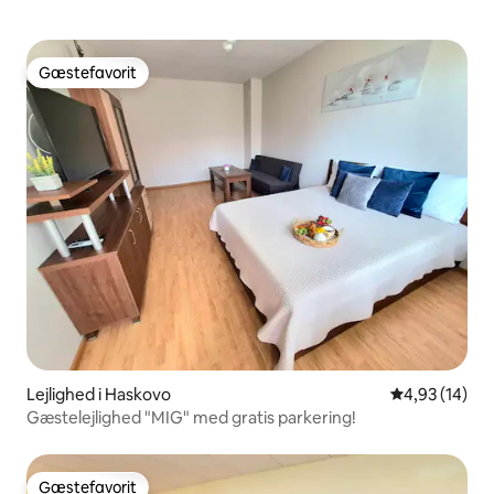
Gæstefavorit
Gæstefavorit
Lejlighed i Haskovo
4,93 ud af 5 
4,93 (14)
Gæstelejlighed "MIG" med gratis parkering!
Gæstefavorit