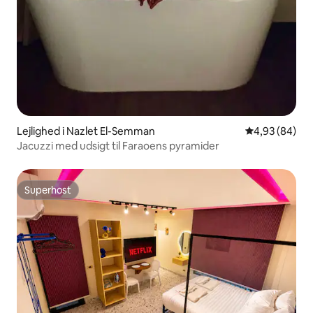
Lejlighed i Nazlet El-Semman
4,93 ud af 5 
4,93 (84)
Jacuzzi med udsigt til Faraoens pyramider
Superhost
Superhost