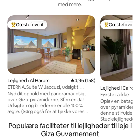
med mere.
Gæstefavorit
Gæstefavorit
Bedste gæstefavorit
Bedste gæstefavo
Lejlighed i Al Haram
4,96 ud af 5 i gennemsnitlig be
4,96 (158)
ETERNA.Suite W Jaccuzi, udsigt til
Lejlighed i Cairo
pyramiderne og balkon
Nyd dit ophold med panoramaudsigt
Første række – Py
over Giza-pyramiderne, Sfinxen Ja!
Oplev en betagend
Udsigten og billederne er alle 100 %
over pyramiderne 
ægte. (Sørg også for at tjekke vores
denne stilfulde, so
andre opslag) Forkæl dig selv med en
Studielejligheden 
fantastisk udsigt over alle Giza-
Populære faciliteter til lejligheder til leje i
beliggenhed dire
pyramiderne fra hvor som helst i denne
med nem adgang. D
Giza Guvernement
moderne orientalske lejlighed eller mens
siden af Grand E