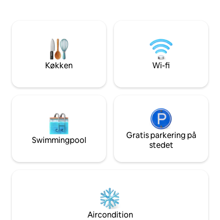
du slapper af i jacuzzien. Det er også 10
få minutter fra de
minutters gang fra pyramiderne
plateau. Det gør de
indgangsport. For at få mest muligt ud af
bekvemme ophold
din rejse skal du sørge for at tjekke vores
pyramiderne i Kairo. Bolige
oplevelser ud! Vi forpligter os til at
omhyggeligt desig
tilbyde vores gæster den magiske
kombinerer mode
gæstfrihed, de fortjener.
uforglemmelige omgi
Køkken
Wi-fi
perfekte egyptiske
her.
Gratis parkering på
Swimmingpool
stedet
Aircondition