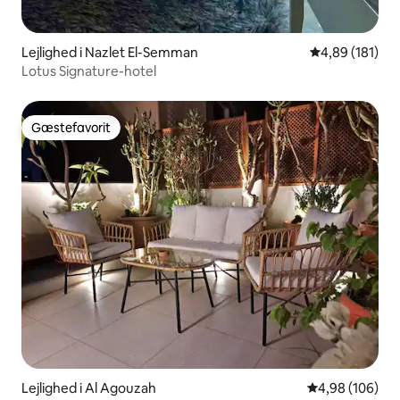
Lejlighed i Nazlet El-Semman
4,89 ud af 5 i
4,89 (181)
Lotus Signature-hotel
Gæstefavorit
Gæstefavorit
Lejlighed i Al Agouzah
4,98 ud af 5 i
4,98 (106)