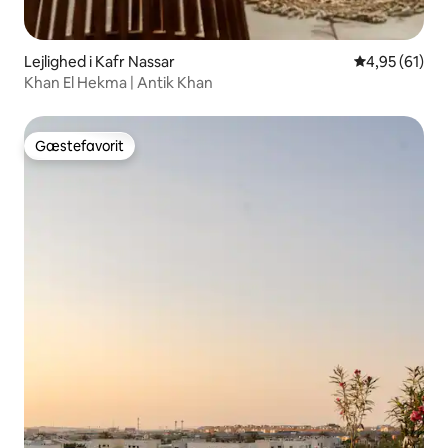
Lejlighed i Kafr Nassar
4,95 ud af 5 
4,95 (61)
Khan El Hekma | Antik Khan
Gæstefavorit
Gæstefavorit