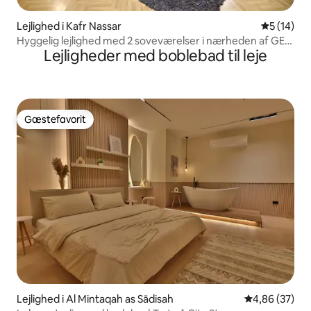
Lejlighed i Kafr Nassar
5 ud af 5 
5 (14)
Hyggelig lejlighed med 2 soveværelser i nærheden af GEM
Lejligheder med boblebad til leje
og pyramiderne i Giza
Gæstefavorit
Gæstefavorit
Lejlighed i Al Mintaqah as Sādisah
4,86 ud af 5 
4,86 (37)