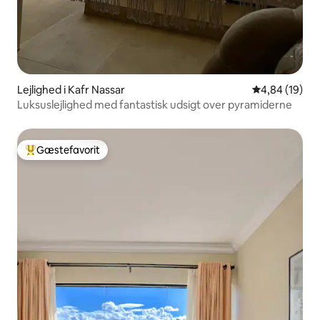
Lejlighed i Kafr Nassar
4,84 ud af 5 
4,84 (19)
Luksuslejlighed med fantastisk udsigt over pyramiderne
Gæstefavorit
Bedste gæstefavorit