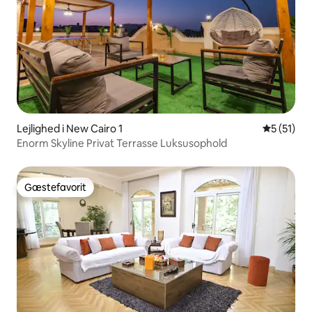
Lejlighed i New Cairo 1
5 ud af 5 
5 (51)
Enorm Skyline Privat Terrasse Luksusophold
Gæstefavorit
Gæstefavorit