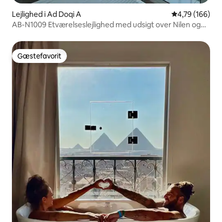
Lejlighed i Ad Doqi A
4,79 ud af 5 i
4,79 (166)
AB-N1009 Etværelseslejlighed med udsigt over Nilen og
jacuzzi
Gæstefavorit
Gæstefavorit