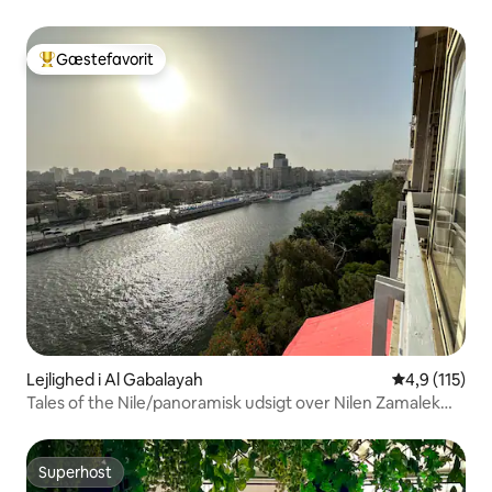
Gæstefavorit
Bedste gæstefavorit
Lejlighed i Al Gabalayah
4,9 ud af 5 
4,9 (115)
Tales of the Nile/panoramisk udsigt over Nilen Zamalek
Loft
Superhost
Superhost