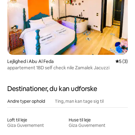
Lejlighed i Abu Al Feda
5 ud af 5
5 (3)
appartement 1BD self check nile Zamalek Jacuzzi
Destinationer, du kan udforske
Andre typer ophold
Ting, man kan tage sig til
Loft til leje
Huse til leje
Giza Guvernement
Giza Guvernement