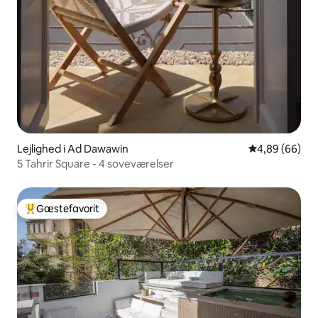
Lejlighed i Ad Dawawin
4,89 ud af 5 
4,89 (66)
5 Tahrir Square - 4 soveværelser
Gæstefavorit
Bedste gæstefavorit