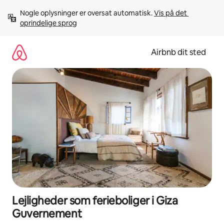
Gå
Nogle oplysninger er oversat automatisk. 
Vis på det 
videre
oprindelige sprog
til
indhold
Airbnb dit sted
Lejligheder som ferieboliger i Giza
Guvernement