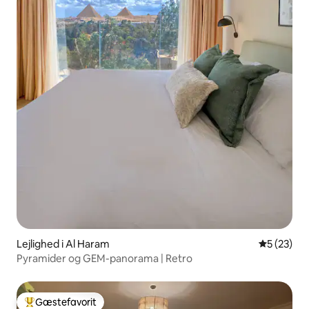
Lejlighed i Al Haram
5 ud af 5 
5 (23)
Pyramider og GEM-panorama | Retro
Gæstefavorit
Bedste gæstefavorit