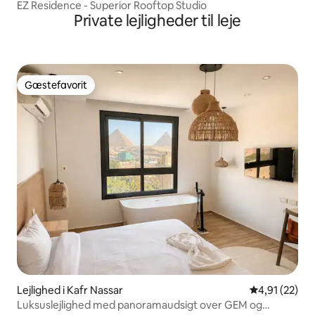
EZ Residence - Superior Rooftop Studio
Private lejligheder til leje
Gæstefavorit
Gæstefavorit
Lejlighed i Kafr Nassar
4,91 ud af 5 
4,91 (22)
Luksuslejlighed med panoramaudsigt over GEM og