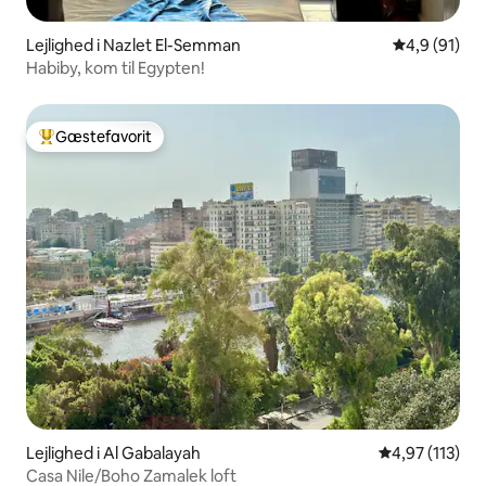
Lejlighed i Nazlet El-Semman
4,9 ud af 5 
4,9 (91)
Habiby, kom til Egypten!
Gæstefavorit
Bedste gæstefavorit
Lejlighed i Al Gabalayah
4,97 ud af 5 i
4,97 (113)
Casa Nile/Boho Zamalek loft