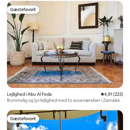
Gæstefavorit
Gæstefavorit
Lejlighed i Abu Al Feda
4,91 ud af 5 i
4,91 (223)
Rummelig og lys lejlighed med to soveværelser i Zamalek
Gæstefavorit
Gæstefavorit