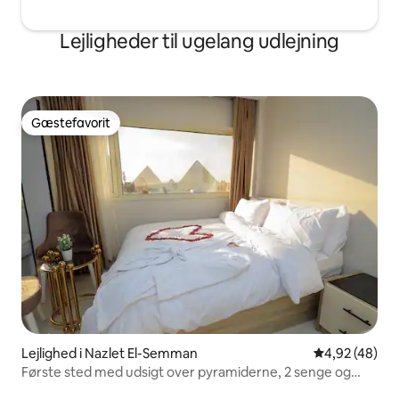
Lejligheder til ugelang udlejning
Gæstefavorit
Gæstefavorit
Lejlighed i Nazlet El-Semman
4,92 ud af 5 
4,92 (48)
Første sted med udsigt over pyramiderne, 2 senge og
jacuzzi