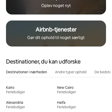
Oplev noget nyt
Airbnb-tjenester
Gør dit ophold til noget særligt
Destinationer, du kan udforske
Destinationer i nærheden
Andre typer ophold
De bedste
Kairo
New Cairo
Ferieboliger
Ferieboliger
Alexandria
Haifa
Ferieboliger
Ferieboliger