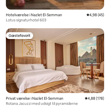
Hotelværelse i Nazlet El-Semman
4,98 ud af 5 
4,98 (45)
Lotus signaturhotel 603
Gæstefavorit
Gæstefavorit
Privat værelse i Nazlet El-Semman
4,88 ud af 5 i
4,88 (178)
Rotana Jacuzzi med udsigt til pyramiderne