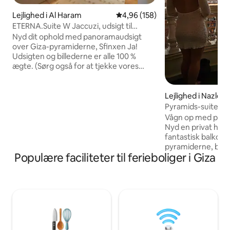
Lejlighed i Al Haram
4,96 ud af 5 i gennemsnitlig be
4,96 (158)
ETERNA.Suite W Jaccuzi, udsigt til
pyramiderne og balkon
Nyd dit ophold med panoramaudsigt
over Giza-pyramiderne, Sfinxen Ja!
Udsigten og billederne er alle 100 %
ægte. (Sørg også for at tjekke vores
andre opslag) Forkæl dig selv med en
fantastisk udsigt over alle Giza-
pyramiderne fra hvor som helst i denne
Lejlighed i Nazlet
moderne orientalske lejlighed eller mens
n
Pyramids-suite
du slapper af i jacuzzien. Det er også 10
Vågn op med pyram
minutters gang fra pyramiderne
Nyd en privat hel 
indgangsport. For at få mest muligt ud af
fantastisk balkonu
din rejse skal du sørge for at tjekke vores
pyramiderne, beliggende kun 5 minutter
oplevelser ud! Vi forpligter os til at
Populære faciliteter til ferieboliger i Giza
fra Pyramids Gate
tilbyde vores gæster den magiske
uhindret udsigt o
gæstfrihed, de fortjener.
Perfekt til kaffe 
billeder ved solne
livligt lokalt områd
ægte egyptisk opl
tæt på pyramidern
arrangere: Afhent