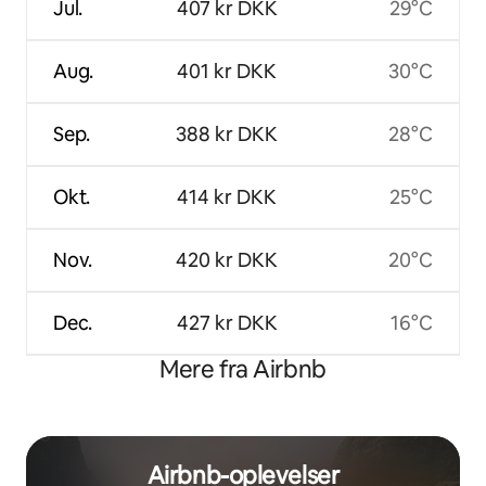
Jul.
407 kr DKK
29°C
Aug.
401 kr DKK
30°C
Sep.
388 kr DKK
28°C
Okt.
414 kr DKK
25°C
Nov.
420 kr DKK
20°C
Dec.
427 kr DKK
16°C
Mere fra Airbnb
Airbnb-oplevelser