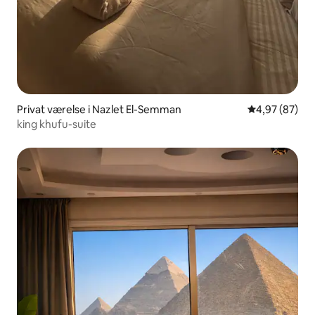
Privat værelse i Nazlet El-Semman
4,97 ud af 5 
4,97 (87)
king khufu-suite