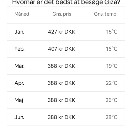
Hvornår er det bedst at besøge Giza?
udendørsbadekar
Måned
Gns. pris
Gns. temp.
Jan.
427 kr DKK
15°C
Feb.
407 kr DKK
16°C
Mar.
388 kr DKK
19°C
Apr.
388 kr DKK
22°C
Maj
388 kr DKK
26°C
Jun.
388 kr DKK
28°C