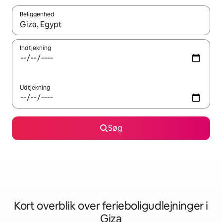
Beliggenhed
Når resultaterne er tilgængelige, skal du navigere med piletaste
Indtjekning
Udtjekning
Søg
Kort overblik over ferieboligudlejninger i
Giza