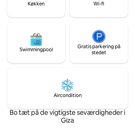
Private rundvisninger 👉 Perfekt t
Køkken
Wi-fi
familier, turister 
efter et unikt oph
Gratis parkering på
Swimmingpool
stedet
Aircondition
Bo tæt på de vigtigste seværdigheder i
Giza