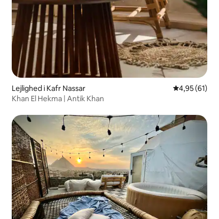
Lejlighed i Kafr Nassar
4,95 ud af 5 
4,95 (61)
Khan El Hekma | Antik Khan