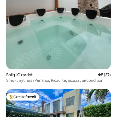
Bolig i Girardot
5 ud af 5 
5 (37)
Smukt nyt hus i Peñalisa, Ricaurte, jacuzzi, aircondition
Gæstefavorit
Bedste gæstefavorit