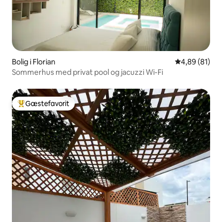
Bolig i Florian
4,89 ud af 5 
4,89 (81)
Sommerhus med privat pool og jacuzzi Wi-Fi
Gæstefavorit
Bedste gæstefavorit