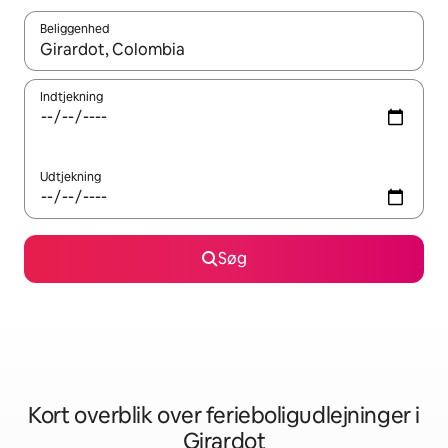
Beliggenhed
Når resultaterne er tilgængelige, skal du navigere med piletaste
Indtjekning
Udtjekning
Søg
Kort overblik over ferieboligudlejninger i
Girardot