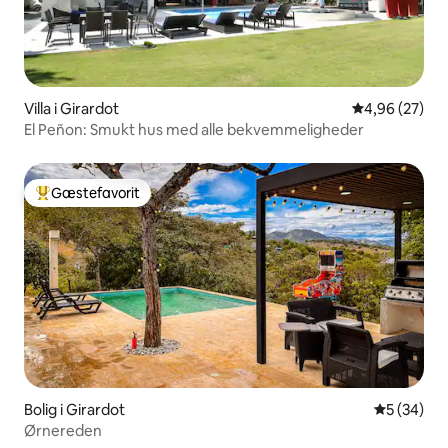
Villa i Girardot
4,96 ud af 5 
4,96 (27)
El Peñon: Smukt hus med alle bekvemmeligheder
Gæstefavorit
Bedste gæstefavorit
Bolig i Girardot
5 ud af 5 
5 (34)
Ørnereden