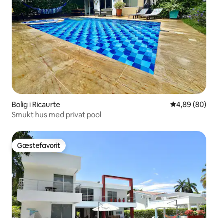
Bolig i Ricaurte
4,89 ud af 5 
4,89 (80)
Smukt hus med privat pool
Gæstefavorit
Gæstefavorit