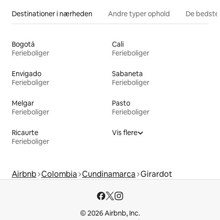
Destinationer i nærheden
Andre typer ophold
De bedste
Bogotá
Cali
Ferieboliger
Ferieboliger
Envigado
Sabaneta
Ferieboliger
Ferieboliger
Melgar
Pasto
Ferieboliger
Ferieboliger
Ricaurte
Vis flere
Ferieboliger
Airbnb
Colombia
Cundinamarca
Girardot
© 2026 Airbnb, Inc.