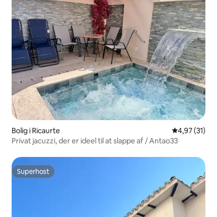
Bolig i Ricaurte
4,97 ud af 5 
4,97 (31)
Privat jacuzzi, der er ideel til at slappe af / Antao33
Superhost
Superhost