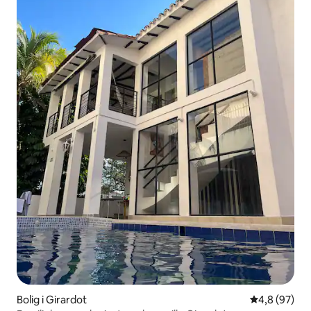
Bolig i Girardot
4,8 ud af 5 
4,8 (97)