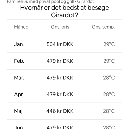
Familiehus med privat pool og grill • Girardot
Hvornår er det bedst at besøge
Girardot?
Måned
Gns. pris
Gns. temp.
Jan.
504 kr DKK
29°C
Feb.
479 kr DKK
29°C
Mar.
479 kr DKK
28°C
Apr.
479 kr DKK
28°C
Maj
446 kr DKK
28°C
Jun.
479 kr DKK
28°C