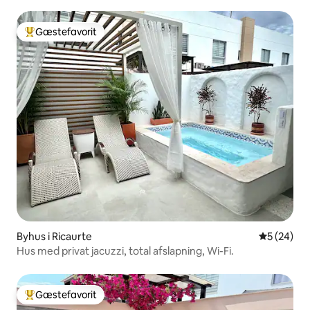
Gæstefavorit
Bedste gæstefavorit
Byhus i Ricaurte
5 ud af 5 
5 (24)
Hus med privat jacuzzi, total afslapning, Wi-Fi.
Gæstefavorit
Bedste gæstefavorit