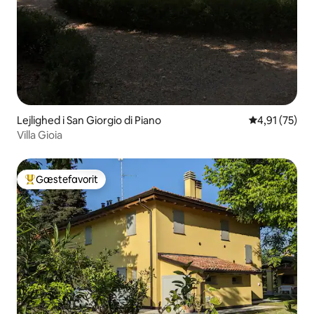
Lejlighed i San Giorgio di Piano
4,91 ud af 5 
4,91 (75)
Villa Gioia
Gæstefavorit
Bedste gæstefavorit