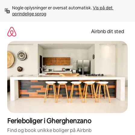
Gå
Nogle oplysninger er oversat automatisk. 
Vis på det 
videre
oprindelige sprog
til
indhold
Airbnb dit sted
Ferieboliger i Gherghenzano
Find og book unikke boliger på Airbnb