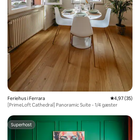
Feriehus i Ferrara
4,97 ud af 5 
4,97 (35)
[PrimeLoft Cathedral] Panoramic Suite - 1/4 gæster
Superhost
Superhost