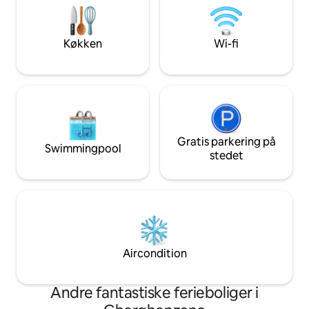
5 badeværelser. Bemærk: Du skal bruge
Det er nødvendigt
en bil for at få fat på os og nyde
trapper "Tredje og
området. Tak, fordi du læste dette.
Køkken
Wi-fi
Gratis parkering på
Swimmingpool
stedet
Aircondition
Andre fantastiske ferieboliger i