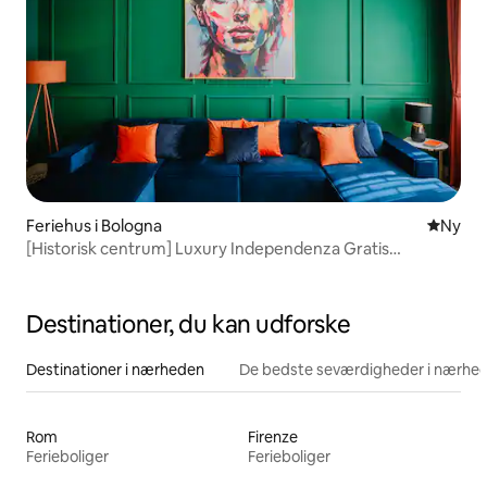
Feriehus i Bologna
Nyt ove
Ny
[Historisk centrum] Luxury Independenza Gratis
parkering
Destinationer, du kan udforske
Destinationer i nærheden
De bedste seværdigheder i nærhe
Rom
Firenze
Ferieboliger
Ferieboliger