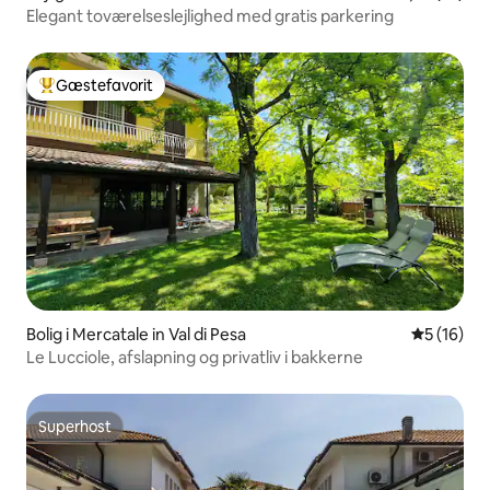
Elegant toværelseslejlighed med gratis parkering
Gæstefavorit
Bedste gæstefavorit
Bolig i Mercatale in Val di Pesa
5 ud af 5 
5 (16)
Le Lucciole, afslapning og privatliv i bakkerne
Superhost
Superhost