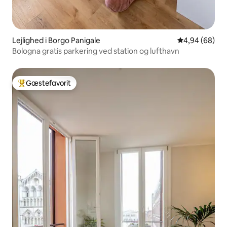
Lejlighed i Borgo Panigale
4,94 ud af 5 
4,94 (68)
Bologna gratis parkering ved station og lufthavn
Gæstefavorit
Bedste gæstefavorit