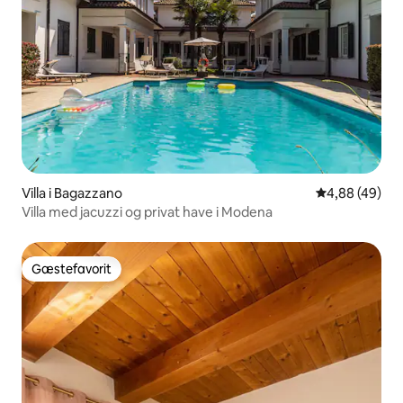
Villa i Bagazzano
4,88 ud af 5 
4,88 (49)
Villa med jacuzzi og privat have i Modena
Gæstefavorit
Gæstefavorit