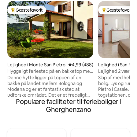
Gæstefavorit
Gæstefavorit
Bedste gæstefavorit
Bedste gæstefavo
Lejlighed i Monte San Pietro
4,99 ud af 5 i gennemsnitlig be
4,99 (488)
Lejlighed i San Piet
e
Hyggeligt feriested på en bakketop med
Lejlighed 2 værels
indretning fra midten af århundredet og
Denne hytte ligger på toppen af en
Slap af med hele fa
fuld aircondition
bakke på landet mellem Bologna og
bolig. Lys og rumme
Modena og er et fantastisk sted at
Pietro i Casale. - 
udforske området. Det er et fredeligt
togstationen, der 
Populære faciliteter til ferieboliger i
sted med panoramaudsigt og
Ferrara - Padua - 
bekvemmeligheden ved at have
tog, der når Bolog
Gherghenzano
fremragende lokale restauranter (og
minutter 30 minutte
vinproducenter) i nærheden. Huset, der
Ferrara og 5 minut
er indrettet med design og møbler fra
betalingsanlæg 🚌 
midten af århundredet og fuldt
Lunea 97 Der er e
airconditioneret, har 4 soveværelser og
tobaksbar og en r