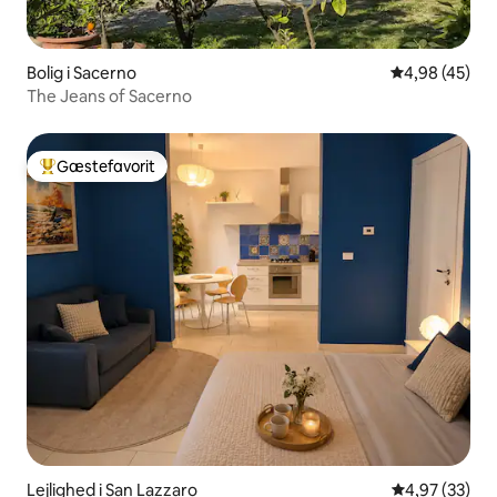
Bolig i Sacerno
4,98 ud af 5 
4,98 (45)
The Jeans of Sacerno
Gæstefavorit
Bedste gæstefavorit
Lejlighed i San Lazzaro
4,97 ud af 5 
4,97 (33)