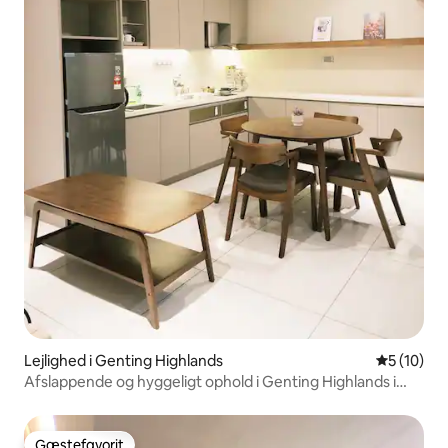
Lejlighed i Genting Highlands
5 ud af 5 
5 (10)
Afslappende og hyggeligt ophold i Genting Highlands i
Malaysia
Gæstefavorit