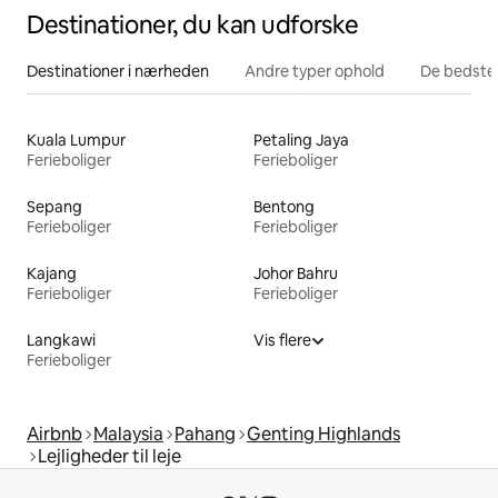
Destinationer, du kan udforske
Destinationer i nærheden
Andre typer ophold
De bedste
Kuala Lumpur
Petaling Jaya
Ferieboliger
Ferieboliger
Sepang
Bentong
Ferieboliger
Ferieboliger
Kajang
Johor Bahru
Ferieboliger
Ferieboliger
Langkawi
Vis flere
Ferieboliger
Airbnb
Malaysia
Pahang
Genting Highlands
Lejligheder til leje