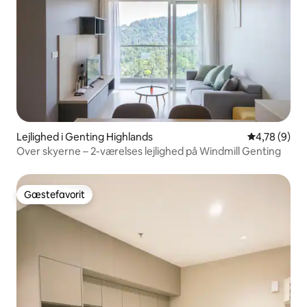
Lejlighed i Genting Highlands
4,78 ud af 5
4,78 (9)
Over skyerne – 2-værelses lejlighed på Windmill Genting
Gæstefavorit
Gæstefavorit