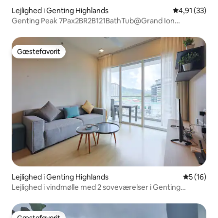
Lejlighed i Genting Highlands
4,91 ud af 5 
4,91 (33)
Genting Peak 7Pax2BR2B121BathTub@Grand Ion
Delemen
Gæstefavorit
Gæstefavorit
Lejlighed i Genting Highlands
5 ud af 5 
5 (16)
Lejlighed i vindmølle med 2 soveværelser i Genting
SkyWorld