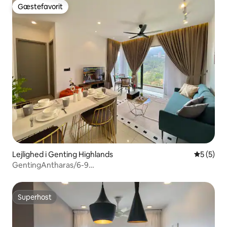
Gæstefavorit
Gæstefavorit
Lejlighed i Genting Highlands
5 ud af 5
5 (5)
GentingAntharas/6-9
personer/KTV/Mahjong/Gaming/Pool
Superhost
Superhost