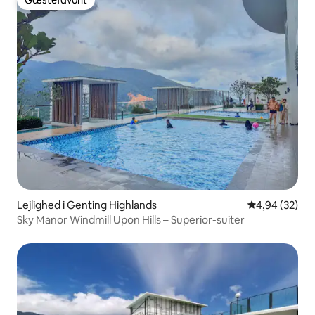
Gæstefavorit
Gæstefavorit
Lejlighed i Genting Highlands
4,94 ud af 5 
4,94 (32)
Sky Manor Windmill Upon Hills – Superior-suiter