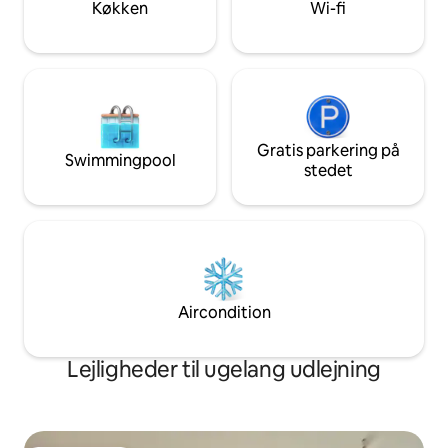
Køkken
Wi-fi
Parkering: 5 RM p
weekenden. (Pr. d
Gratis parkering på
Swimmingpool
stedet
Aircondition
Lejligheder til ugelang udlejning