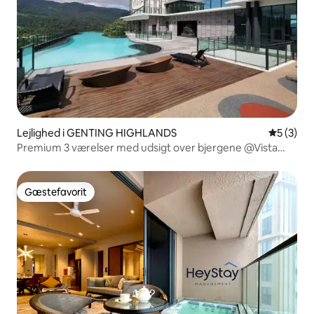
Lejlighed i GENTING HIGHLANDS
5 ud af 5
5 (3)
Premium 3 værelser med udsigt over bjergene @Vista
Genting Y77
Gæstefavorit
Gæstefavorit