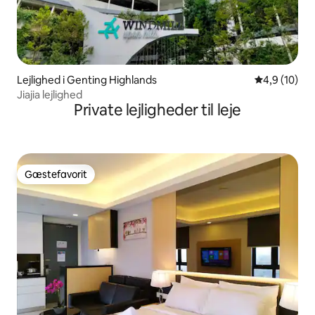
Lejlighed i Genting Highlands
4,9 ud af 5 
4,9 (10)
Jiajia lejlighed
Private lejligheder til leje
Gæstefavorit
Gæstefavorit