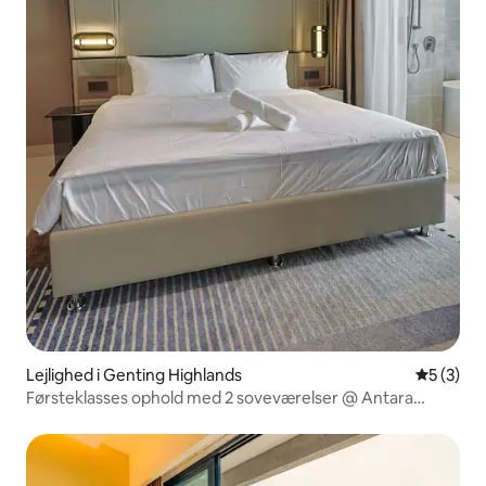
Lejlighed i Genting Highlands
5 ud af 5
5 (3)
Førsteklasses ophold med 2 soveværelser @ Antara
Genting