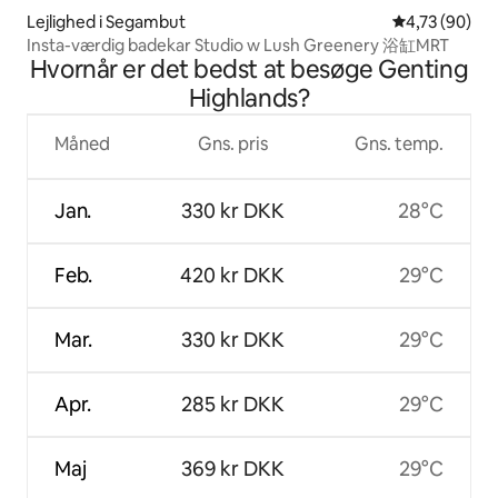
Lejlighed i Segambut
4,73 ud af 5 
4,73 (90)
Insta-værdig badekar Studio w Lush Greenery 浴缸MRT
Hvornår er det bedst at besøge Genting
Highlands?
Måned
Gns. pris
Gns. temp.
Jan.
330 kr DKK
28°C
Feb.
420 kr DKK
29°C
Mar.
330 kr DKK
29°C
Apr.
285 kr DKK
29°C
Maj
369 kr DKK
29°C