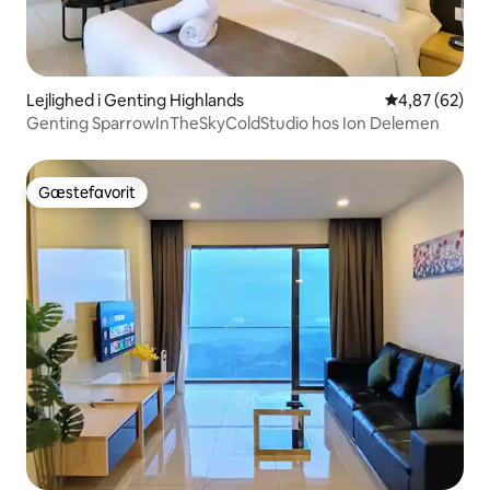
Lejlighed i Genting Highlands
4,87 ud af 5 
4,87 (62)
Genting SparrowInTheSkyColdStudio hos Ion Delemen
Gæstefavorit
Gæstefavorit