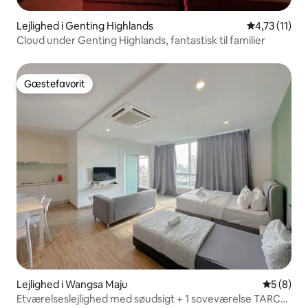
Lejlighed i Genting Highlands
4,73 ud af 5
4,73 (11)
Cloud under Genting Highlands, fantastisk til familier
Gæstefavorit
Gæstefavorit
Lejlighed i Wangsa Maju
5 ud af 5
5 (8)
Etværelseslejlighed med søudsigt + 1 soveværelse TARC