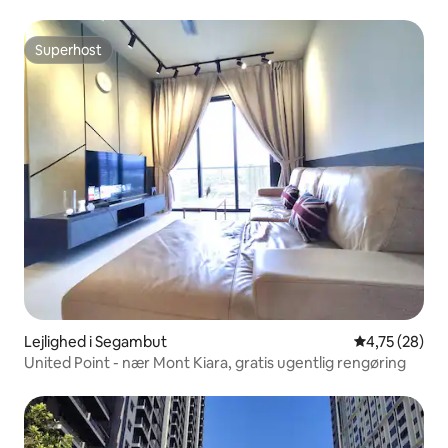
@ Zetapark
Superhost
Superhost
Lejlighed i Segambut
4,75 ud af 5 
4,75 (28)
United Point - nær Mont Kiara, gratis ugentlig rengøring