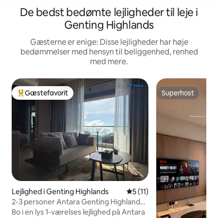
De bedst bedømte lejligheder til leje i
Genting Highlands
Gæsterne er enige: Disse lejligheder har høje
bedømmelser med hensyn til beliggenhed, renhed
med mere.
Gæstefavorit
Superhost
Bedste gæstefavorit
Superhost
Lejlighed i Genting Highlands
5 ud af 5 i gennemsnitlig 
5 (11)
2-3 personer Antara Genting Highlands
af Silaslee
Bo i en lys 1-værelses lejlighed på Antara