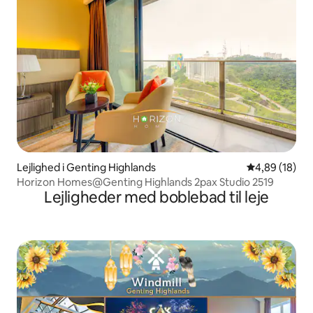
Lejlighed i Genting Highlands
4,89 ud af 5 
4,89 (18)
Horizon Homes@Genting Highlands 2pax Studio 2519
Lejligheder med boblebad til leje