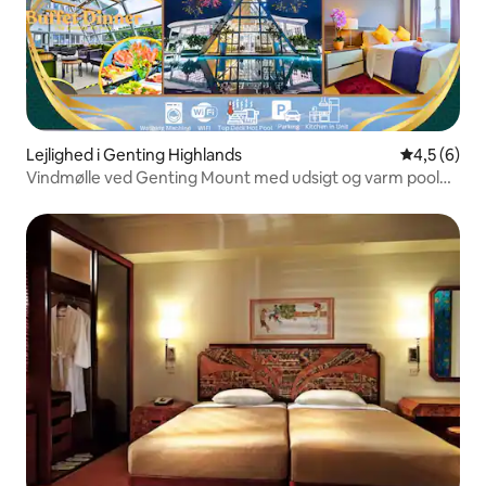
Lejlighed i Genting Highlands
4,5 ud af 5
4,5 (6)
Vindmølle ved Genting Mount med udsigt og varm pool
fra Heritage 2