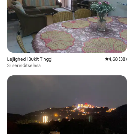
Lejlighed i Bukit Tinggi
4,68 ud af 5 
4,68 (38)
Sriserinditselesa