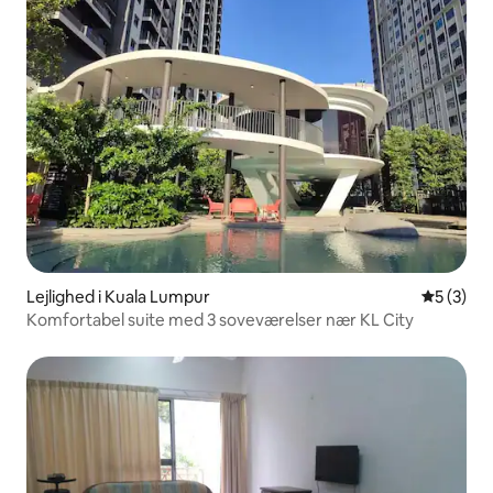
Lejlighed i Kuala Lumpur
5 ud af 5
5 (3)
Komfortabel suite med 3 soveværelser nær KL City