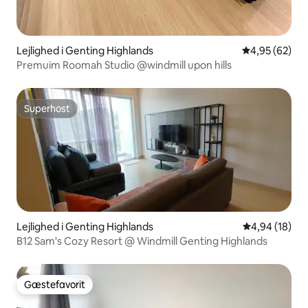
Lejlighed i Genting Highlands
4,95 ud af 5 
4,95 (62)
Premuim Roomah Studio @windmill upon hills
Superhost
Superhost
Lejlighed i Genting Highlands
4,94 ud af 5 
4,94 (18)
B12 Sam's Cozy Resort @ Windmill Genting Highlands
Gæstefavorit
Gæstefavorit