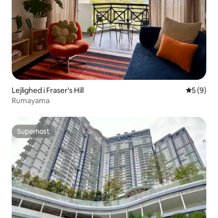
Lejlighed i Fraser's Hill
5 ud af 5
5 (9)
Rumayama
Superhost
Superhost