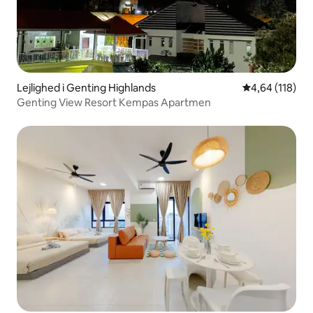
Lejlighed i Genting Highlands
4,64 ud af 5 i
4,64 (118)
Genting View Resort Kempas Apartmen